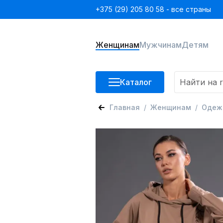
+375 (29) 205 80 58 - все страны
Женщинам
Мужчинам
Детям
Каталог
Главная
Женщинам
Одеж