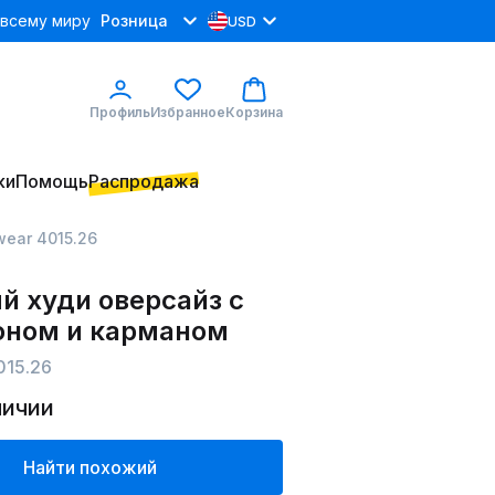
 всему миру
Розница
USD
Профиль
Избранное
Корзина
ки
Помощь
Распродажа
wear 4015.26
й худи оверсайз с
ном и карманом
015.26
личии
Найти похожий