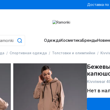
Доставка по
Одежда
Косметика
Бренды
Новин
да
Спортивная одежда
Толстовки и олимпийки
Kivvi
Бежевы
капюшо
Kivviwear 4
Нет в на