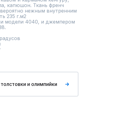
а, капюшон. Ткань френч 
невероятно нежным внутренним 
 235 г.м2 

и модели 4040, и джемпером 
.	

радусов



у
 толстовки и олимпийки