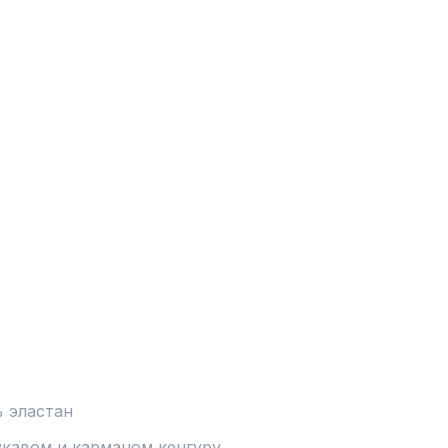
 эластан
кавом и карманом кенгуру, 