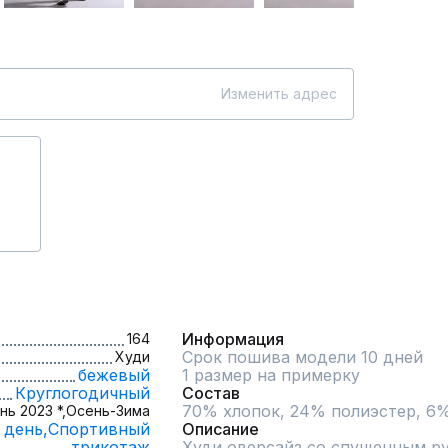
Изменить адрес
Информация
164
Срок пошива модели 10 дней
Худи
бежевый
1 размер на примерку
Круглогодичный
Состав
70% хлопок, 24% полиэстер, 6%
нь 2023 *,
Осень-Зима
 день,
Спортивный
Описание
трикотаж
Худи оверсайз со спущенным ру