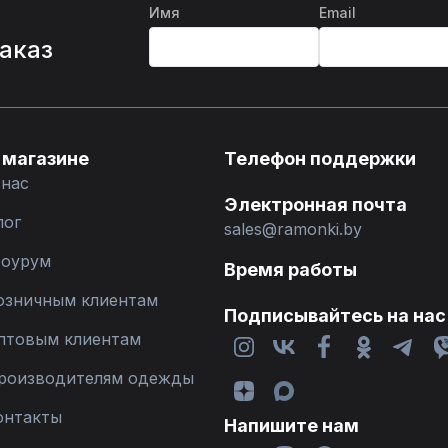
Имя
Email
%
заказ
 магазине
Телефон поддержки
 нас
Электронная почта
лог
sales@ramonki.by
оурум
Время работы
озничным клиентам
Подписывайтесь на нас
птовым клиентам
роизводителям одежды
онтакты
Напишите нам