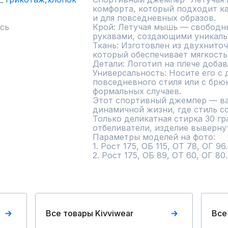
комфорта, который подходит как
и для повседневных образов.

сь
Крой: Летучая мышь — свободны
рукавами, создающими уникальн
Ткань: Изготовлен из двухниточ
который обеспечивает мягкость,
Детали: Логотип на плече добавл
Универсальность: Носите его с 
повседневного стиля или с брюк
формальных случаев.

Этот спортивный джемпер — ва
динамичной жизни, где стиль со
Только деликатная стирка 30 гр
отбеливатели, изделие вывернут
Параметры моделей на фото:

1. Рост 175, ОБ 115, ОТ 78, ОГ 96
2. Рост 175, ОБ 89, ОТ 60, ОГ 8
Все товары Kivviwear
Все