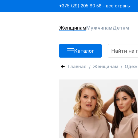
+375 (29) 205 80 58 - все страны
Женщинам
Мужчинам
Детям
Каталог
Главная
Женщинам
Одеж