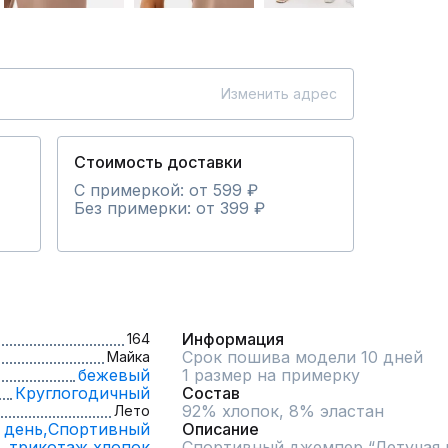
Изменить адрес
Стоимость доставки
С примеркой: от 599 ₽
Без примерки: от 399 ₽
Информация
164
Срок пошива модели 10 дней
Майка
бежевый
1 размер на примерку
Круглогодичный
Состав
92% хлопок, 8% эластан
Лето
 день,
Спортивный
Описание
трикотаж,
хлопок
Спортивный джемпер “Летучая м