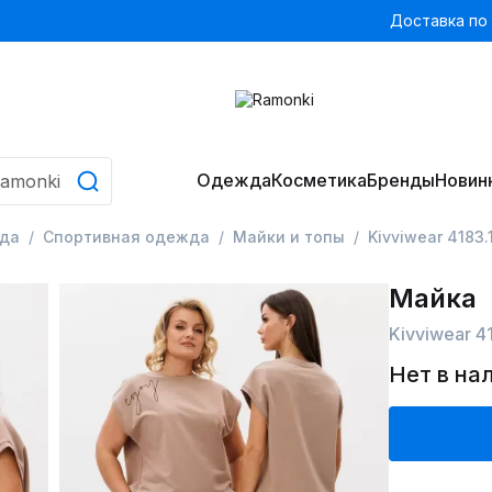
Доставка по
Одежда
Косметика
Бренды
Новин
да
Спортивная одежда
Майки и топы
Kivviwear 4183.
Майка
Kivviwear 41
Нет в на