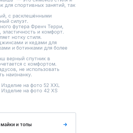
 для спортивных занятий, так 
й, с расклешёнными 
ый силуэт.

ного футера Френч Терри, 
 эластичность и комфорт.

яет нотку стиля.

джинсами и кедами для 
ами и ботинками для более 
ш верный спутник в 
четается с комфортом.

адусов, не использовать 
ь наизнанку.

. Изделие на фото 52 XXL

0. Изделие на фото 42 XS
 майки и топы