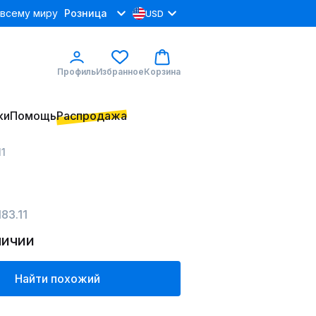
 всему миру
Розница
USD
Профиль
Избранное
Корзина
ки
Помощь
Распродажа
11
83.11
личии
Найти похожий