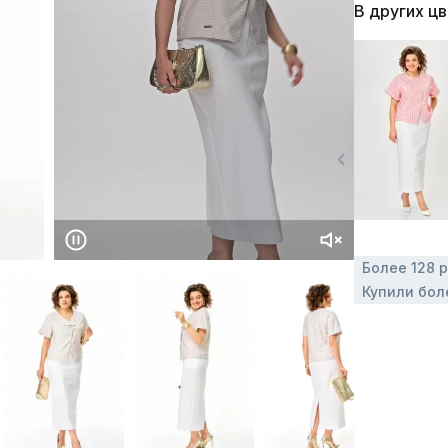
В других ц
Более 128 
Купили боле