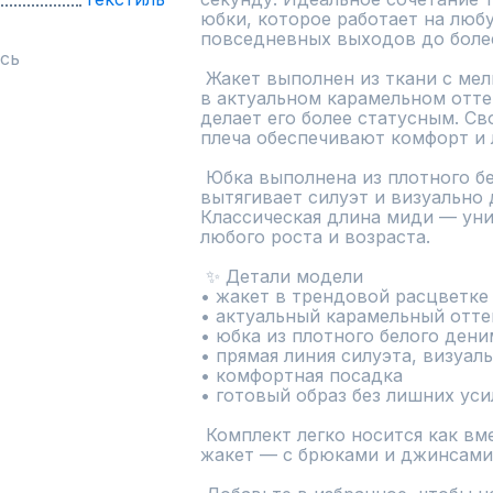
юбки, которое работает на люб
повседневных выходов до более
сь
 Жакет выполнен из ткани с мелким рисунком «гусиная лапка» 
в актуальном карамельном отте
делает его более статусным. Св
плеча обеспечивают комфорт и л
 Юбка выполнена из плотного белого денима, держит форму, 
вытягивает силуэт и визуально 
Классическая длина миди — уни
любого роста и возраста.

 ✨ Детали модели

• жакет в трендовой расцветке 
• актуальный карамельный отте
• юбка из плотного белого деним
• прямая линия силуэта, визуаль
• комфортная посадка

• готовый образ без лишних уси
 Комплект легко носится как вместе, так и по отдельности: 
жакет — с брюками и джинсами,