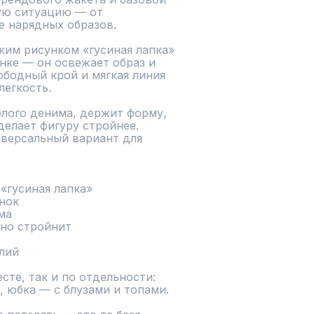
ую ситуацию — от 
 нарядных образов.

нке — он освежает образ и 
ободный крой и мягкая линия 
ёгкость.

делает фигуру стройнее. 
версальный вариант для 
«гусиная лапка»

нок

а

но стройнит

лий

 юбка — с блузами и топами.
