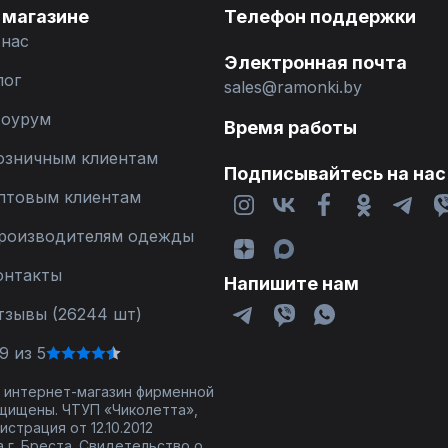
 магазине
Телефон поддержки
 нас
Электронная почта
лог
sales@ramonki.by
оурум
Время работы
озничным клиентам
Подписывайтесь на нас
птовым клиентам
роизводителям одежды
онтакты
Напишите нам
тзывы (26244 шт)
9 из 5
 - интернет-магазин фирменной
щищены. ЧТУП «Чиколетта»,
страция от 12.10.2012
 г. Бреста. Свидетельство о