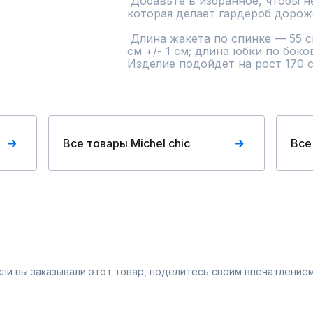
 Добавьте в избранное, чтобы не потерять — это та база, 
которая делает гардероб дороже
 Длина жакета по спинке — 55 см +/- 1 см, длина рукава — 32 
см +/- 1 см; длина юбки по боко
Изделие подойдет на рост 170 с
Все товары Michel chic
Все
Если вы заказывали этот товар, поделитесь своим впечатлением