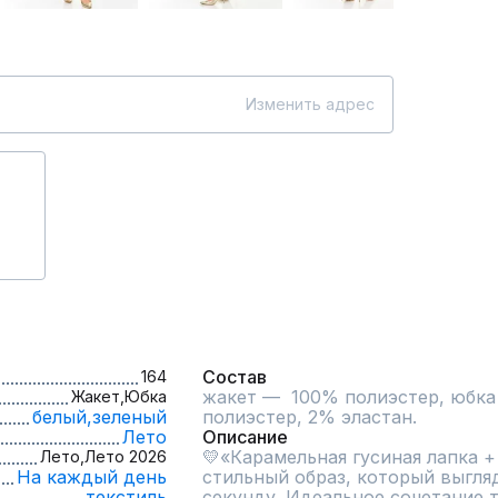
Изменить адрес
Состав
164
жакет —  100% полиэстер, юбка
Жакет,
Юбка
белый,
зеленый
полиэстер, 2% эластан.
Лето
Описание
💛«Карамельная гусиная лапка +
Лето,
Лето 2026
На каждый день
стильный образ, который выгляд
текстиль
секунду. Идеальное сочетание т