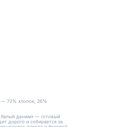
 — 72% хлопок, 26% 
 белый деним» — готовый 
ит дорого и собирается за 
рендового жакета и базовой 