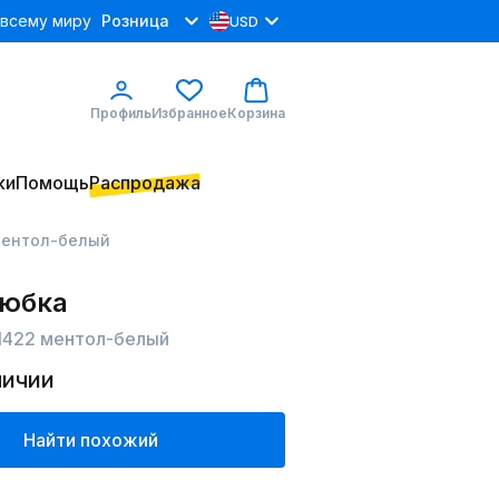
 всему миру
Розница
USD
Профиль
Избранное
Корзина
ки
Помощь
Распродажа
 ментол-белый
 юбка
 1422 ментол-белый
личии
Найти похожий