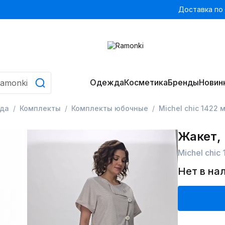
Доставка по
Одежда
Косметика
Бренды
Новин
да
Комплекты
Комплекты юбочные
Michel chic 1422
Жакет,
Michel chic
Нет в на