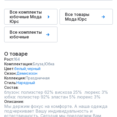
Все комплекты
Все товары
юбочные Мода
Мода Юрс
Юрс
Все комплекты
юбочные
О товаре
Рост
164
Комплектация
Блуза,
Юбка
Цвет
белый,
черный
Сезон
Демисезон
Коллекция
Праздничная
Стиль
Нарядный
Состав
блузон: полиэстер 62% вискоза 25%  люрекс 3%

юбка: полиэстер 92% эластан 5% люрекс 3%
Описание
Мы держим фокус на комфорте. А наша одежда 
подчеркивает Вашу индивидуальность и 
естественность. Сегодня мы предлагаем Вам 