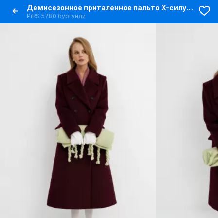
Демисезонное приталенное пальто X-силуэта на подкладке
PiRS 5780 бургунди