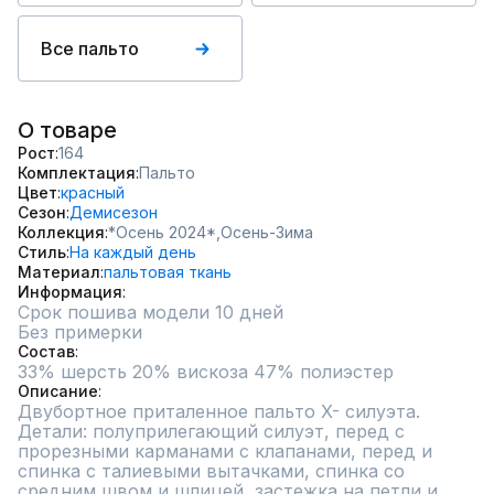
Все пальто
О товаре
Рост
164
Комплектация
Пальто
Цвет
красный
Сезон
Демисезон
Коллекция
*Осень 2024*,
Осень-Зима
Стиль
На каждый день
Материал
пальтовая ткань
Информация
Срок пошива модели 10 дней
Без примерки
Состав
33% шерсть 20% вискоза 47% полиэстер
Описание
Двубортное приталенное пальто X- силуэта. 
Детали: полуприлегающий силуэт, перед с 
прорезными карманами с клапанами, перед и 
спинка с талиевыми вытачками, спинка со 
средним швом и шлицей, застежка на петли и 