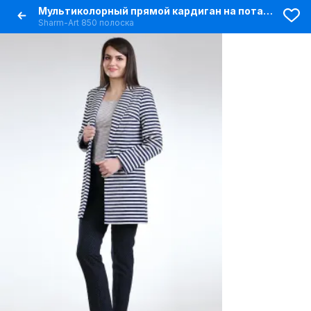
Мультиколорный прямой кардиган на потайных кнопках
Sharm-Art 850 полоска