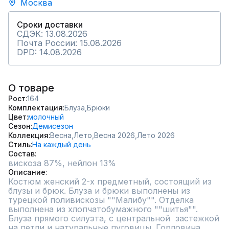
Москва
Сроки доставки
СДЭК: 13.08.2026
Почта России: 15.08.2026
DPD: 14.08.2026
О товаре
Рост
164
Комплектация
Блуза,
Брюки
Цвет
молочный
Сезон
Демисезон
Коллекция
Весна,
Лето,
Весна 2026,
Лето 2026
Стиль
На каждый день
Состав
Описание
Костюм женский 2-х предметный, состоящий из 
блузы и брюк. Блуза и брюки выполнены из 
турецкой поливискозы ""Малибу"". Отделка 
выполнена из хлопчатобумажного ""шитья"". 
Блуза прямого силуэта, с центральной  застежкой 
на петли и натуральные пуговицы. Горловина 