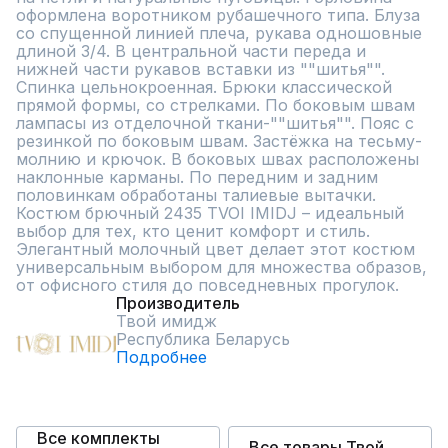
оформлена воротником рубашечного типа. Блуза 
со спущенной линией плеча, рукава одношовные 
длиной 3/4. В центральной части переда и 
нижней части рукавов вставки из ""шитья"".  
Спинка цельнокроенная. Брюки классической 
прямой формы, со стрелками. По боковым швам 
лампасы из отделочной ткани-""шитья"". Пояс с 
резинкой по боковым швам. Застёжка на тесьму-
молнию и крючок. В боковых швах расположены 
наклонные карманы. По передним и задним 
половинкам обработаны талиевые вытачки.

Костюм брючный 2435 TVOI IMIDJ – идеальный 
выбор для тех, кто ценит комфорт и стиль. 
Элегантный молочный цвет делает этот костюм 
универсальным выбором для множества образов, 
от офисного стиля до повседневных прогулок.
Производитель
Твой имидж
Республика Беларусь
Подробнее
Все комплекты
Все товары Твой