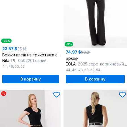
-33%
-9%
23.57 $
35.14
74.97 $
82.21
Брюки клеш из трикотажа с резинкой на поясе
Брюки
Nika.PL
0502201 синий
EOLA
2925 серо-коричневый_меланж
44
,
46
,
50
,
52
44
,
46
,
48
,
50
,
52
,
54
В корзину
В корзину
%