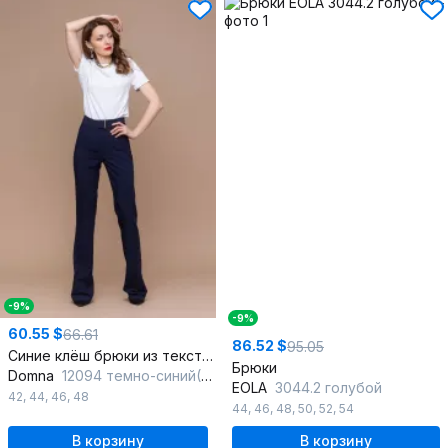
-9%
-9%
60.55 $
66.61
86.52 $
95.05
Синие клёш брюки из текстиля с декоративным поясом
Брюки
Domna
12094 темно-синий(170)
EOLA
3044.2 голубой
42
,
44
,
46
,
48
44
,
46
,
48
,
50
,
52
,
54
В корзину
В корзину