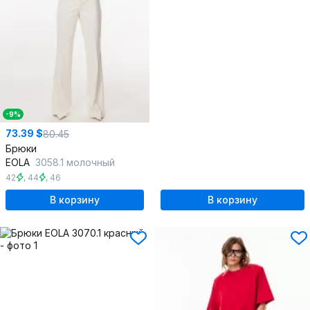
-9%
73.39 $
80.45
Брюки
EOLA
3058.1 молочный
42
,
44
,
46
В корзину
В корзину