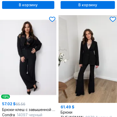
В корзину
В корзину
-13%
57.02 $
65.56
61.49 $
Брюки-клеш с завышенной талией на каждый день
Брюки
Condra
14097 черный