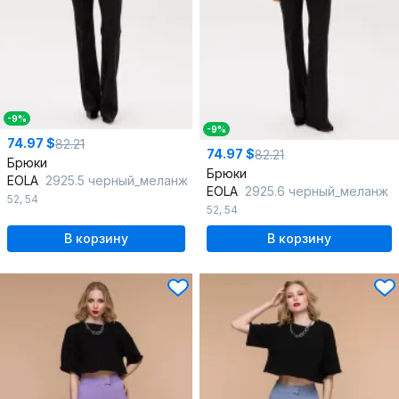
-9%
-9%
74.97 $
82.21
74.97 $
82.21
Брюки
Брюки
EOLA
2925.5 черный_меланж
EOLA
2925.6 черный_меланж
52
,
54
52
,
54
В корзину
В корзину