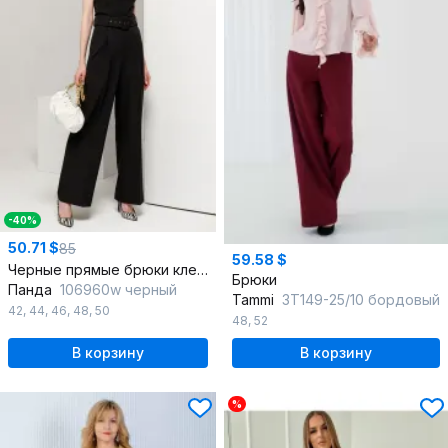
-40%
50.71 $
85
59.58 $
Черные прямые брюки клеш с высокой посадкой из эластичной ткани
Брюки
Панда
106960w черный
Tammi
3Т149-25/10 бордовый
42
,
44
,
46
,
48
,
50
48
,
52
В корзину
В корзину
%