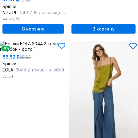
Брюки
Nika.PL
0401705 розовый_неон
44
,
48
,
50
В корзину
В корзину
-9%
86.52 $
95.05
Брюки
EOLA
3044.2 темно-голубой
52
,
54