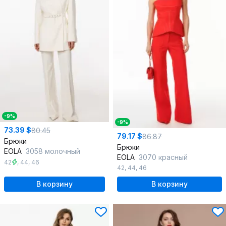
-9%
-9%
73.39 $
80.45
79.17 $
86.87
Брюки
Брюки
EOLA
3058 молочный
EOLA
3070 красный
42
,
44
,
46
42
,
44
,
46
В корзину
В корзину