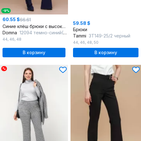
-9%
60.55 $
66.61
59.58 $
Синие клёш брюки с высокой талией из текстиля
Брюки
Domna
12094 темно-синий(164)
Tammi
3Т149-25/2 черный
44
,
46
,
48
44
,
46
,
48
,
50
В корзину
В корзину
%