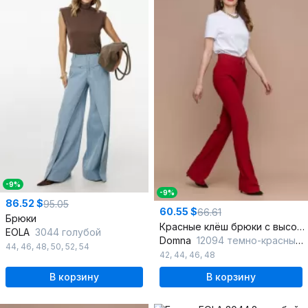
-9%
-9%
86.52 $
95.05
60.55 $
66.61
Брюки
Красные клёш брюки с высокой талией из текстиля
EOLA
3044 голубой
Domna
12094 темно-красный(164)
44
,
46
,
48
,
50
,
52
,
54
42
,
44
,
46
,
48
В корзину
В корзину