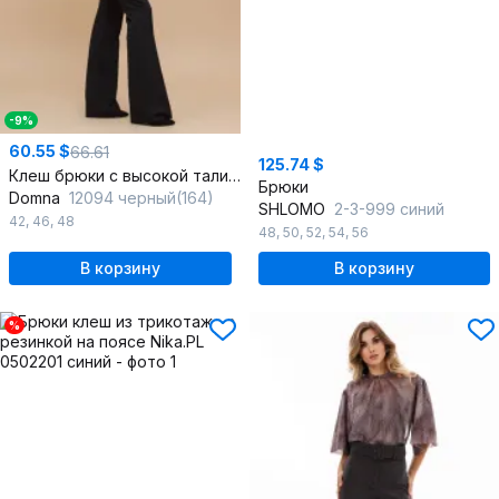
-9%
60.55 $
66.61
125.74 $
Клеш брюки с высокой талией и декоративными элементами для стильного образа
Брюки
Domna
12094 черный(164)
SHLOMO
2-3-999 синий
42
,
46
,
48
48
,
50
,
52
,
54
,
56
В корзину
В корзину
%