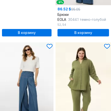
-9%
86.52 $
95.05
Брюки
EOLA
3044.1 темно-голубой
52
,
54
В корзину
В корзину