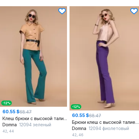
-12%
-12%
60.55 $
68.47
60.55 $
68.47
Клеш брюки с высокой талией и металлическими деталями для повседневного стиля
Брюки клеш с высокой талией и декоративным поясом
Domna
12094 зеленый
Domna
12094 фиолетовый
42
,
44
42
,
46