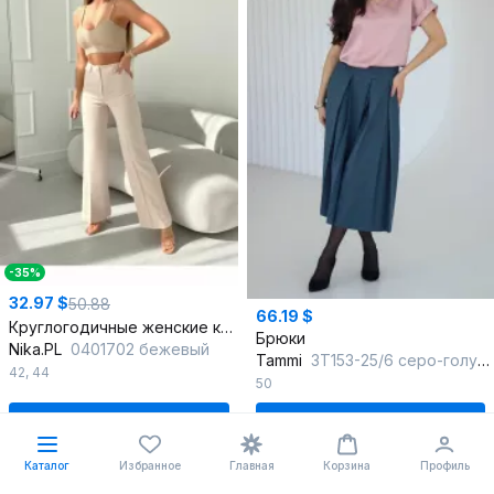
-35%
32.97 $
50.88
66.19 $
Круглогодичные женские клеш брюки с высокой посадкой
Брюки
Nika.PL
0401702 бежевый
Tammi
3Т153-25/6 серо-голубой
42
,
44
50
В корзину
В корзину
Каталог
Избранное
Главная
Корзина
Профиль
%