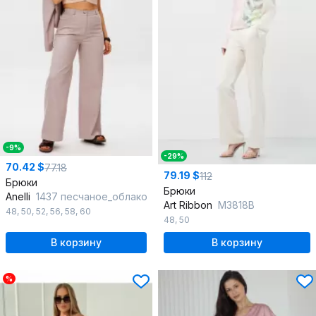
-9%
-29%
70.42 $
77.18
79.19 $
112
Брюки
Брюки
Anelli
1437 песчаное_облако
Art Ribbon
M3818B
48
,
50
,
52
,
56
,
58
,
60
48
,
50
В корзину
В корзину
%