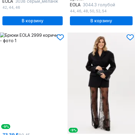
EOLA
3038 серый_меланж
EOLA
3044.3 голубой
42
,
44
,
46
44
,
46
,
48
,
50
,
52
,
54
В корзину
В корзину
-9%
-9%
73.39 $