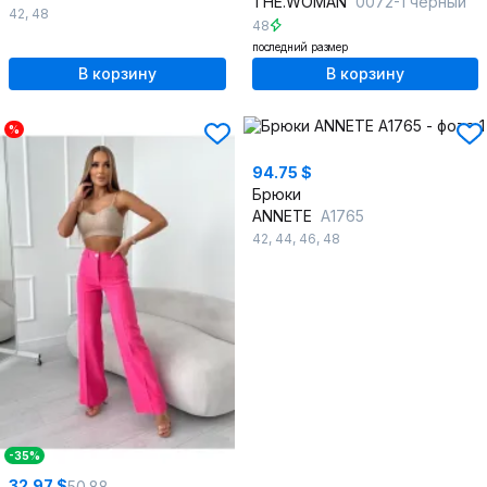
THE.WOMAN
0072-1 черный
42
,
48
48
последний размер
В корзину
В корзину
%
94.75 $
Брюки
ANNETE
A1765
42
,
44
,
46
,
48
-35%
32.97 $
50.88