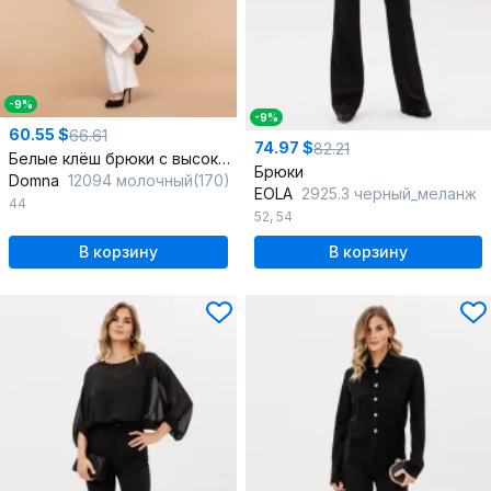
-9%
-9%
60.55 $
66.61
74.97 $
82.21
Белые клёш брюки с высокой талией из текстиля
Брюки
Domna
12094 молочный(170)
EOLA
2925.3 черный_меланж
44
52
,
54
В корзину
В корзину