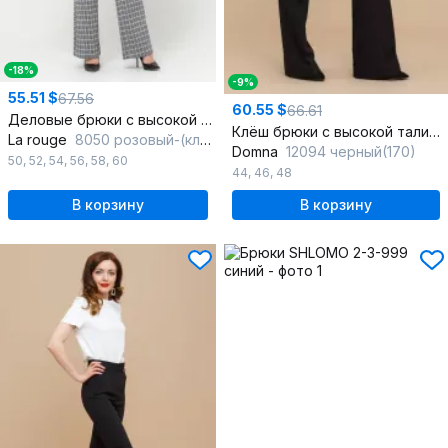
-18%
-9%
55.51 $
67.56
60.55 $
66.61
Деловые брюки с высокой посадкой и моделированными линиями
Клёш брюки с высокой талией из текстиля на каждый день
La rouge
8050 розовый-(клетка)
Domna
12094 черный(170)
50
,
52
,
54
,
56
,
58
,
60
44
,
46
,
48
В корзину
В корзину