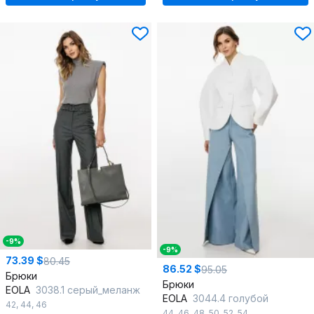
-9%
-9%
73.39 $
80.45
86.52 $
95.05
Брюки
Брюки
EOLA
3038.1 серый_меланж
EOLA
3044.4 голубой
42
,
44
,
46
44
,
46
,
48
,
50
,
52
,
54