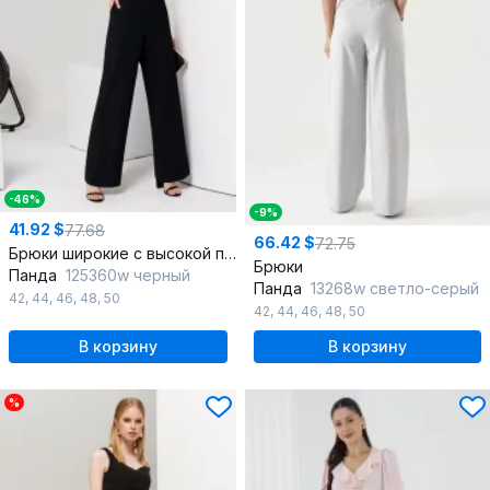
-46%
-9%
41.92 $
77.68
66.42 $
72.75
Брюки широкие с высокой посадкой из трикотажа для повседневных образов
Брюки
Панда
125360w черный
Панда
13268w светло-серый
42
,
44
,
46
,
48
,
50
42
,
44
,
46
,
48
,
50
В корзину
В корзину
%