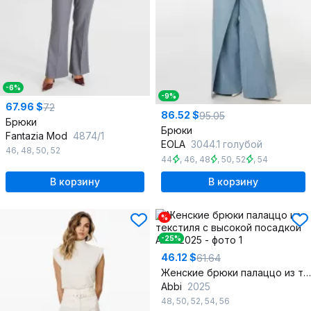
-6%
-9%
67.96 $
72
86.52 $
95.05
Брюки
Брюки
Fantazia Mod
4874/1
EOLA
3044.1 голубой
46
,
48
,
50
,
52
44
,
46
,
48
,
50
,
52
,
54
В корзину
В корзину
%
-25%
46.12 $
61.64
Женские брюки палаццо из текстиля с высокой посадкой
Abbi
2025
48
,
50
,
52
,
54
,
56