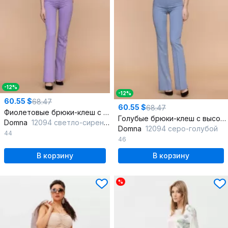
-12%
-12%
60.55 $
68.47
60.55 $
68.47
Фиолетовые брюки-клеш с высокой талией и декоративным поясом
Голубые брюки-клеш с высокой талией и металлическими акцентами
Domna
12094 светло-сиреневый
Domna
12094 серо-голубой
44
46
В корзину
В корзину
%