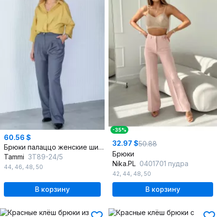
-35%
60.56 $
32.97 $
50.88
Брюки палаццо женские широкие из текстиля для офисных и праздничных случаев
Брюки
Tammi
3Т89-24/5
Nika.PL
0401701 пудра
44
,
46
,
48
,
50
42
,
44
,
48
,
50
В корзину
В корзину