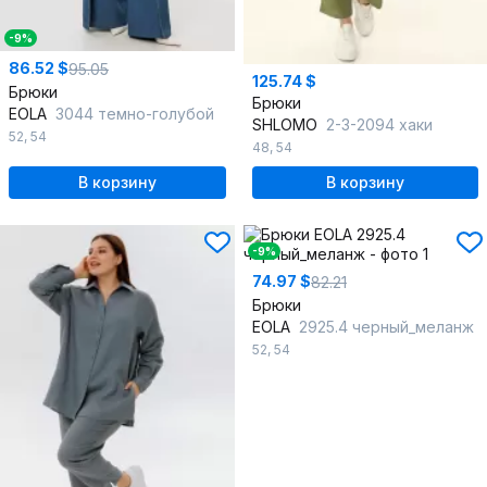
-9%
86.52 $
95.05
125.74 $
Брюки
Брюки
EOLA
3044 темно-голубой
SHLOMO
2-3-2094 хаки
52
,
54
48
,
54
В корзину
В корзину
-9%
74.97 $
82.21
Брюки
EOLA
2925.4 черный_меланж
52
,
54