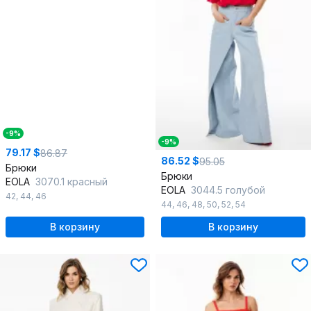
-9%
-9%
79.17 $
86.87
86.52 $
95.05
Брюки
Брюки
EOLA
3070.1 красный
EOLA
3044.5 голубой
42
,
44
,
46
44
,
46
,
48
,
50
,
52
,
54
В корзину
В корзину