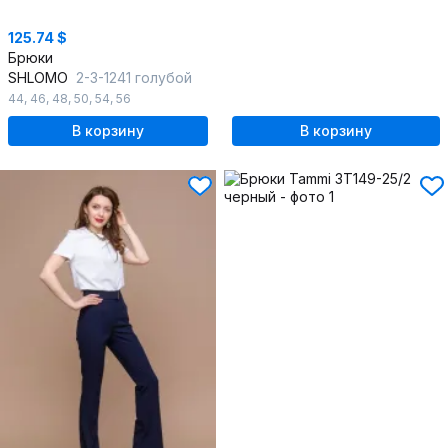
125.74 $
Брюки
SHLOMO
2-3-1241 голубой
44
,
46
,
48
,
50
,
54
,
56
В корзину
В корзину