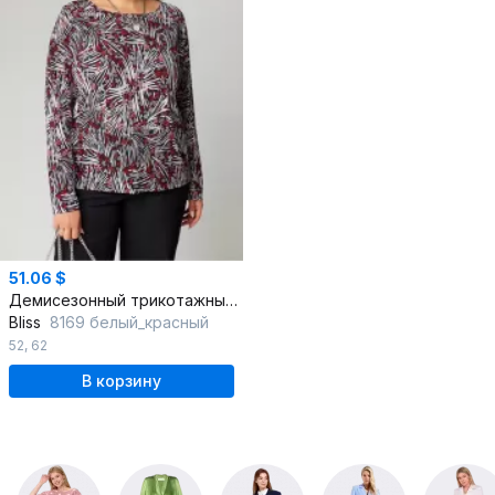
51.06 $
Демисезонный трикотажный джемпер с пайетками в белом и красном цветах
Bliss
8169 белый_красный
52
,
62
В корзину