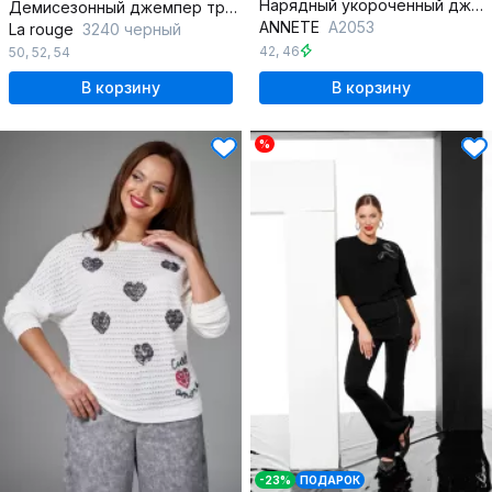
Нарядный укороченный джемпер из трикотажа с пайетками
Демисезонный джемпер трапециевидного силуэта из трикотажа
ANNETE
A2053
La rouge
3240 черный
42
,
46
50
,
52
,
54
В корзину
В корзину
%
-23%
ПОДАРОК