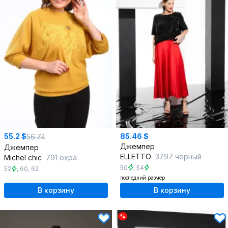
55.2 $
85.46 $
56.74
Джемпер
Джемпер
ELLETTO
3797 черный
Michel chic
791 охра
50
,
54
52
,
60
,
62
последний размер
В корзину
В корзину
%