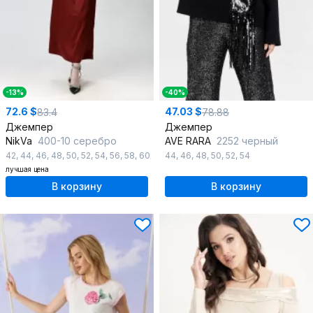
-13%
-40%
72.6 $
47.03 $
83.4
78.88
Джемпер
Джемпер
NikVa
400-10 серебро
AVE RARA
2252 черный
42
,
44
,
46
,
48
,
50
,
52
,
54
,
56
,
58
,
60
44
,
46
,
48
,
50
,
52
,
54
лучшая цена
В корзину
В корзину