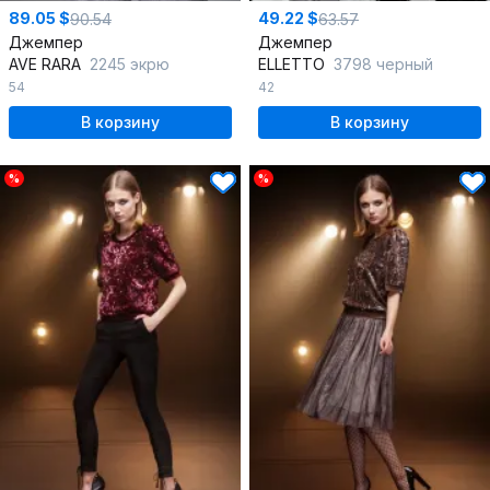
89.05 $
49.22 $
90.54
63.57
Джемпер
Джемпер
AVE RARA
2245 экрю
ELLETTO
3798 черный
54
42
В корзину
В корзину
%
%