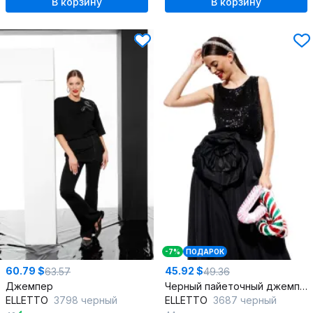
В корзину
В корзину
-7%
ПОДАРОК
60.79 $
45.92 $
63.57
49.36
Джемпер
Черный пайеточный джемпер без рукавов и классической посадкой
ELLETTO
3798 черный
ELLETTO
3687 черный