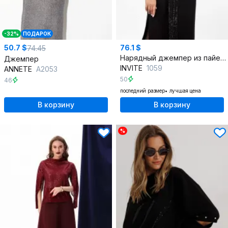
-32%
ПОДАРОК
50.7 $
76.1 $
74.45
Нарядный джемпер из пайеток и трикотажа со спущенными плечами
Джемпер
INVITE
1059
ANNETE
A2053
50
46
последний размер
лучшая цена
В корзину
В корзину
%