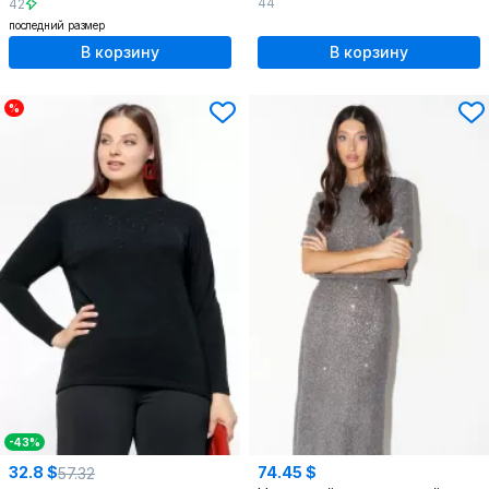
44
42
последний размер
В корзину
В корзину
%
-43%
32.8 $
74.45 $
57.32