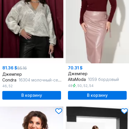
81.36 $
70.31 $
85.16
Джемпер
Джемпер
AltaModa
1059 бордовый
Condra
16304 молочный-серебристый
48
,
50
,
52
,
54
46
,
52
В корзину
В корзину