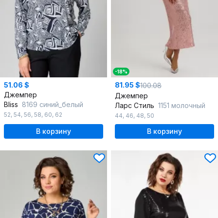
-18%
51.06 $
81.95 $
100.08
Джемпер
Джемпер
Bliss
8169 синий_белый
Ларс Стиль
1151 молочный
52
,
54
,
56
,
58
,
60
,
62
44
,
46
,
48
,
50
В корзину
В корзину