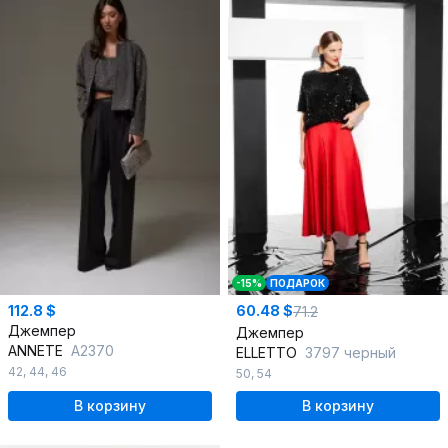
-15%
ПОДАРОК
112.8 $
60.48 $
71.2
Джемпер
Джемпер
ANNETE
A2370
ELLETTO
3797 черный
42
,
44
,
46
50
,
54
В корзину
В корзину