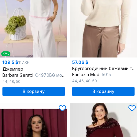
-7%
109.5 $
57.06 $
117.36
Круглогодичный бежевый трикотажный джемпер с пайетками
Джемпер
Fantazia Mod
5015
Barbara Geratti
С4970BG молочный/розовый
44
,
46
,
48
,
50
44
,
48
,
50
В корзину
В корзину