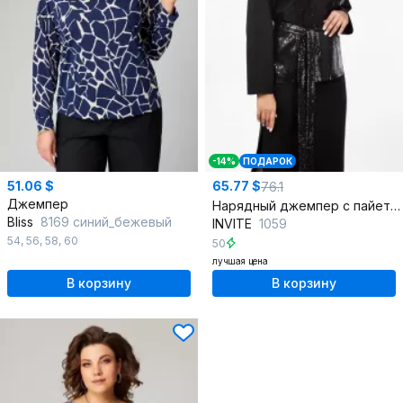
-14%
ПОДАРОК
51.06 $
65.77 $
76.1
Джемпер
Нарядный джемпер с пайетками и разрезами по бокам
Bliss
8169 синий_бежевый
INVITE
1059
54
,
56
,
58
,
60
50
лучшая цена
В корзину
В корзину