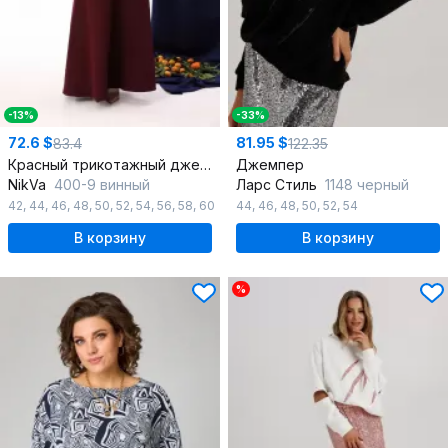
-13%
-33%
72.6 $
81.95 $
83.4
122.35
Красный трикотажный джемпер-кейп с пайетками
Джемпер
NikVa
400-9 винный
Ларс Стиль
1148 черный
42
,
44
,
46
,
48
,
50
,
52
,
54
,
56
,
58
,
60
44
,
46
,
48
,
50
,
52
,
54
В корзину
В корзину
%