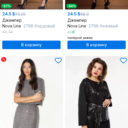
-67%
-64%
24.5 $
24.5 $
73.29
68.9
Джемпер
Джемпер
Nova Line
2798 бордовый
Nova Line
2798 бежевый
42
,
44
42
последний размер
В корзину
В корзину
%