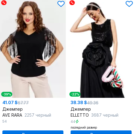
%
%
-39%
-22%
41.07 $
38.38 $
67.77
49.36
Джемпер
Джемпер
AVE RARA
2257 черный
ELLETTO
3687 черный
54
44
последний размер