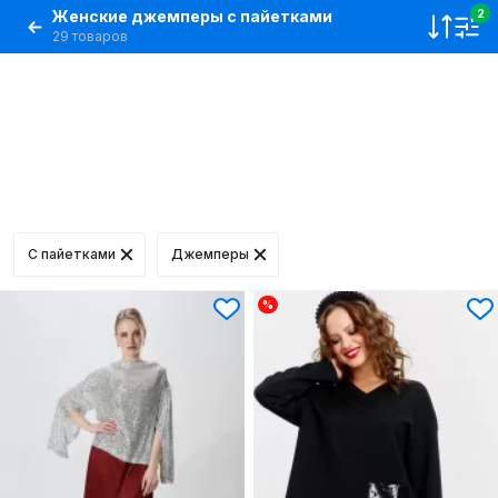
Женские джемперы с пайетками
2
29 товаров
C пайетками
Джемперы
%