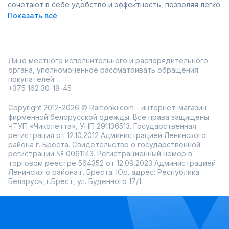
сочетают в себе удобство и эффектность, позволяя легко
создавать как сдержанные, так и яркие наряды. Искусно
Показать всё
расшитые пайетки подчеркивают изящество ткани,
добавляют образу утонченности и помогают выделиться
в любой ситуации.
Выбирая джемпер с пайетками, важно учитывать:
Материал. Натуральные ткани обеспечат комфорт в
Лицо местного исполнительного и распорядительного
носке, а синтетические волокна добавят
органа, уполномоченное рассматривать обращения
износостойкости.
покупателей:
Крой. Свободный фасон подойдет для создания
+375 162 30-18-45
расслабленного лука, а приталенные модели выгодно
подчеркнут фигуру.
Детали. Расположение пайеток — ключевой элемент.
Copyright 2012-2026 © Ramonki.com - интернет-магазин
Они могут быть на рукавах, воротнике или по всему
фирменной белорусской одежды. Все права защищены.
джемперу, создавая разные акценты.
ЧТУП «Чиколетта», УНП 291136513. Государственная
В интернет-магазине Ramonki представлен большой
регистрация от 12.10.2012 Администрацией Ленинского
выбор одежды от белорусских производителей. Здесь
района г. Бреста. Свидетельство о государственной
можно купить женские джемперы с пайетками,
регистрации № 0061143. Регистрационный номер в
подходящие как для повседневной носки, так и для
торговом реестре 564352 от 12.09.2023 Администрацией
особых случаев. Ассортимент радует разнообразием
Ленинского района г. Бреста. Юр. адрес: Республика
дизайнов, цветов и размеров, чтобы каждая модница
Беларусь, г.Брест, ул. Буденного 17/1.
нашла именно то, что ей нужно.
Ramonki заботится о своих покупательницах, предлагая:
примерку перед покупкой,
оперативную доставку по всей России,
акции и скидки, которые сделают покупку еще