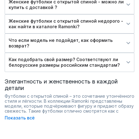
Женские футболки с открытой спиной - можно ли
купить c доставкой ?
Женские футболки с открытой спиной недорого -
как найти в каталоге Ramonki?
Что если модель не подойдет, как оформить
возврат?
Как подобрать свой размер? Соответствуют ли
белорусские размеры российским стандартам?
Элегантность и женственность в каждой
детали
Футболки с открытой спиной – это сочетание утончённого
стиля и лёгкости. В коллекции Ramonki представлены
модели, которые подчёркивают фигуру и придают образу
свежесть. Такие футболки отлично смотрятся как с
джинсами и брюками, так и с юбками или шортами,
Показать всё
создавая эффектный, но ненавязчивый образ. Особое
внимание уделено качеству ткани и аккуратной отделке,
чтобы каждая деталь выглядела дорого и стильно.
Доступность большого размерного ряда и различных