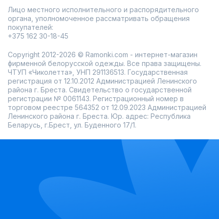
расцветок позволяет подобрать вариант на любой вкус.
Лицо местного исполнительного и распорядительного
Возможность примерки перед покупкой гарантирует
уверенность в выборе.
органа, уполномоченное рассматривать обращения
покупателей:
Изящный крой с акцентом на спину
+375 162 30-18-45
Мягкие и дышащие ткани для комфорта
Современные расцветки и модные оттенки
Подходит для повседневной носки и вечерних
Copyright 2012-2026 © Ramonki.com - интернет-магазин
выходов
фирменной белорусской одежды. Все права защищены.
ЧТУП «Чиколетта», УНП 291136513. Государственная
Женские футболки с открытой спиной от Ramonki –
стильный выбор для тех, кто ценит элегантность и
регистрация от 12.10.2012 Администрацией Ленинского
свободу движения.
района г. Бреста. Свидетельство о государственной
регистрации № 0061143. Регистрационный номер в
торговом реестре 564352 от 12.09.2023 Администрацией
Ленинского района г. Бреста. Юр. адрес: Республика
Беларусь, г.Брест, ул. Буденного 17/1.