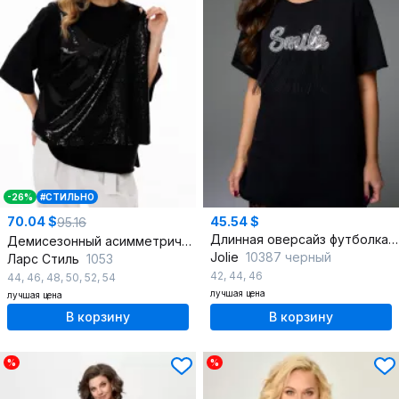
-26%
#СТИЛЬНО
70.04 $
45.54 $
95.16
Длинная оверсайз футболка с спущенной линией плеч и аппликацией
Демисезонный асимметричный блузон oversize с пайетками
Jolie
10387 черный
Ларс Стиль
1053
42
,
44
,
46
44
,
46
,
48
,
50
,
52
,
54
лучшая цена
лучшая цена
В корзину
В корзину
%
%