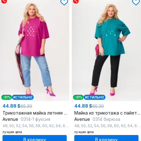
%
%
-31%
#СТИЛЬНО
-31%
#СТИЛЬНО
44.88 $
44.88 $
65.39
65.39
Трикотажная майка летняя с пайетками для повседневного стиля
Майка из трикотажа с пайетками в летнем стиле
Avenue
0314-1 фуксия
Avenue
0314 бирюза
48
,
50
,
52
,
54
,
56
,
58
,
60
,
62
,
64
,
66
,
68
48
,
70
,
50
,
72
,
52
,
54
,
56
,
58
,
60
,
62
,
64
,
66
лучшая цена
лучшая цена
В корзину
В корзину