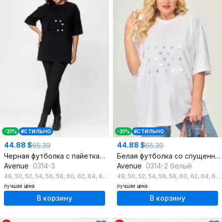
-31%
#СТИЛЬНО
-31%
#СТИЛЬНО
44.88 $
44.88 $
65.39
65.39
Черная футболка с пайетками на свободном силуэте
Белая футболка со спущенным рукавом и пайетками
Avenue
0314-3
Avenue
0314-2 белый
48
,
50
,
52
,
54
,
56
,
58
,
60
,
62
,
64
,
66
,
68
48
,
70
,
50
,
72
,
52
,
54
,
56
,
58
,
60
,
62
,
64
,
66
лучшая цена
лучшая цена
В корзину
В корзину