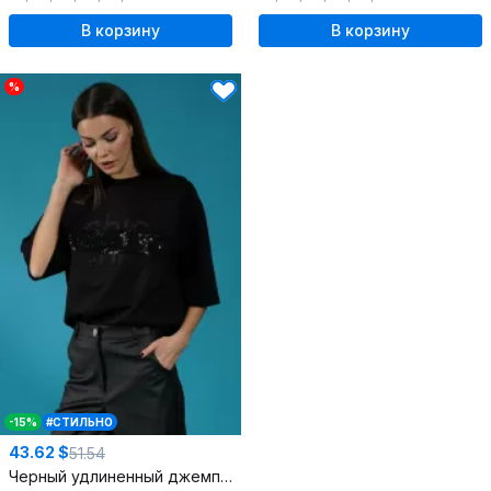
В корзину
В корзину
%
-15%
#СТИЛЬНО
43.62 $
51.54
Черный удлиненный джемпер с пайетками и приспущенным рукавом