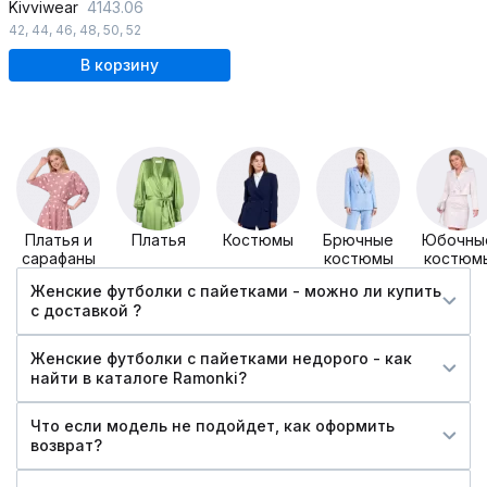
Kivviwear
4143.06
42
,
44
,
46
,
48
,
50
,
52
В корзину
Платья и
Платья
Костюмы
Брючные
Юбочны
сарафаны
костюмы
костюм
Женские футболки с пайетками - можно ли купить
c доставкой ?
Женские футболки с пайетками недорого - как
найти в каталоге Ramonki?
Что если модель не подойдет, как оформить
возврат?