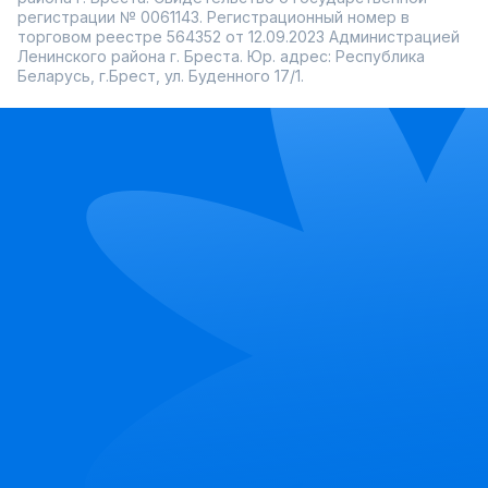
регистрации № 0061143. Регистрационный номер в
торговом реестре 564352 от 12.09.2023 Администрацией
Ленинского района г. Бреста. Юр. адрес: Республика
Беларусь, г.Брест, ул. Буденного 17/1.