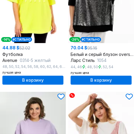
-14%
#СТИЛЬНО
-26%
#СТИЛЬНО
44.88 $
70.04 $
52.02
95.16
Футболка
Белый и серый блузон oversize с пайетками на тянущейся основе
Avenue
0314-5 желтый
Ларс Стиль
1054
48
,
50
,
52
,
54
,
56
,
58
,
60
,
62
,
64
,
66
,
68
,
70
,
72
44
,
46
,
48
,
50
,
52
,
54
лучшая цена
лучшая цена
В корзину
В корзину
%