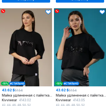
%
%
-15%
#СТИЛЬНО
-15%
#СТИЛЬНО
43.62 $
43.62 $
51.54
51.54
Майка удлиненная с пайетками из трикотажа хлопка
Майка удлиненная с пайетками из трикотажа хлопка
Kivviwear
4143.02
Kivviwear
4143.05
42
,
44
,
46
,
48
,
50
,
52
42
,
44
,
46
,
48
,
50
,
52