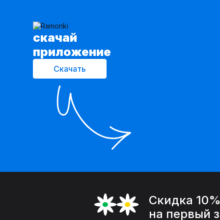
cкачай
приложение
Скачать
Скидка 10
на первый 