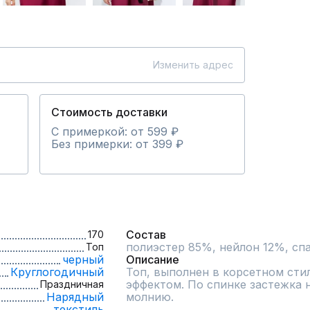
Изменить адрес
Стоимость доставки
С примеркой: от 599 ₽
Без примерки: от 399 ₽
Состав
170
полиэстер 85%, нейлон 12%, сп
Топ
черный
Описание
Круглогодичный
Топ, выполнен в корсетном стил
эффектом. По спинке застежка 
Праздничная
Нарядный
молнию.
текстиль