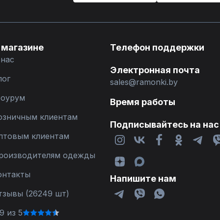
 магазине
Телефон поддержки
 нас
Электронная почта
лог
sales@ramonki.by
оурум
Время работы
озничным клиентам
Подписывайтесь на нас
птовым клиентам
роизводителям одежды
онтакты
Напишите нам
тзывы (26249 шт)
9 из 5