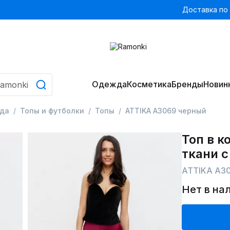
Доставка по
Одежда
Косметика
Бренды
Новин
да
Топы и футболки
Топы
ATTIKA A3069 черный
Топ в к
ткани 
ATTIKA A3
Нет в на