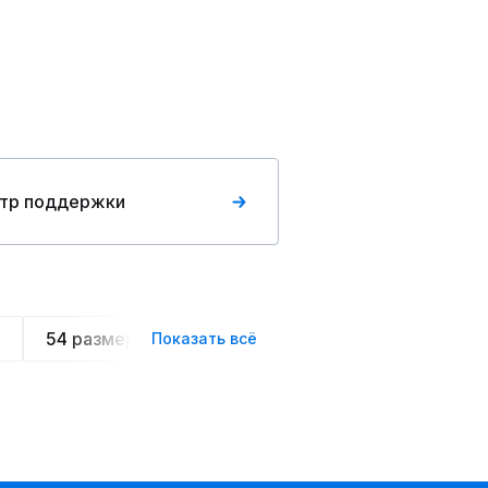
тр поддержки
54 размера
Летние
Спортивные
Ове
Показать всё