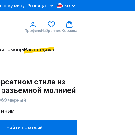
 всему миру
Розница
USD
Профиль
Избранное
Корзина
ки
Помощь
Распродажа
орсетном стиле из
с разъемной молнией
069 черный
личии
Найти похожий