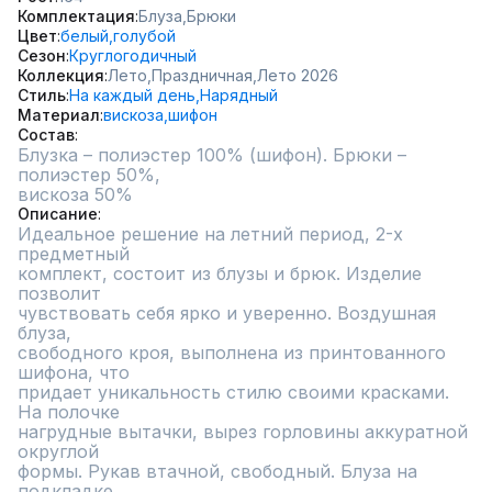
Комплектация
Блуза,
Брюки
Цвет
белый,
голубой
Сезон
Круглогодичный
Коллекция
Лето,
Праздничная,
Лето 2026
Стиль
На каждый день,
Нарядный
Материал
вискоза,
шифон
Состав
Блузка – полиэстер 100% (шифон). Брюки – 
полиэстер 50%,

вискоза 50%
Описание
Идеальное решение на летний период, 2-х 
предметный

комплект, состоит из блузы и брюк. Изделие 
позволит

чувствовать себя ярко и уверенно. Воздушная 
блуза,

свободного кроя, выполнена из принтованного 
шифона, что

придает уникальность стилю своими красками. 
На полочке

нагрудные вытачки, вырез горловины аккуратной 
округлой

формы. Рукав втачной, свободный. Блуза на 
подкладке.
