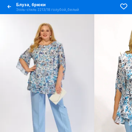
Блуза, брюки
Элль-стиль 2213/18 голубой_белый