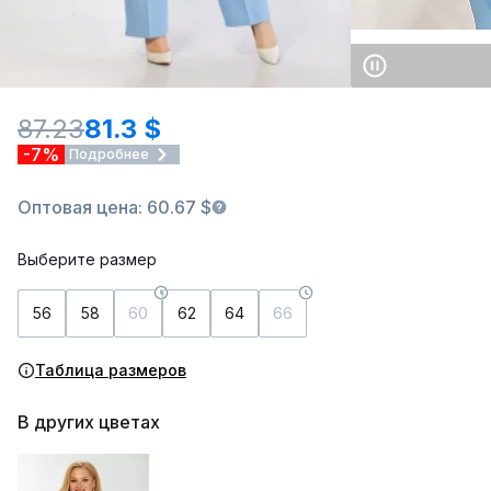
87.23
81.3 $
-7%
Подробнее
Оптовая цена: 60.67 $
Выберите размер
56
58
60
62
64
66
Таблица размеров
В других цветах