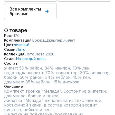
Все комплекты
брючные
О товаре
Рост
170
Комплектация
Брюки,
Джемпер,
Жилет
Цвет
зеленый
Сезон
Лето
Коллекция
Лето,
Лето 2026
Стиль
На каждый день
Состав
жилет: 56% район, 34% нейлон, 10% лен; 

подкладка жилета: 70% полиэстер, 30% вискоза; 

брюки: 56% район, 34% нейлон, 10% лен. 

джемпер: 85% нейлон, 15% вискоза
Описание
Комплект тройка "Мелада". Состоит из жилетки, 
джемпера, брюки и пояса).

Жилетка "Мелада" выполнена из текстильной 
костюмной ткани, в состав которой входит 
вискоза, нейлон и лен. 

Жилетка на подкладке (подкладка из 