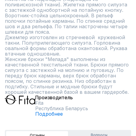
поливискозной ткани). Жилетка прямого силуэта 
с застежкой однобортной на потайную кнопку. 
Воротник-стойка цельнокроеный. В рельеф 
полочки потайные карманы. По спинке средний 
шов и два рельефа. По талии настрочены четыре 
шлевки для пояса. 

Джемпер изготовлен из стречневой  кружевной 
такни. Полуприлегающего силуэта. Горловина 
овальной формы обработана окантовкой. Рукава 
втачные одношовные.

Женские брюки "Мелада" выполнены из 
качественной текстильной ткани. Брюки прямого 
силуэта с застежкой на молнию и пуговицу. По 
переду брюк карманы, верх брюк обработан 
поясом, по спинке резинка. Низ обработан в 
подгибку. Стильные и модные брюки будут 
хорошей качественной базой в вашем гардеробе.
Производитель
Fita
Республика Беларусь
Подробнее
Вопросы
Отзывы