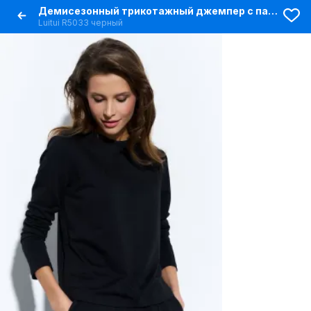
Демисезонный трикотажный джемпер с пайетками и разрезами
Luitui R5033 черный