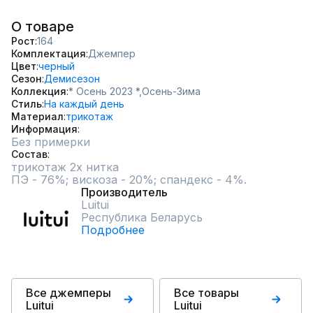
О товаре
Рост
164
Комплектация
Джемпер
Цвет
черный
Сезон
Демисезон
Коллекция
* Осень 2023 *,
Осень-Зима
Стиль
На каждый день
Материал
трикотаж
Информация
Без примерки
Состав
трикотаж 2х нитка

ПЭ - 76%; вискоза - 20%; спандекс - 4%.
Производитель
Luitui
Республика Беларусь
Подробнее
Все джемперы
Все товары
Luitui
Luitui