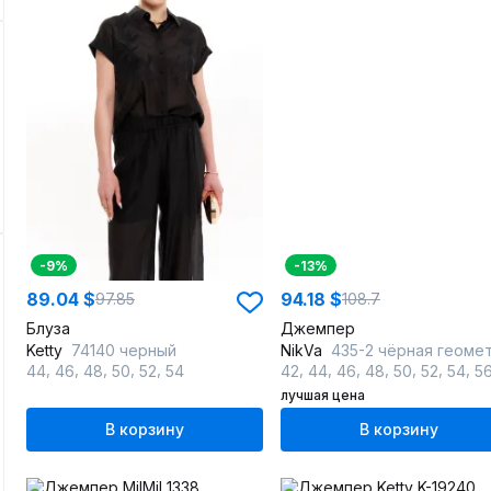
-9%
-13%
89.04 $
94.18 $
97.85
108.7
Блуза
Джемпер
Ketty
74140 черный
NikVa
435-2 чёрная геометр
,
,
,
,
,
,
,
,
,
,
,
,
44
46
48
50
52
54
42
44
46
48
50
52
54
5
лучшая цена
В корзину
В корзину