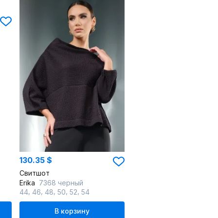
130.35 $
Свитшот
Erika
7368 черный
,
,
,
,
,
44
46
48
50
52
54
В корзину