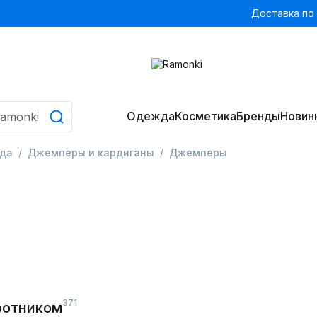
Доставка по
Одежда
Косметика
Бренды
Новин
да
Джемперы и кардиганы
Джемперы
371
ротником