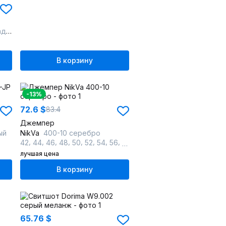
ый
В корзину
-13%
72.6 $
83.4
Джемпер
ый
NikVa
400-10 серебро
,
,
,
,
,
,
,
,
,
42
44
46
48
50
52
54
56
58
60
лучшая цена
В корзину
65.76 $