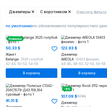
Джемперы
C воротником
Очистить фильтр
по умолчанию
по обновлению
по популярности
по цен
Новинка
50.33 $
122.93 $
Жакет
Джемпер
Belange
3525 голубой
AREOLA
13403 физалис
,
,
,
,
,
42-44
50-52
54-56
44-46
48-50
52-54
56-58
В корзину
В корзину
-9%
107.09 $
117.85
41.31 $
Джемпер
Джемпер