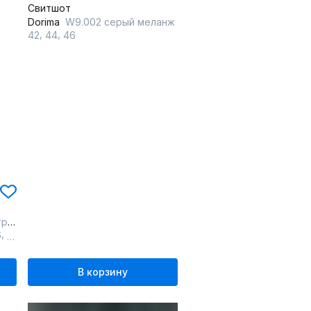
Свитшот
Dorima
W9.002 серый меланж
,
,
42
44
46
ия
,
,
6
58
60
В корзину