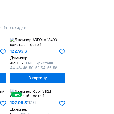
е ↑
по скидке
122.93 $
Джемпер
AREOLA
13403 кристалл
,
,
,
44-46
48-50
52-54
56-58
В корзину
-9%
107.09 $
117.85
Джемпер