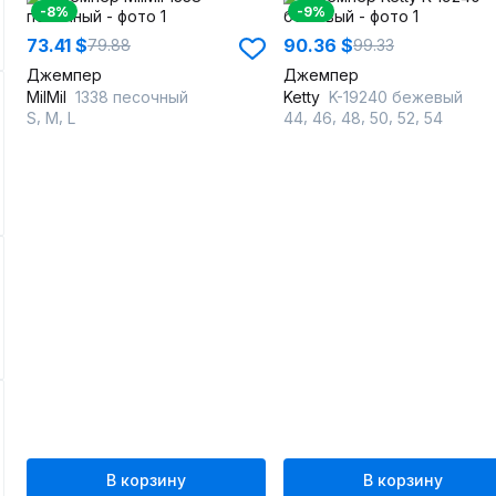
-8%
-9%
73.41 $
90.36 $
79.88
99.33
Джемпер
Джемпер
MilMil
1338 песочный
Ketty
K-19240 бежевый
,
,
,
,
,
,
,
S
M
L
44
46
48
50
52
54
В корзину
В корзину