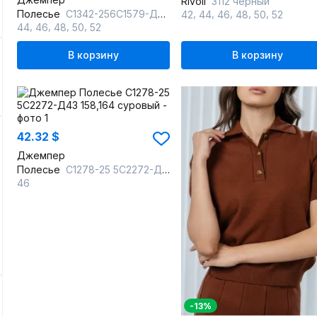
Rivoli
3112 черный
,
,
,
,
,
Полесье
С1342-256С1579-Д43 158,164 суровый
42
44
46
48
50
52
,
,
,
,
44
46
48
50
52
В корзину
В корзину
42.32 $
Джемпер
Полесье
С1278-25 5С2272-Д43 158,164 суровый
46
-13%