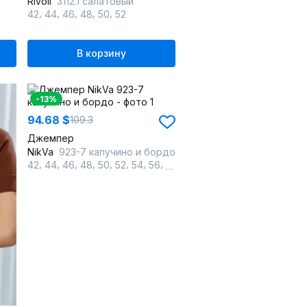
Rivoli
3112.1 салатовый
,
,
,
,
,
42
44
46
48
50
52
В корзину
-13%
94.68 $
109.3
Джемпер
NikVa
923-7 капучино и бордо
,
,
,
,
,
,
,
,
,
42
44
46
48
50
52
54
56
58
60