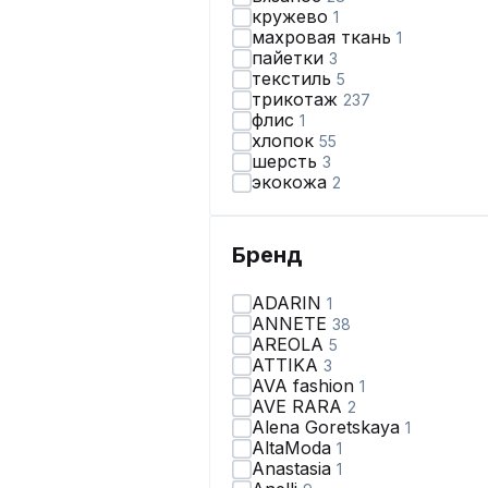
кружево
1
махровая ткань
1
пайетки
3
текстиль
5
трикотаж
237
флис
1
хлопок
55
шерсть
3
экокожа
2
Бренд
ADARIN
1
ANNETE
38
AREOLA
5
ATTIKA
3
AVA fashion
1
AVE RARA
2
Alena Goretskaya
1
AltaModa
1
Anastasia
1