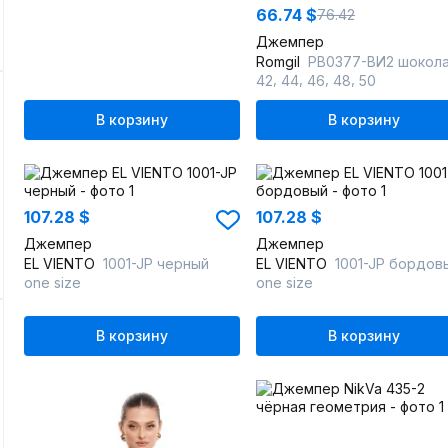
66.74 $
76.42
Джемпер
Romgil
РВ0377-ВИ2 шоколадн
,
,
,
,
42
44
46
48
50
В корзину
В корзину
107.28 $
107.28 $
Джемпер
Джемпер
EL VIENTO
1001-JP черный
EL VIENTO
1001-JP бордов
one size
one size
В корзину
В корзину