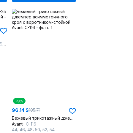
вый
-9%
96.14 $
105.71
Бежевый трикотажный джемпер асимметричного кроя с воротником-стойкой
Avanti
С-116
,
,
,
,
,
44
46
48
50
52
54