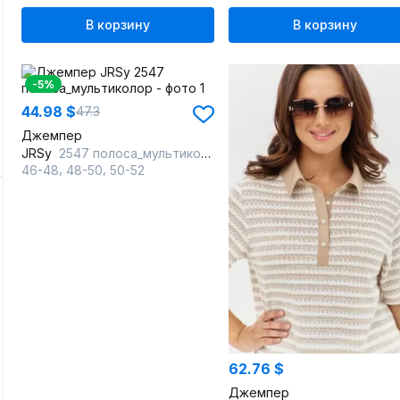
В корзину
В корзину
-5%
44.98 $
47.3
Джемпер
JRSy
2547 полоса_мультиколор
,
,
46-48
48-50
50-52
62.76 $
Джемпер