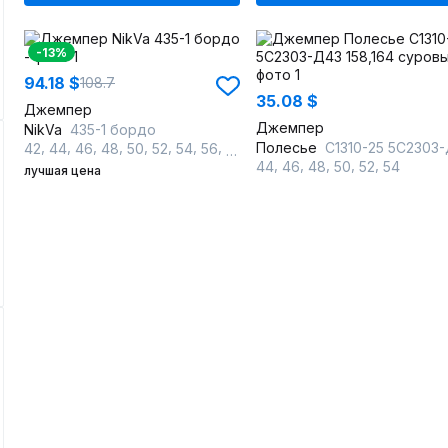
-13%
94.18 $
108.7
35.08 $
Джемпер
Джемпер
NikVa
435-1 бордо
,
,
,
,
,
,
,
,
,
Полесье
С1310-25 5С2303-Д43 158,164 суро
42
44
46
48
50
52
54
56
58
60
,
,
,
,
,
44
46
48
50
52
54
лучшая цена