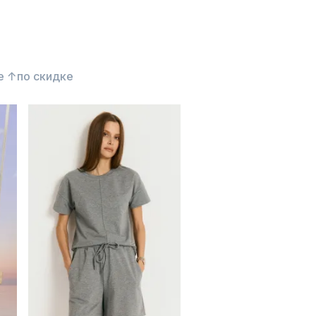
е ↑
по скидке