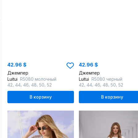
42.96 $
42.96 $
Джемпер
Джемпер
Luitui
R5080 молочный
Luitui
R5080 черный
,
,
,
,
,
,
,
,
,
,
42
44
46
48
50
52
42
44
46
48
50
52
В корзину
В корзину