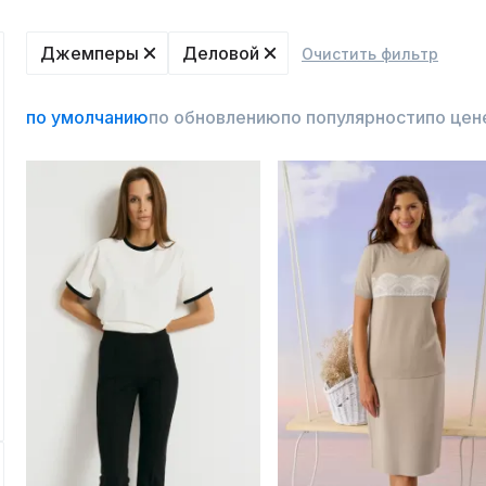
Джемперы
Деловой
Очистить фильтр
по умолчанию
по обновлению
по популярности
по цен