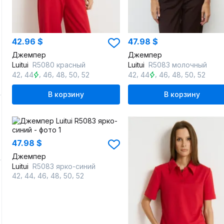
42.96 $
47.98 $
Джемпер
Джемпер
Luitui
R5080 красный
Luitui
R5083 молочный
,
,
,
,
,
,
,
,
,
,
42
44
46
48
50
52
42
44
46
48
50
52
В корзину
В корзину
47.98 $
Джемпер
Luitui
R5083 ярко-синий
,
,
,
,
,
42
44
46
48
50
52