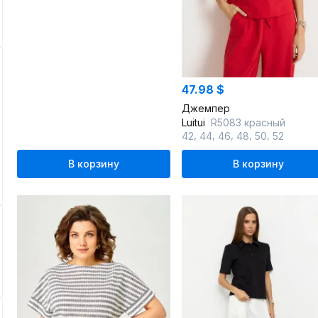
47.98 $
Джемпер
Luitui
R5083 красный
,
,
,
,
,
42
44
46
48
50
52
В корзину
В корзину