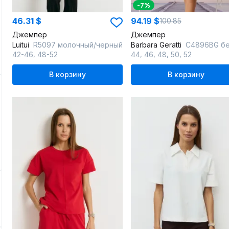
-7%
46.31 $
94.19 $
100.85
Джемпер
Джемпер
Luitui
R5097 молочный/черный
Barbara Geratti
С4896BG белый/беже
,
,
,
,
,
42-46
48-52
44
46
48
50
52
В корзину
В корзину