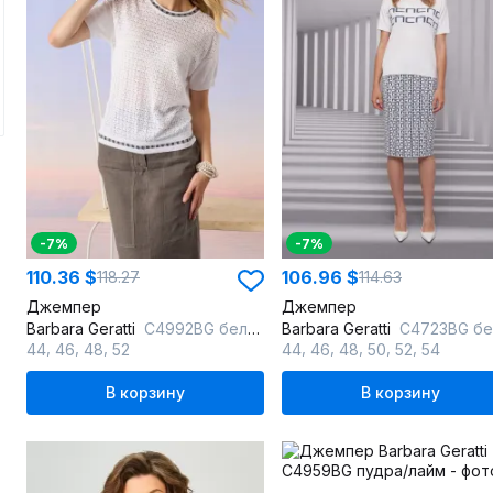
-7%
-7%
110.36 $
106.96 $
118.27
114.63
Джемпер
Джемпер
Barbara Geratti
С4992BG белый/кора
Barbara Geratti
С4723BG белый/т.син
,
,
,
,
,
,
,
,
44
46
48
52
44
46
48
50
52
54
В корзину
В корзину