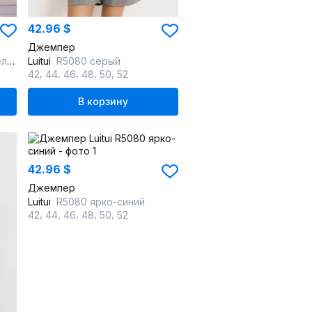
42.96 $
Джемпер
вый
Luitui
R5080 серый
,
,
,
,
,
42
44
46
48
50
52
В корзину
42.96 $
Джемпер
Luitui
R5080 ярко-синий
,
,
,
,
,
42
44
46
48
50
52