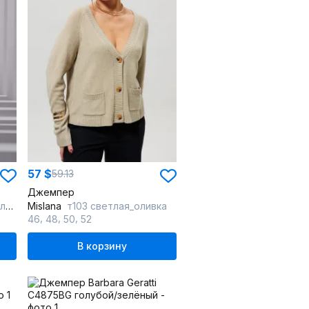
57 $
59.13
Джемпер
ий
Mislana
т103 светлая_оливка
,
,
,
46
48
50
52
В корзину