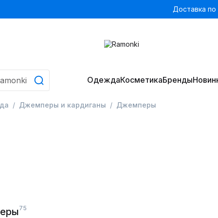
Доставка по
Одежда
Косметика
Бренды
Новин
да
Джемперы и кардиганы
Джемперы
75
перы