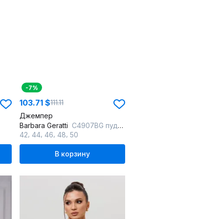
-7%
103.71 $
111.11
Джемпер
Barbara Geratti
С4907BG пудра/лайм
,
,
,
,
42
44
46
48
50
В корзину