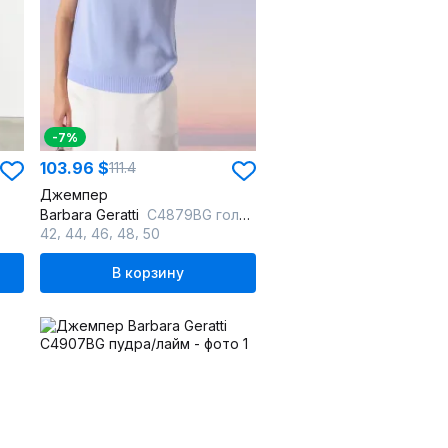
-7%
103.96 $
111.4
Джемпер
Barbara Geratti
С4879BG голубой/зелёный
,
,
,
,
42
44
46
48
50
В корзину