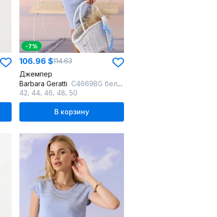
-7%
106.96 $
114.63
Джемпер
Barbara Geratti
С4669BG белый
,
,
,
,
42
44
46
48
50
В корзину