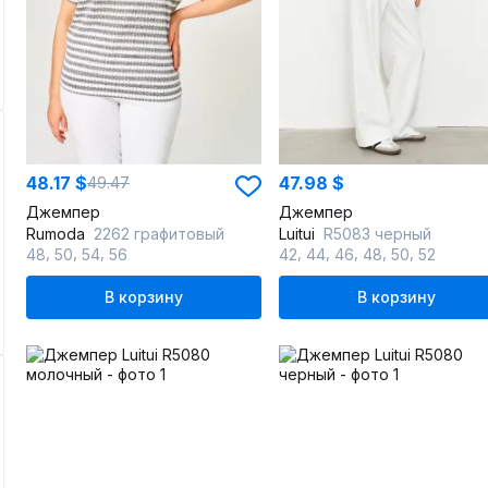
48.17 $
47.98 $
49.47
Джемпер
Джемпер
Rumoda
2262 графитовый
Luitui
R5083 черный
,
,
,
,
,
,
,
,
48
50
54
56
42
44
46
48
50
52
В корзину
В корзину