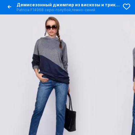
Демисезонный джемпер из вискозы и трикотажа сочетание серого и синего
Patriciа F14968 серо-голубой,темно-синий