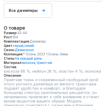
Все джемперы
О товаре
Размер
42-44
Рост
164
Комплектация
Джемпер
Цвет
серый,
синий
Сезон
Демисезон
Коллекция
* Осень 2023 *,
Осень-Зима
Стиль
На каждый день
Материал
вискоза,
трикотаж
Состав
вискоза 68 %; нейлон 28 %; эластан 4 %; экокожа
Описание
Приятная ткань и современный свободный крой 
этого уютного джемпера из мягкого трикотажа 
подарят удобство и комфорт, а благодаря 
большому спектру оригинальных расцветок, он 
непременно привлечет к себе внимание и станет 
ярким акцентом вашего образа. Модель 
прекрасно сочетается с джинсами и брюками, 