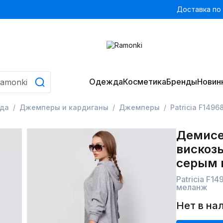
Доставка по
Одежда
Косметика
Бренды
Новин
да
Джемперы и кардиганы
Джемперы
Patriciа F149
Демисе
вискозы
серым 
Patriciа F1
меланж
Нет в на