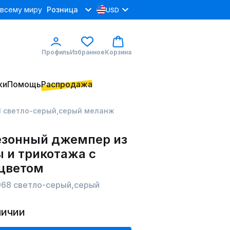
 всему миру
Розница
USD
Профиль
Избранное
Корзина
ки
Помощь
Распродажа
68 светло-серый,серый меланж
зонный джемпер из
 и трикотажа с
цветом
4968 светло-серый,серый
личии