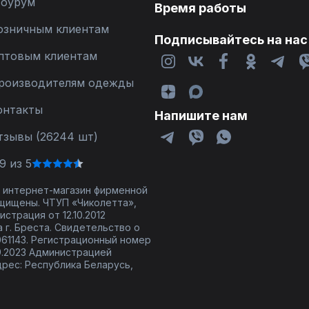
оурум
Время работы
озничным клиентам
Подписывайтесь на нас
птовым клиентам
роизводителям одежды
онтакты
Напишите нам
тзывы (26244 шт)
9 из 5
 - интернет-магазин фирменной
щищены. ЧТУП «Чиколетта»,
страция от 12.10.2012
 г. Бреста. Свидетельство о
61143. Регистрационный номер
9.2023 Администрацией
дрес: Республика Беларусь,