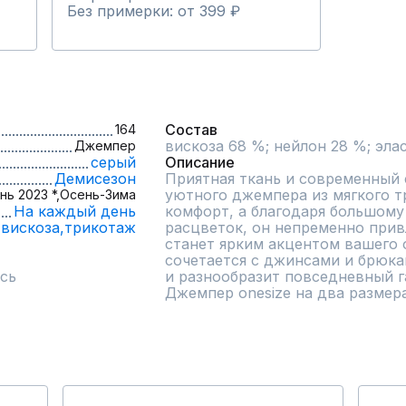
Без примерки: от 399 ₽
Состав
164
вискоза 68 %; нейлон 28 %; эла
Джемпер
серый
Описание
Демисезон
Приятная ткань и современный 
уютного джемпера из мягкого т
нь 2023 *,
Осень-Зима
На каждый день
комфорт, а благодаря большому
вискоза,
трикотаж
расцветок, он непременно привл
станет ярким акцентом вашего 
сочетается с джинсами и брюка
сь
и разнообразит повседневный г
Джемпер onesize на два размера