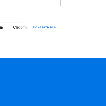
ль
Спортивные
Оверсайз
Трикотажные
Показать всё