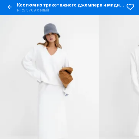
Костюм из трикотажного джемпера и миди-юбки
PiRS 5769 белый