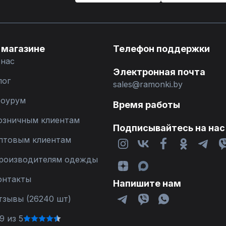
 магазине
Телефон поддержки
 нас
Электронная почта
лог
sales@ramonki.by
оурум
Время работы
озничным клиентам
Подписывайтесь на нас
птовым клиентам
роизводителям одежды
онтакты
Напишите нам
тзывы (26240 шт)
9 из 5