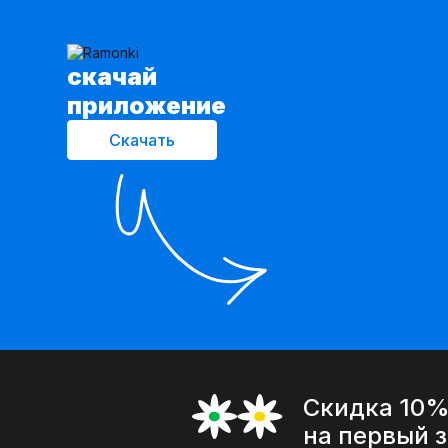
cкачай
приложение
Скачать
Скидка 10
на первый 