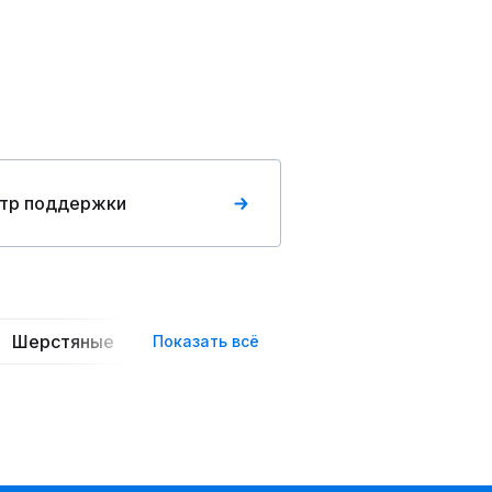
тр поддержки
Шерстяные
Джинсовые
Из экокожи
Ст
Показать всё