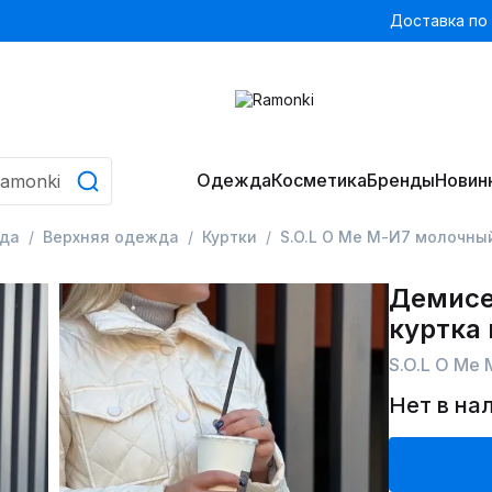
Доставка по
Одежда
Косметика
Бренды
Новин
да
Верхняя одежда
Куртки
S.O.L O Me М-И7 молочны
Демисе
куртка 
S.O.L O Me
Нет в на