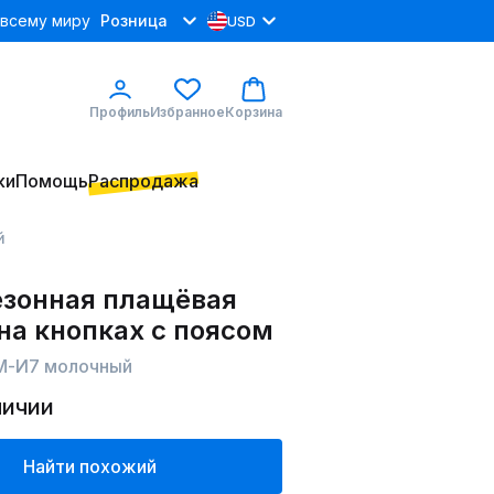
 всему миру
Розница
USD
Профиль
Избранное
Корзина
ки
Помощь
Распродажа
й
зонная плащёвая
на кнопках с поясом
 М-И7 молочный
личии
Найти похожий