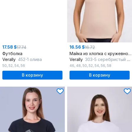
17.58 $
16.56 $
17.74
16.72
Футболка
Майка из хлопка с кружевной отделкой Круглогодичная
Verally
452-1 олива
Verally
303-5 серебристый пион
50
,
52
,
54
,
56
46
,
48
,
50
,
52
,
54
,
56
,
58
В корзину
В корзину