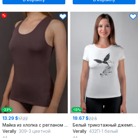
%
-23%
-13%
13.29 $
19.67 $
17.22
22.5
Майка из хлопка с регланом и коротким рукавом Круглогодичная
Белый трикотажный джемпер из хлопка с рукавом и эластичным полотном
Verally
309-3 цветной
Verally
432П-1 белый
44
44