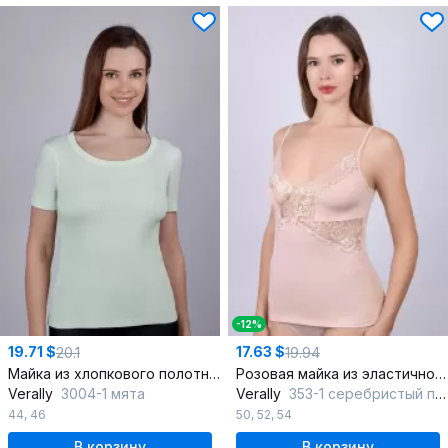
-12%
19.71 $
17.63 $
20.1
19.94
Майка из хлопкового полотна кашкорсе Круглогодичная
Розовая майка из эластичного хлопкового полотна
Verally
3004-1 мята
Verally
353-1 серебристый пион
44
,
46
50
,
52
,
54
В корзину
В корзину