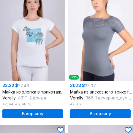
-13%
22.22 $
20.13 $
22.46
23.07
Майка из хлопка в трикотажном стиле, белая
Майка из вискозного трикотажа с кружевной отделкой
Verally
431П-2 фрида
Verally
366-1 вечерние_сумерки
42
,
44
,
46
,
48
,
50
42
,
46
В корзину
В корзину