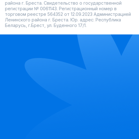
района г. Бреста. Свидетельство о государственной
регистрации № 0061143. Регистрационный номер в
торговом реестре 564352 от 12.09.2023 Администрацией
Ленинского района г. Бреста. Юр. адрес: Республика
Беларусь, г.Брест, ул. Буденного 17/1.