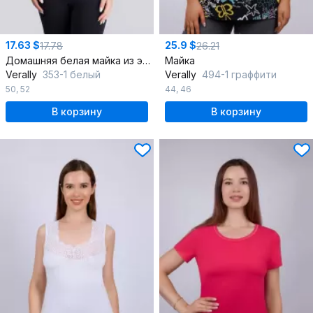
17.63 $
25.9 $
17.78
26.21
Домашняя белая майка из эластичного хлопка с кружевом
Майка
Verally
353-1 белый
Verally
494-1 граффити
50
,
52
44
,
46
В корзину
В корзину