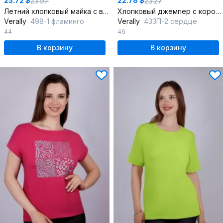
23.72 $
22.78 $
23.97
23.27
Летний хлопковый майка с вышивкой
Хлопковый джемпер с коротким рукавом и простым кроем
Verally
498-1 фламинго
Verally
433П-2 сердце
44
46
В корзину
В корзину