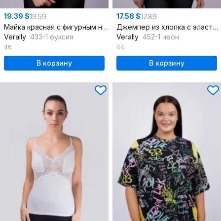
19.39 $
17.58 $
19.59
17.89
Майка красная с фигурным низом, летняя
Джемпер из хлопка с эластаном и рукавом со спущенным плечом
Verally
433-1 фуксия
Verally
452-1 неон
46
44
В корзину
В корзину