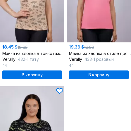
18.45 $
19.39 $
18.63
19.59
Майка из хлопка в трикотажном стиле, бежевый
Майка из хлопка в стиле прямого силуэта, розовая
Verally
432-1 тату
Verally
433-1 розовый
44
44
В корзину
В корзину