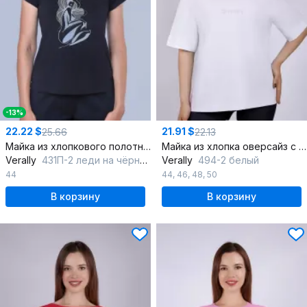
-13%
22.22 $
21.91 $
25.66
22.13
Майка из хлопкового полотна с рукавом реглан Круглогодичная
Майка из хлопка оверсайз с круглой горловиной
Verally
431П-2 леди на чёрном
Verally
494-2 белый
44
44
,
46
,
48
,
50
В корзину
В корзину