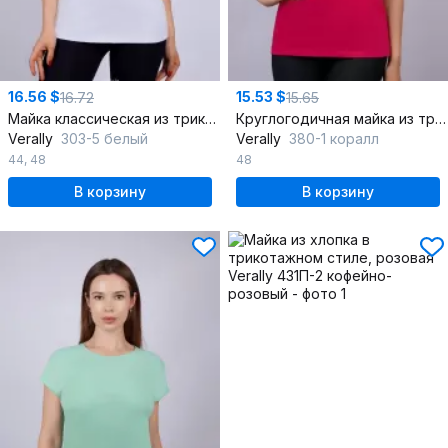
16.56 $
15.53 $
16.72
15.65
Майка классическая из трикотажа и хлопка
Круглогодичная майка из трикотажа и хлопка для повседневной носки
Verally
303-5 белый
Verally
380-1 коралл
44
,
48
48
В корзину
В корзину