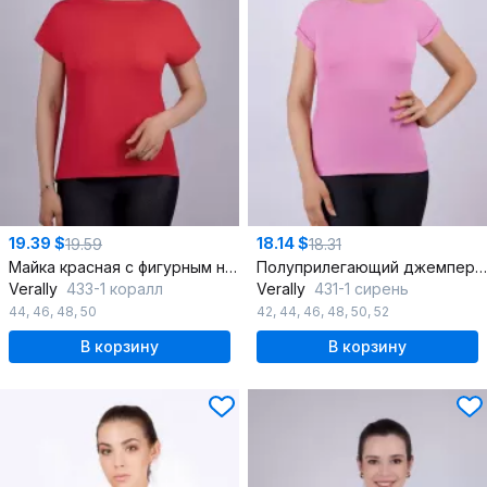
19.39 $
18.14 $
19.59
18.31
Майка красная с фигурным низом
Полуприлегающий джемпер из хлопка с регланом
Verally
433-1 коралл
Verally
431-1 сирень
44
,
46
,
48
,
50
42
,
44
,
46
,
48
,
50
,
52
В корзину
В корзину