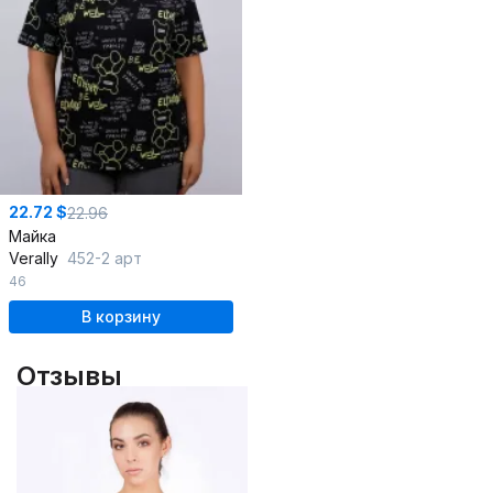
22.72 $
22.96
Майка
Verally
452-2 арт
46
В корзину
Отзывы