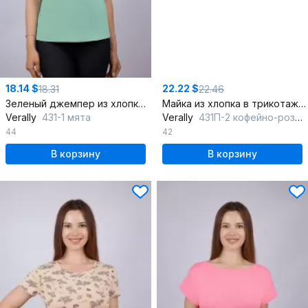
18.14 $
22.22 $
18.31
22.46
Зеленый джемпер из хлопкового трикотажа и реглан
Майка из хлопка в трикотажном стиле, розовая
Verally
431-1 мята
Verally
431П-2 кофейно-розовый
44
42
В корзину
В корзину