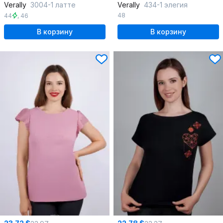
Verally
3004-1 латте
Verally
434-1 элегия
48
44
,
46
В корзину
В корзину