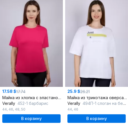
17.58 $
25.9 $
17.74
26.21
Майка из хлопка с эластаном, красная, прямой силуэт
Майка из трикотажа оверсайз с круглой горловиной
Verally
452-1 барбарис
Verally
494П-1 слоган на белом
44
,
46
,
48
,
50
44
,
46
В корзину
В корзину