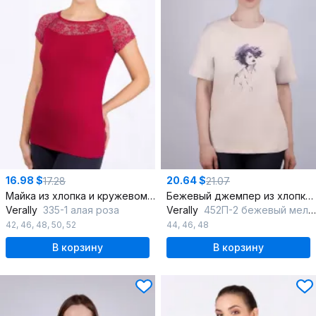
16.98 $
20.64 $
17.28
21.07
Майка из хлопка и кружевом короткий рукав Круглогодичная
Бежевый джемпер из хлопка с рукавом со спущенным плечом
Verally
335-1 алая роза
Verally
452П-2 бежевый меланж
42
,
46
,
48
,
50
,
52
44
,
46
,
48
В корзину
В корзину