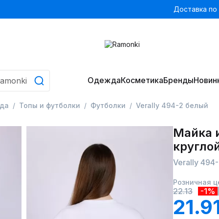
Доставка по
Одежда
Косметика
Бренды
Новин
да
Топы и футболки
Футболки
Verally 494-2 белый
Майка и
кругло
Verally 494
Розничная ц
22.13
-1%
21.9