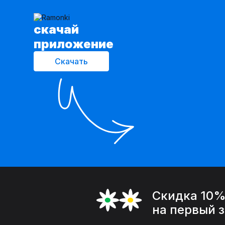
cкачай
приложение
Скачать
Скидка 10
на первый 