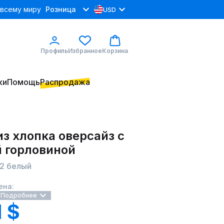
 всему миру
Розница
USD
Профиль
Избранное
Корзина
ки
Помощь
Распродажа
з хлопка оверсайз с
й горловиной
-2 белый
ена:
Подробнее
1 $