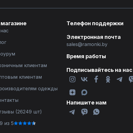
 магазине
Телефон поддержки
 нас
Электронная почта
лог
sales@ramonki.by
оурум
Время работы
озничным клиентам
Подписывайтесь на нас
птовым клиентам
роизводителям одежды
онтакты
Напишите нам
тзывы (26249 шт)
9 из 5