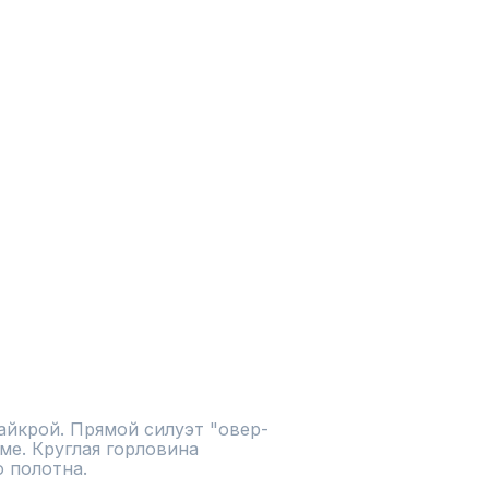
айкрой. Прямой силуэт "овер-
ме. Круглая горловина 
о полотна.