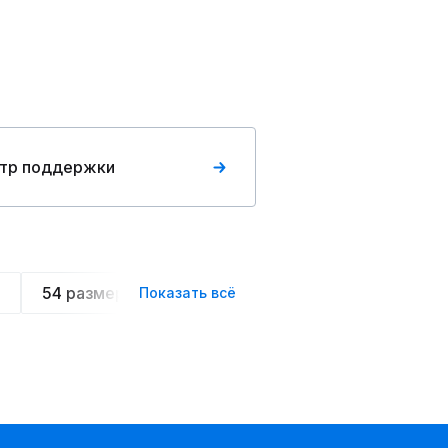
тр поддержки
54 размера
Летние
Спортивные
Ове
Показать всё