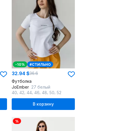
-10%
#СТИЛЬНО
32.94 $
36.6
Футболка
JoEmber
27 белый
,
,
,
,
,
,
40
42
44
46
48
50
52
В корзину
%