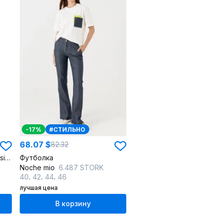
-17%
#СТИЛЬНО
68.07 $
82.32
Белый и серый блузон oversize с пайетками на тянущейся основе
Футболка
Noche mio
6.487 STORK
,
,
,
40
42
44
46
лучшая цена
В корзину