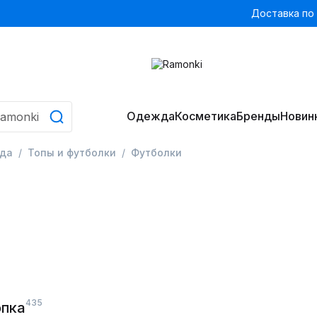
Доставка по
Одежда
Косметика
Бренды
Новин
да
Топы и футболки
Футболки
435
опка