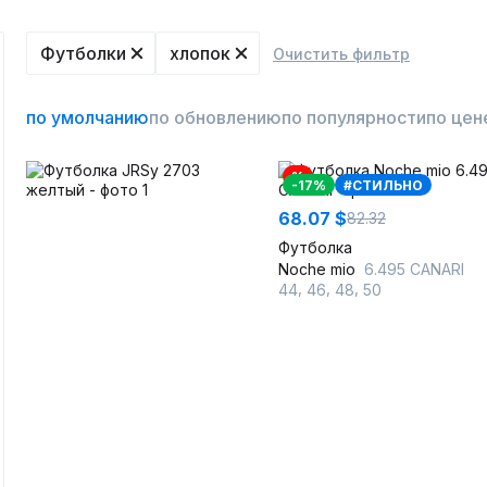
Футболки
хлопок
Очистить фильтр
по умолчанию
по обновлению
по популярности
по цен
%
-17%
#СТИЛЬНО
68.07 $
82.32
Футболка
Noche mio
6.495 CANARI
,
,
,
44
46
48
50