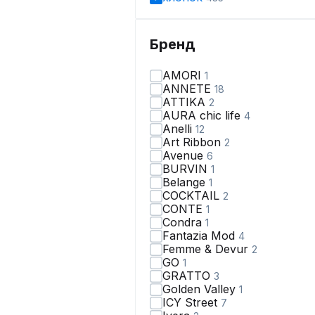
Бренд
AMORI
1
ANNETE
18
ATTIKA
2
AURA chic life
4
Anelli
12
Art Ribbon
2
Avenue
6
BURVIN
1
Belange
1
COCKTAIL
2
CONTE
1
Condra
1
Fantazia Mod
4
Femme & Devur
2
GO
1
GRATTO
3
Golden Valley
1
ICY Street
7