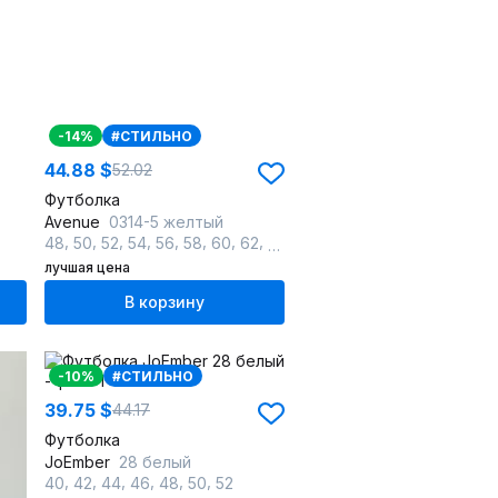
-14%
#СТИЛЬНО
44.88 $
52.02
Футболка
Avenue
0314-5 желтый
,
,
,
,
,
,
,
,
,
,
,
,
48
50
52
54
56
58
60
62
64
66
68
70
72
лучшая цена
В корзину
-10%
#СТИЛЬНО
39.75 $
44.17
Футболка
JoEmber
28 белый
,
,
,
,
,
,
40
42
44
46
48
50
52