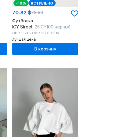
-10%
#СТИЛЬНО
70.82 $
78.69
Футболка
ICY Street
25ICY100 чёрный
,
one size
one size plus
лучшая цена
В корзину