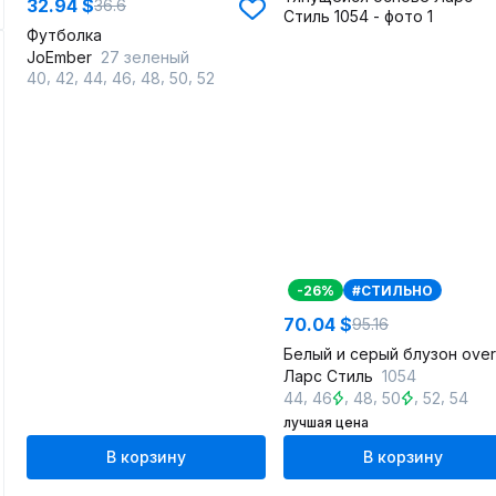
32.94 $
36.6
Футболка
JoEmber
27 зеленый
,
,
,
,
,
,
40
42
44
46
48
50
52
-26%
#СТИЛЬНО
70.04 $
95.16
Ларс Стиль
1054
,
,
,
,
,
44
46
48
50
52
54
лучшая цена
В корзину
В корзину