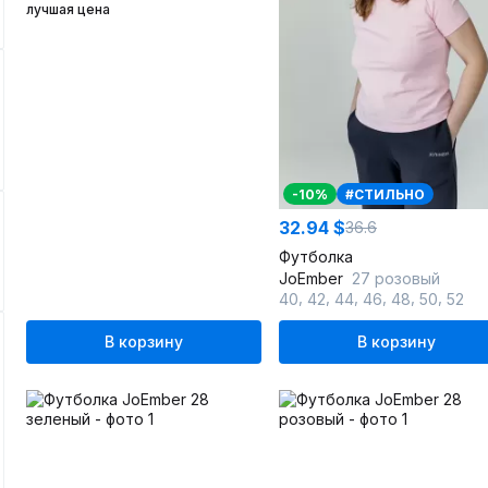
лучшая цена
-10%
#СТИЛЬНО
32.94 $
36.6
Футболка
JoEmber
27 розовый
,
,
,
,
,
,
40
42
44
46
48
50
52
В корзину
В корзину