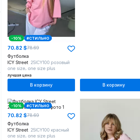
-10%
#СТИЛЬНО
70.82 $
78.69
Футболка
ICY Street
25ICY100 розовый
,
one size
one size plus
лучшая цена
В корзину
В корзину
-10%
#СТИЛЬНО
70.82 $
78.69
Футболка
ICY Street
25ICY100 красный
,
one size
one size plus