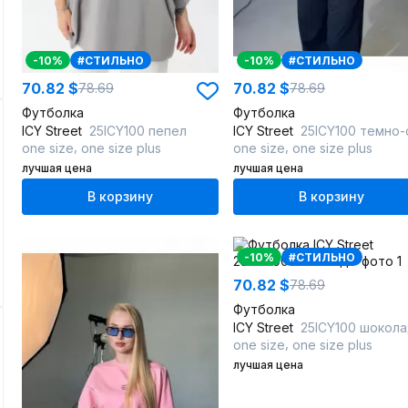
-10%
#СТИЛЬНО
-10%
#СТИЛЬНО
70.82 $
70.82 $
78.69
78.69
Футболка
Футболка
ICY Street
25ICY100 пепел
ICY Street
25ICY100 темно-син
,
,
one size
one size plus
one size
one size plus
лучшая цена
лучшая цена
В корзину
В корзину
-10%
#СТИЛЬНО
70.82 $
78.69
Футболка
ICY Street
25ICY100 шокол
,
one size
one size plus
лучшая цена