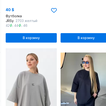
40 $
Футболка
JRSy
2703 желтый
,
,
42
44
46
В корзину
В корзину