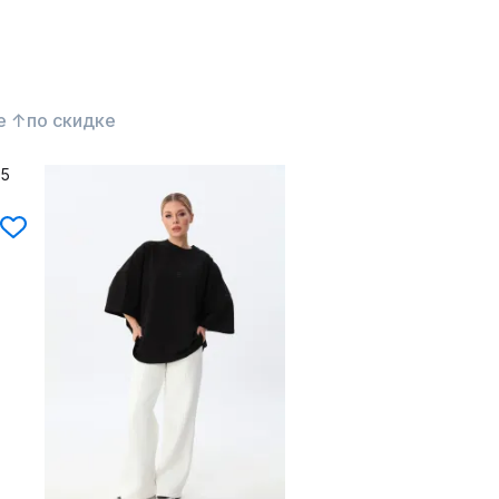
е ↑
по скидке