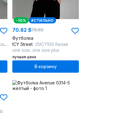
-10%
#СТИЛЬНО
70.82 $
78.69
Футболка
ий
ICY Street
25ICY100 белая
,
one size
one size plus
лучшая цена
В корзину
ад