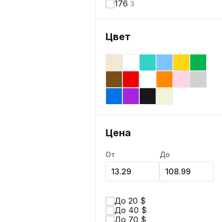
176
3
Цвет
Цена
От
До
До 20 $
До 40 $
До 70 $