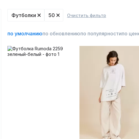
Футболки
50
Очистить фильтр
по умолчанию
по обновлению
по популярности
по цен