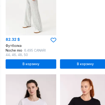
82.32 $
Футболка
Noche mio
6.495 CANARI
,
,
,
44
46
48
50
В корзину
В корзину