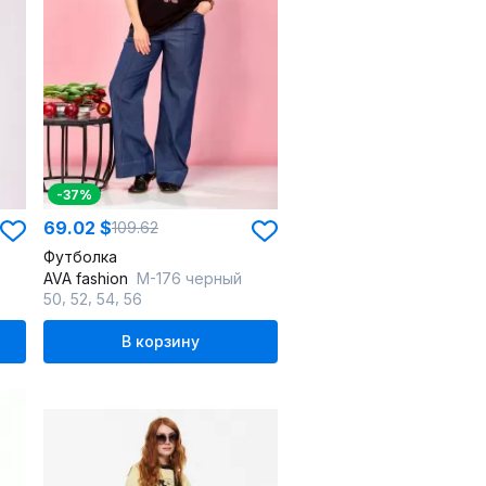
-37%
69.02 $
109.62
Футболка
AVA fashion
М-176 черный
,
,
,
50
52
54
56
В корзину