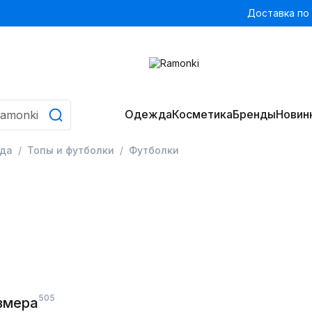
Доставка по
Одежда
Косметика
Бренды
Новин
да
Топы и футболки
Футболки
505
змера