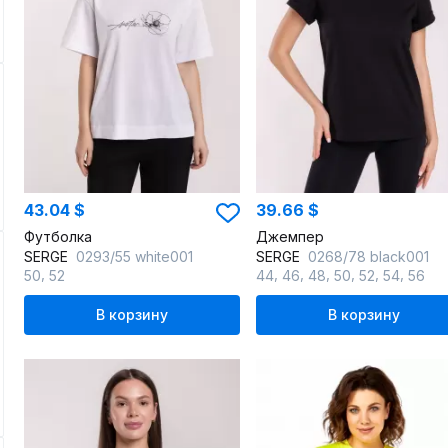
43.04 $
39.66 $
Футболка
Джемпер
SERGE
0293/55 white001
SERGE
0268/78 black001
,
,
,
,
,
,
,
50
52
44
46
48
50
52
54
56
В корзину
В корзину