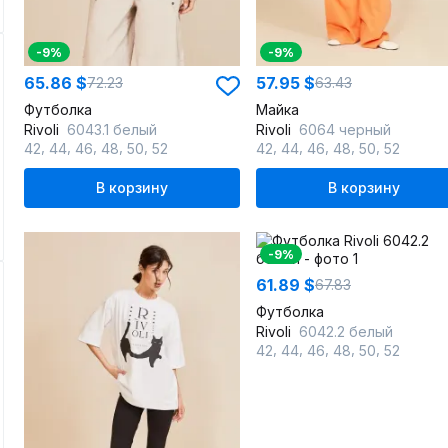
-9%
-9%
65.86 $
57.95 $
72.23
63.43
Футболка
Майка
Rivoli
6043.1 белый
Rivoli
6064 черный
,
,
,
,
,
,
,
,
,
,
42
44
46
48
50
52
42
44
46
48
50
52
В корзину
В корзину
-9%
61.89 $
67.83
Футболка
Rivoli
6042.2 белый
,
,
,
,
,
42
44
46
48
50
52