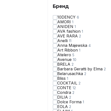
Бренд
10DENCY
6
AMORI
1
ANIDEN
1
AVA fashion
1
AVE RARA
2
Anelli
11
Anna Majewska
4
Art Ribbon
1
Atelero
5
Avenue
10
BRELA
2
Barbara Geratti by Elma
2
Belarusachka
2
Bliss
1
COCKTAIL
2
CONTE
12
Condra
2
DILIA
2
Dolce Forma
1
EOLA
2