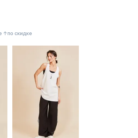
е ↑
по скидке