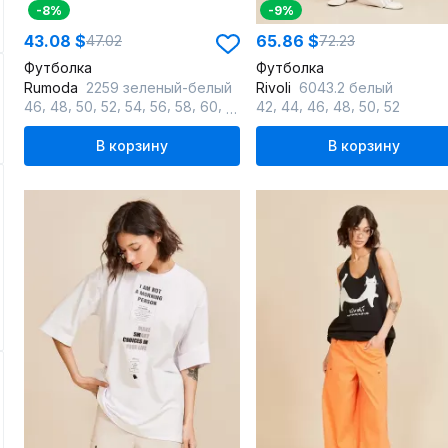
-8%
-9%
43.08 $
65.86 $
47.02
72.23
Футболка
Футболка
Rumoda
2259 зеленый-белый
Rivoli
6043.2 белый
,
,
,
,
,
,
,
,
,
,
,
,
,
46
48
50
52
54
56
58
60
62
42
44
46
48
50
52
В корзину
В корзину