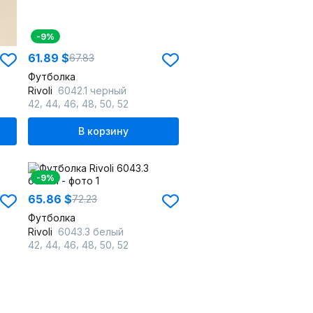
-9%
61.89 $
67.83
Футболка
Rivoli
6042.1 черный
,
,
,
,
,
42
44
46
48
50
52
В корзину
-9%
65.86 $
72.23
Футболка
Rivoli
6043.3 белый
,
,
,
,
,
42
44
46
48
50
52