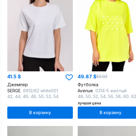
41.5 $
49.87 $
52.02
Джемпер
Футболка
SERGE
6912/62 white001
Avenue
0314-5 желтый
,
,
,
,
,
,
,
,
,
,
,
,
,
42
44
46
48
50
52
54
48
50
52
54
56
58
60
6
лучшая цена
В корзину
В корзину