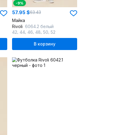
-9%
57.95 $
63.43
Майка
Rivoli
6064.2 белый
,
,
,
,
,
42
44
46
48
50
52
В корзину