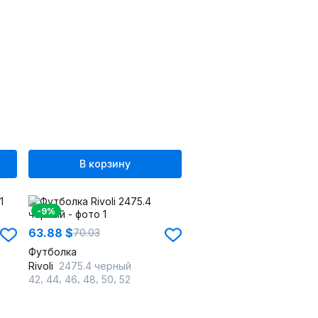
В корзину
-9%
63.88 $
70.03
Футболка
Rivoli
2475.4 черный
,
,
,
,
,
42
44
46
48
50
52