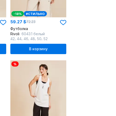
-18%
#СТИЛЬНО
59.27 $
72.23
Футболка
Rivoli
6043.1 белый
,
,
,
,
,
42
44
46
48
50
52
В корзину
%