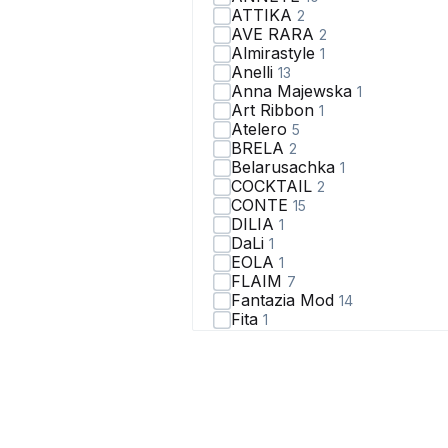
ATTIKA
2
AVE RARA
2
Almirastyle
1
Anelli
13
Anna Majewska
1
Art Ribbon
1
Atelero
5
BRELA
2
Belarusachka
1
COCKTAIL
2
CONTE
15
DILIA
1
DaLi
1
EOLA
1
FLAIM
7
Fantazia Mod
14
Fita
1
GO
1
Golden Valley
1
JRSy
1
JoEmber
6
Jolie
1
KOKOdea
4