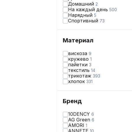
Домашний
2
На каждый день
500
Нарядный
5
Спортивный
73
Материал
вискоза
9
кружево
1
пайетки
3
текстиль
14
трикотаж
393
хлопок
331
Бренд
10DENCY
6
AG Green
6
AMORI
1
ANNETE
10