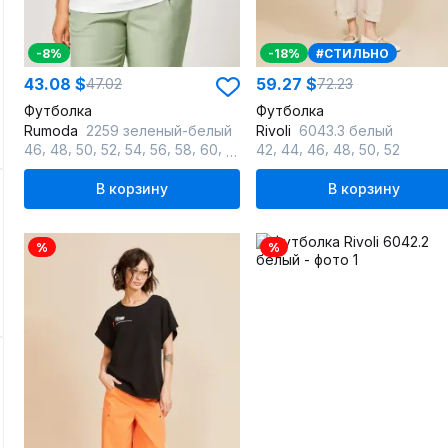
-8%
-18%
#СТИЛЬНО
43.08 $
59.27 $
47.02
72.23
Футболка
Футболка
Rumoda
2259 зеленый-белый
Rivoli
6043.3 белый
,
,
,
,
,
,
,
,
,
,
,
,
,
46
48
50
52
54
56
58
60
62
42
44
46
48
50
52
В корзину
В корзину
%
%