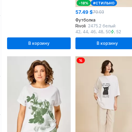
-18%
#СТИЛЬНО
57.49 $
70.03
Футболка
Rivoli
2475.2 белый
,
,
,
,
,
42
44
46
48
50
52
В корзину
В корзину
%