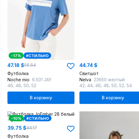
-17%
#СТИЛЬНО
47.18 $
44.74 $
56.84
Футболка
Свитшот
Noche mio
6.501 JAY
Nelva
23650 желтый
,
,
,
,
,
,
,
,
,
46
48
50
52
42
44
46
48
50
52
54
В корзину
В корзину
-10%
#СТИЛЬНО
39.75 $
44.17
Футболка