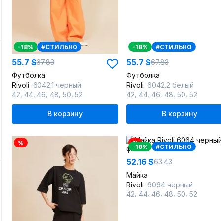
-18%
#СТИЛЬНО
-18%
#СТИЛЬНО
55.7 $
55.7 $
67.83
67.83
Футболка
Футболка
Rivoli
6042.1 черный
Rivoli
6042.2 белый
,
,
,
,
,
,
,
,
,
,
42
44
46
48
50
52
42
44
46
48
50
52
В корзину
В корзину
%
%
-18%
#СТИЛЬНО
52.16 $
63.43
Майка
Rivoli
6064 черный
,
,
,
,
,
42
44
46
48
50
52