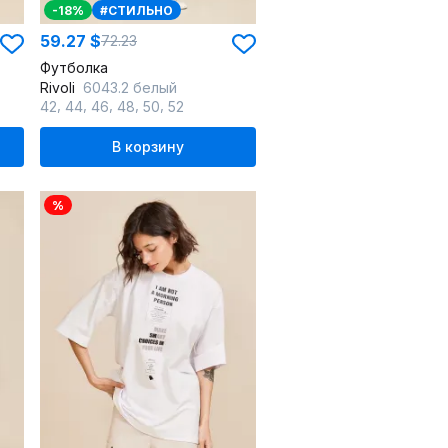
-18%
#СТИЛЬНО
59.27 $
72.23
Футболка
Rivoli
6043.2 белый
,
,
,
,
,
42
44
46
48
50
52
В корзину
%