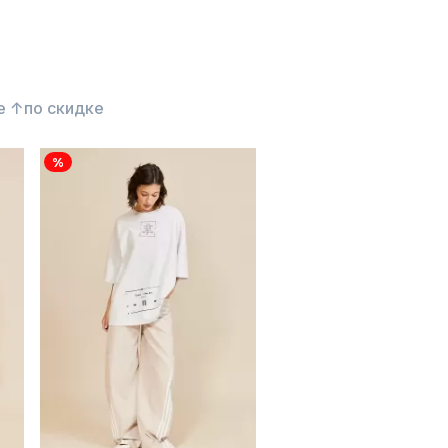
е ↑
по скидке
%