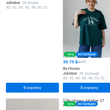
JoEmber
28 белый
,
,
,
,
,
,
40
42
44
46
48
50
52
-10%
#СТИЛЬНО
39.75 $
44.17
Футболка
JoEmber
28 зеленый
,
,
,
,
,
,
40
42
44
46
48
50
52
В корзину
В корзину
-10%
#СТИЛЬНО