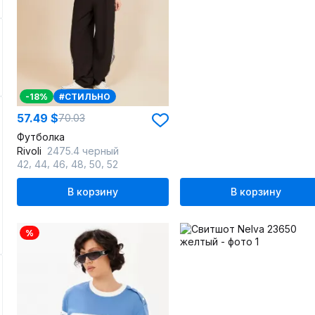
-18%
#СТИЛЬНО
57.49 $
70.03
Футболка
Rivoli
2475.4 черный
,
,
,
,
,
42
44
46
48
50
52
В корзину
В корзину
%