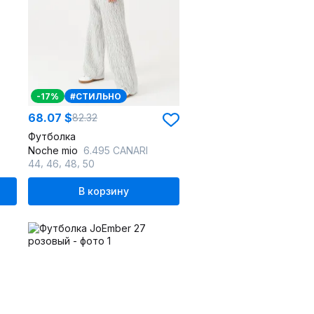
-17%
#СТИЛЬНО
68.07 $
82.32
Футболка
Noche mio
6.495 CANARI
,
,
,
44
46
48
50
В корзину