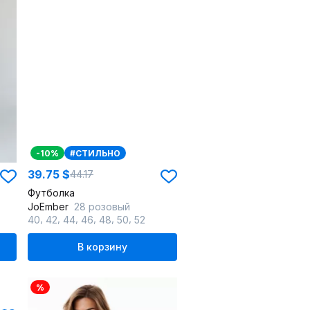
-10%
#СТИЛЬНО
39.75 $
44.17
Футболка
JoEmber
28 розовый
,
,
,
,
,
,
40
42
44
46
48
50
52
В корзину
%