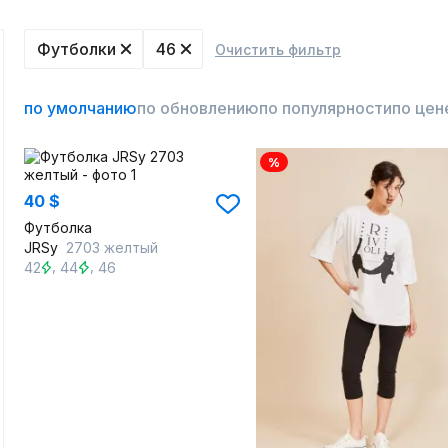
Футболки
46
Очистить фильтр
по умолчанию
по обновлению
по популярности
по цен
%
40 $
Футболка
JRSy
2703 желтый
,
,
42
44
46