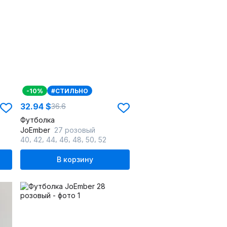
-10%
#СТИЛЬНО
32.94 $
36.6
Футболка
JoEmber
27 розовый
,
,
,
,
,
,
40
42
44
46
48
50
52
В корзину