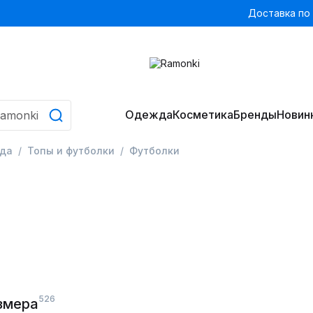
Доставка по
Одежда
Косметика
Бренды
Новин
да
Топы и футболки
Футболки
526
змера