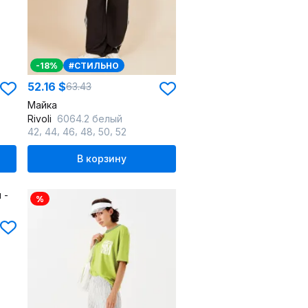
-18%
#СТИЛЬНО
52.16 $
63.43
Майка
Rivoli
6064.2 белый
,
,
,
,
,
42
44
46
48
50
52
В корзину
%