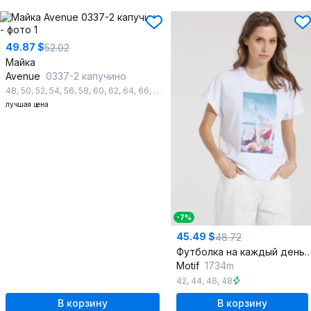
49.87 $
52.02
Майка
Avenue
0337-2 капучино
48
,
50
,
52
,
54
,
56
,
58
,
60
,
62
,
64
,
66
,
68
,
70
,
72
лучшая цена
-7%
45.49 $
48.72
Футболка на каждый день из хлопка и трикота
Motif
1734m
42
,
44
,
46
,
48
В корзину
В корзину