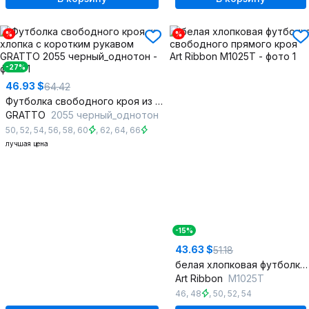
%
%
-27%
46.93 $
64.42
Футболка свободного кроя из хлопка с коротким рукавом
GRATTO
2055 черный_однотон
50
,
52
,
54
,
56
,
58
,
60
,
62
,
64
,
66
лучшая цена
-15%
43.63 $
51.18
белая хлопковая футболка свободного прямого кроя
Art Ribbon
M1025T
46
,
48
,
50
,
52
,
54