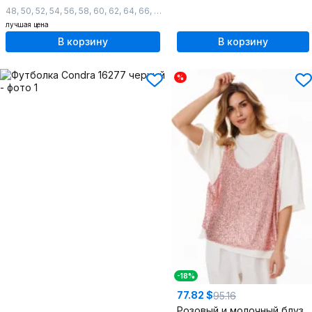
48
,
50
,
52
,
54
,
56
,
58
,
60
,
62
,
64
,
66
,
68
,
70
,
72
лучшая цена
В корзину
В корзину
%
-18%
77.82 $
95.16
Розовый и молочный блузон металлик oversize из мерцающего трикотажа