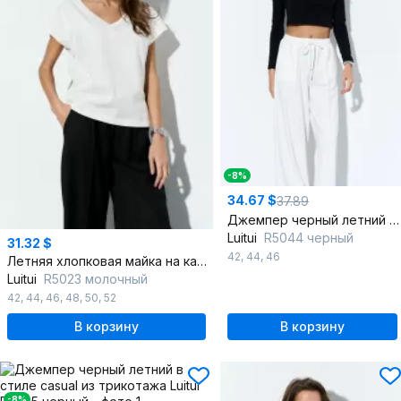
-8%
34.67 $
37.89
Джемпер черный летний с круглым вырезом в стиле casual
Luitui
R5044 черный
31.32 $
42
,
44
,
46
Летняя хлопковая майка на каждый день в белом цвете
Luitui
R5023 молочный
42
,
44
,
46
,
48
,
50
,
52
В корзину
В корзину
-8%