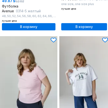
49.87 $
52.02
one size
,
one size plus
Футболка
лучшая цена
Avenue
0314-5 желтый
48
,
50
,
52
,
54
,
56
,
58
,
60
,
62
,
64
,
66
,
68
,
70
,
72
лучшая цена
В корзину
В корзину