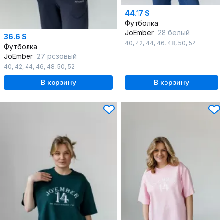
44.17 $
Футболка
JoEmber
28 белый
36.6 $
40
,
42
,
44
,
46
,
48
,
50
,
52
Футболка
JoEmber
27 розовый
40
,
42
,
44
,
46
,
48
,
50
,
52
В корзину
В корзину