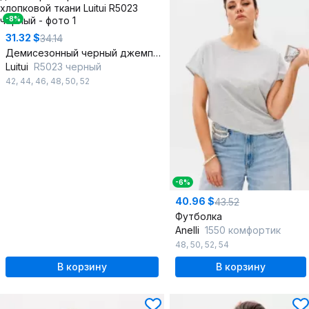
-8%
31.32 $
34.14
Демисезонный черный джемпер из трикотажной хлопковой ткани
Luitui
R5023 черный
42
,
44
,
46
,
48
,
50
,
52
-6%
40.96 $
43.52
Футболка
Anelli
1550 комфортик
48
,
50
,
52
,
54
В корзину
В корзину