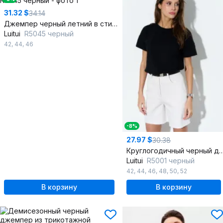
31.32 $
34.14
Джемпер черный летний в стиле casual из трикотажа
Luitui
R5045 черный
42
,
44
,
46
-8%
27.97 $
30.38
Круглогодичный черный джемпер из три
Luitui
R5001 черный
42
,
44
,
46
,
48
,
50
,
52
В корзину
В корзину