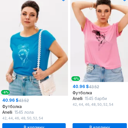
-6%
40.96 $
43.52
Футболка
-6%
Anelli
1545 барби
40.96 $
43.52
42
,
44
,
46
,
48
,
50
,
52
,
54
Футболка
Anelli
1545 лола
42
,
44
,
46
,
48
,
50
,
52
,
54
В корзину
В корзину