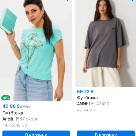
59.22 $
Футболка
-6%
ANNETE
A2430
40.96 $
43.52
42
,
44
,
46
Футболка
Anelli
1547 укроп
44
,
46
,
48
,
50
В корзину
В корзину