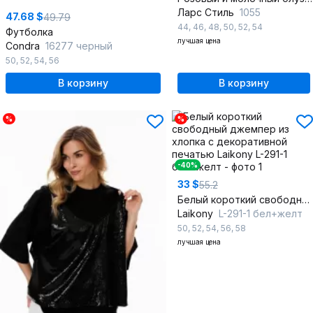
Ларс Стиль
1055
47.68 $
49.79
44
,
46
,
48
,
50
,
52
,
54
Футболка
лучшая цена
Condra
16277 черный
50
,
52
,
54
,
56
В корзину
В корзину
%
%
-40%
33 $
55.2
Белый короткий свободный джемпер из хлопка с декоративной печатью
Laikony
L-291-1 бел+желт
50
,
52
,
54
,
56
,
58
лучшая цена