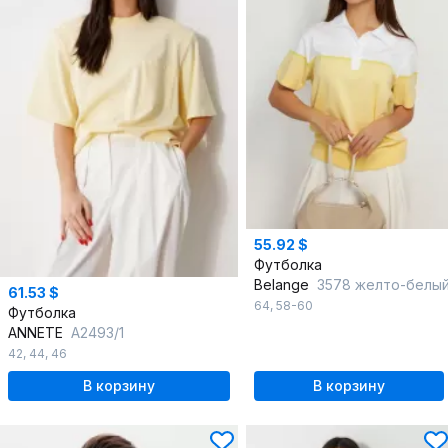
55.92 $
Футболка
Belange
3578 желто-белы
61.53 $
64
,
58-60
Футболка
ANNETE
A2493/1
42
,
44
,
46
В корзину
В корзину