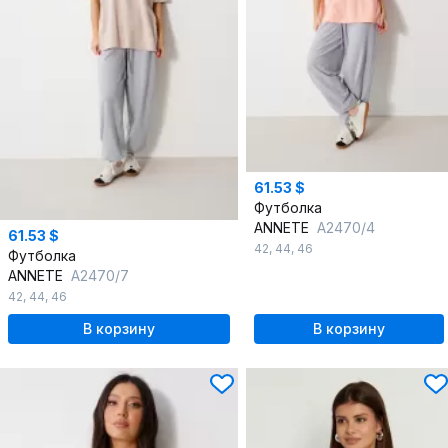
61.53 $
Футболка
ANNETE
A2470/4
61.53 $
42
,
44
,
46
Футболка
ANNETE
A2470/7
42
,
44
,
46
В корзину
В корзину