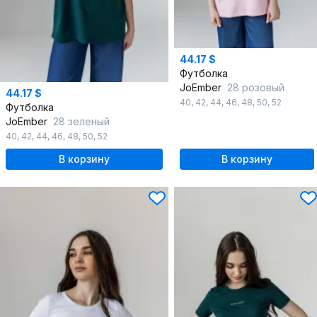
44.17 $
Футболка
JoEmber
28 розовый
44.17 $
40
,
42
,
44
,
46
,
48
,
50
,
52
Футболка
JoEmber
28 зеленый
40
,
42
,
44
,
46
,
48
,
50
,
52
В корзину
В корзину