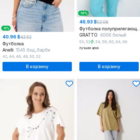
-10%
46.93 $
52.08
Футболка полуприлегающего кроя с глубоким V-образ
-6%
GRATTO
4006 белый
40.96 $
43.52
50
,
52
,
54
,
58
,
60
,
64
,
66
Футболка
лучшая цена
Anelli
1545 бэд_барби
42
,
44
,
46
,
48
,
50
,
52
В корзину
В корзину