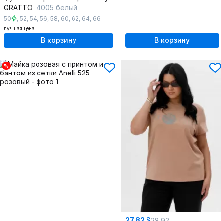
GRATTO
4005 белый
50
,
52
,
54
,
56
,
58
,
60
,
62
,
64
,
66
лучшая цена
В корзину
В корзину
%
27.82 $
28.92