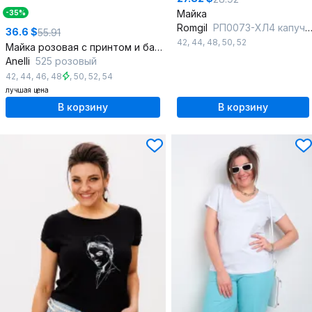
Майка
-35%
Romgil
РП0073-ХЛ4 капучино
36.6 $
55.91
42
,
44
,
48
,
50
,
52
Майка розовая с принтом и бантом из сетки
Anelli
525 розовый
42
,
44
,
46
,
48
,
50
,
52
,
54
лучшая цена
В корзину
В корзину