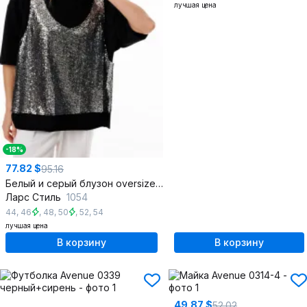
лучшая цена
-18%
77.82 $
95.16
Белый и серый блузон oversize с пайетками на тянущейся основе
Ларс Стиль
1054
44
,
46
,
48
,
50
,
52
,
54
лучшая цена
В корзину
В корзину
49.87 $
52.02