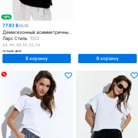
-18%
77.82 $
95.16
Демисезонный асимметричный блузон oversize с пайетками
Ларс Стиль
1053
44
,
46
,
48
,
50
,
52
,
54
лучшая цена
В корзину
В корзину
%