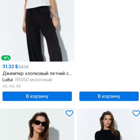
-8%
31.32 $
34.14
Джемпер хлопковый летний свободного силуэта
Luitui
R5050 молочный
42
,
44
,
46
В корзину
В корзину