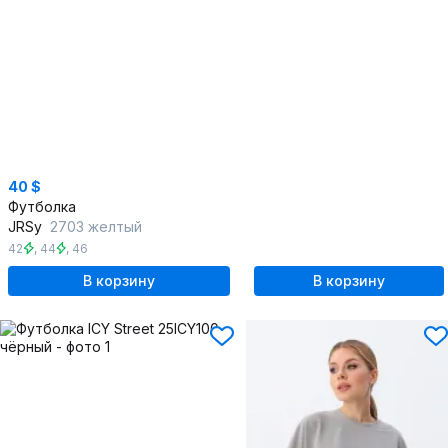
40 $
Футболка
JRSy
2703 желтый
42
,
44
,
46
В корзину
В корзину