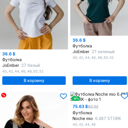
36.6 $
Футболка
JoEmber
27 зеленый
36.6 $
40
,
42
,
44
,
46
,
48
,
50
,
52
Футболка
JoEmber
27 белый
40
,
42
,
44
,
46
,
48
,
50
,
52
В корзину
В корзину
%
-8%
75.63 $
82.32
Футболка
Noche mio
6.487 STORK
40
,
42
,
44
,
46