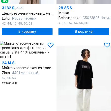
-8%
31.32 $
28.85 $
34.14
Майка
Демисезонный черный джемпер из трикотажной хлопковой ткани
Belarusachka
С5023826 батик
Luitui
R5023 черный
48
,
50
,
52
,
54
,
56
,
58
42
,
44
,
46
,
48
,
50
,
52
В корзину
В корзину
24.14 $
Майка классическая из трикотажа для фитнеса и casual
Zlata
4401 молочный
52
,
54
,
56
лучшая цена