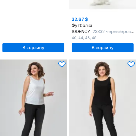
32.67 $
Футболка
10DENCY
23332 черный/розовый
40
,
44
,
46
,
48
В корзину
В корзину