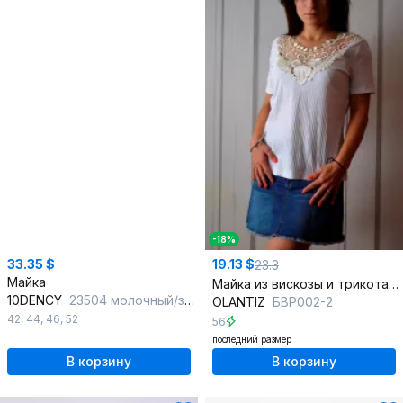
-18%
33.35 $
19.13 $
23.3
Майка
Майка из вискозы и трикотажа круглый год
10DENCY
23504 молочный/зеленый
OLANTIZ
БВР002-2
42
,
44
,
46
,
52
56
последний размер
В корзину
В корзину