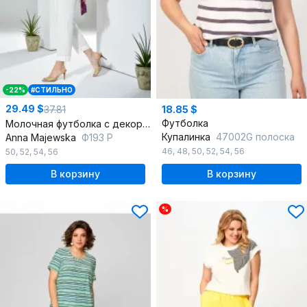
-22%
#СТИЛЬНО
29.49 $
37.81
18.85 $
Футболка
Молочная футболка с декоративной вышивкой из вискозы и трикотажа
Купалинка
47002G полоска
Anna Majewska
Ф193 P
46
,
48
,
50
,
52
,
54
,
56
50
,
52
,
54
,
56
В корзину
В корзину
%