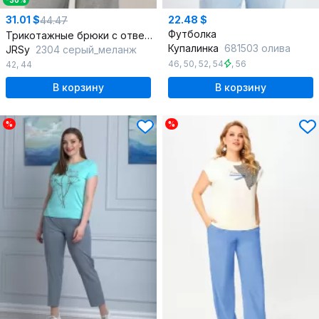
-30%
31.01 $
22.48 $
44.47
Футболка
Трикотажные брюки с отверстиями на плече в стиле спорт-шик
Купалинка
681503 олива
JRSy
2304 серый_меланж
46
,
50
,
52
,
54
,
56
42
,
44
В корзину
В корзину
%
%