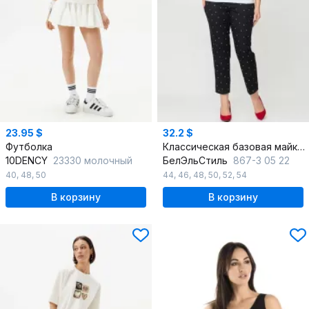
23.95 $
32.2 $
Футболка
Классическая базовая майка из хлопка и трикотажа
10DENCY
23330 молочный
БелЭльСтиль
867-3 05 22
40
,
48
,
50
44
,
46
,
48
,
50
,
52
,
54
В корзину
В корзину