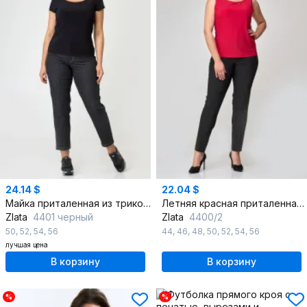
24.14 $
22.04 $
Майка приталенная из трикотажа для бега и casual
Летняя красная приталенная майка из текстиля с круглым вырезом
Zlata
4401 черный
Zlata
4400/2
50
,
52
,
54
,
56
44
,
46
,
48
,
50
,
52
,
54
,
56
лучшая цена
В корзину
В корзину
%
%