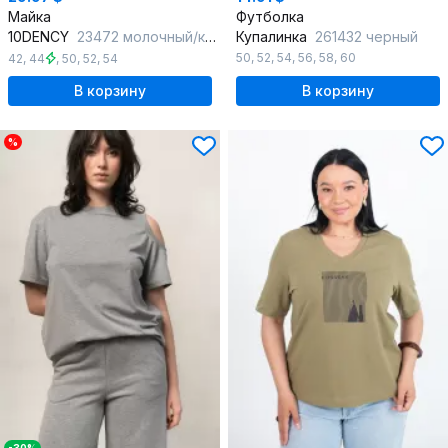
Майка
Футболка
10DENCY
23472 молочный/красный
Купалинка
261432 черный
50
,
52
,
54
,
56
,
58
,
60
42
,
44
,
50
,
52
,
54
В корзину
В корзину
%