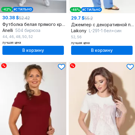
-42%
#СТИЛЬНО
-46%
#СТИЛЬНО
30.38 $
52.42
29.7 $
55.2
Футболка белая прямого кроя с принтом
Джемпер с декоративной печатью для повседневных образов
Anelli
504 бирюза
Laikony
L-291-1 бел+син
44
,
46
,
48
,
50
,
52
52
,
56
лучшая цена
лучшая цена
В корзину
В корзину
%
%