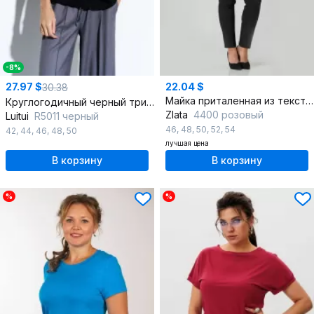
-8%
27.97 $
22.04 $
30.38
Майка приталенная из текстиля для фитнеса и повседневной
Круглогодичный черный трикотажный джемпер из хлопка
Zlata
4400 розовый
Luitui
R5011 черный
46
,
48
,
50
,
52
,
54
42
,
44
,
46
,
48
,
50
лучшая цена
В корзину
В корзину
%
%