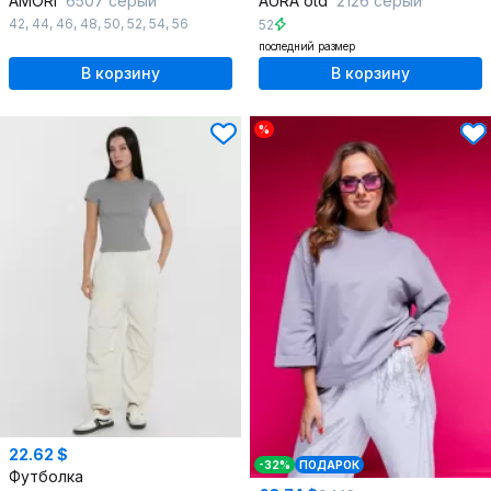
AMORI
6507 серый
AURA otd
2126 серый
42
,
44
,
46
,
48
,
50
,
52
,
54
,
56
52
последний размер
В корзину
В корзину
%
22.62 $
-32%
ПОДАРОК
Футболка