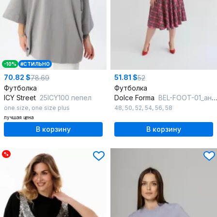
-10%
#СТИЛЬНО
70.82 $
51.81 $
78.69
52
Футболка
Футболка
ICY Street
25ICY100 пепел
Dolce Forma
BEL-FOOT-01_антрацитовый
one size
,
one size plus
48
,
50
,
52
,
54
,
56
,
58
лучшая цена
В корзину
В корзину
%