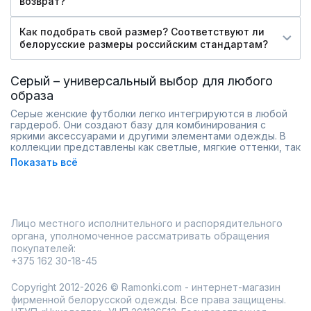
возврат?
Как подобрать свой размер? Соответствуют ли
белорусские размеры российским стандартам?
Серый – универсальный выбор для любого
образа
Серые женские футболки легко интегрируются в любой
гардероб. Они создают базу для комбинирования с
яркими аксессуарами и другими элементами одежды. В
коллекции представлены как светлые, мягкие оттенки, так
и глубокий графит, что делает их актуальными и для
Показать всё
повседневной носки, и для непринужденных выходов.
Модели выполнены из натуральных тканей, которые
сохраняют форму после стирки и приятны к телу. Есть
варианты с коротким и длинным рукавом, с классическим
кроем и свободным силуэтом. Такой ассортимент
Лицо местного исполнительного и распорядительного
позволяет подобрать подходящий фасон для любой
фигуры и стиля, при этом сохраняется комфорт и
органа, уполномоченное рассматривать обращения
практичность.
покупателей:
+375 162 30-18-45
Разные оттенки серого
Комфортные ткани и продуманная посадка
Варианты с коротким и длинным рукавом
Copyright 2012-2026 © Ramonki.com - интернет-магазин
Подходят для ежедневной носки и работы
фирменной белорусской одежды. Все права защищены.