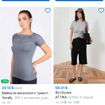
-13%
20.13 $
58.01 $
23.07
Футболка
Майка из вискозного трикотажа с кружевной отделкой
ATTIKA
А3592-2 серый
Verally
366-1 вечерние_сумерки
42
,
44
,
46
,
48
42
,
46