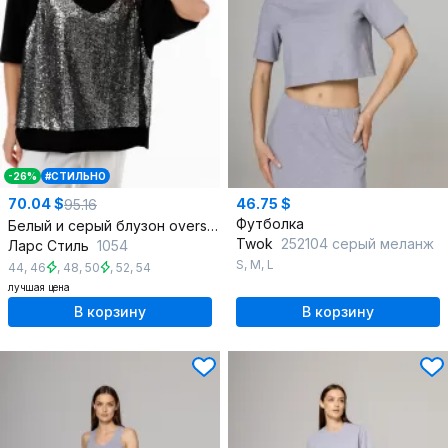
-26%
#СТИЛЬНО
70.04 $
46.75 $
95.16
Футболка
Белый и серый блузон oversize с пайетками на тянущейся основе
Twok
252104 серый меланж
Ларс Стиль
1054
S
,
M
,
L
44
,
46
,
48
,
50
,
52
,
54
лучшая цена
В корзину
В корзину