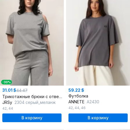
-30%
31.01 $
59.22 $
44.47
Футболка
Трикотажные брюки с отверстиями на плече в стиле спорт-шик
ANNETE
A2430
JRSy
2304 серый_меланж
42
,
44
,
46
42
,
44
В корзину
В корзину