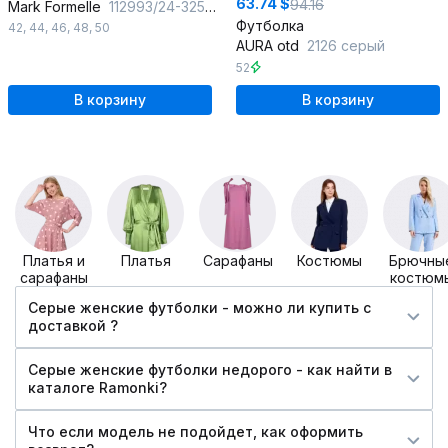
63.74 $
94.16
Mark Formelle
112993/24-32572Ц-1 серый
Футболка
42
,
44
,
46
,
48
,
50
AURA otd
2126 серый
52
В корзину
В корзину
Платья и
Платья
Сарафаны
Костюмы
Брючны
сарафаны
костюм
Серые женские футболки - можно ли купить c
доставкой ?
Серые женские футболки недорого - как найти в
каталоге Ramonki?
Что если модель не подойдет, как оформить