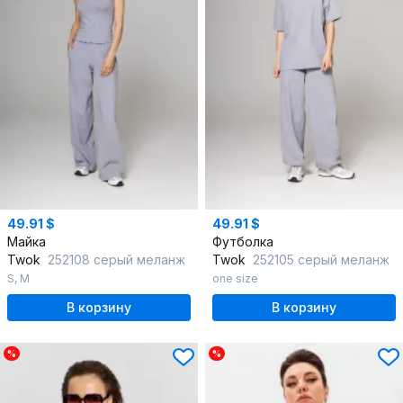
49.91 $
49.91 $
Майка
Футболка
Twok
252108 серый меланж
Twok
252105 серый меланж
S
,
M
one size
В корзину
В корзину
%
%