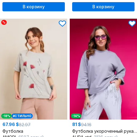
В корзину
В корзину
%
-18%
#СТИЛЬНО
-14%
67.96 $
81 $
82.97
94.16
Футболка
Футболка укороченный рукав серая из трикотажа и хлопка