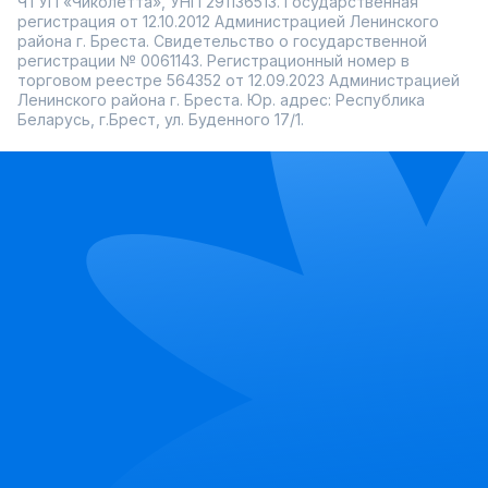
ЧТУП «Чиколетта», УНП 291136513. Государственная
Заказы обрабатываются быстро, есть возможность
примерки перед покупкой. Ramonki предлагает не только
регистрация от 12.10.2012 Администрацией Ленинского
розничные, но и оптовые варианты. Скидки и акции
района г. Бреста. Свидетельство о государственной
делают покупки выгодными, а мобильное приложение
регистрации № 0061143. Регистрационный номер в
позволяет отслеживать новинки и оформлять заказ
торговом реестре 564352 от 12.09.2023 Администрацией
буквально за несколько секунд.
Ленинского района г. Бреста. Юр. адрес: Республика
Беларусь, г.Брест, ул. Буденного 17/1.