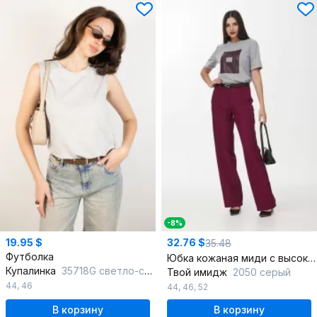
-8%
19.95 $
32.76 $
35.48
Футболка
Юбка кожаная миди с высоким поясом
Купалинка
35718G светло-серый_меленж
Твой имидж
2050 серый
44
,
46
44
,
46
,
52
В корзину
В корзину