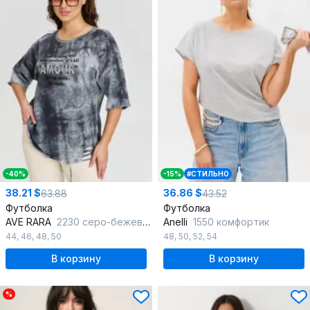
-40%
-15%
#СТИЛЬНО
38.21 $
36.86 $
63.88
43.52
Футболка
Футболка
AVE RARA
2230 серо-бежевый
Anelli
1550 комфортик
44
,
46
,
48
,
50
48
,
50
,
52
,
54
В корзину
В корзину
%