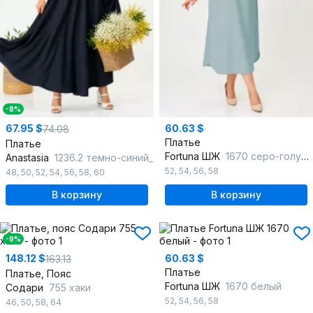
-8%
67.95 $
60.63 $
74.08
Платье
Платье
Fortuna ШЖ
1670 серо-голубой
Anastasia
1236.2 темно-синий_
52
,
54
,
56
,
58
48
,
50
,
52
,
54
,
56
,
58
,
60
В корзину
В корзину
-9%
148.12 $
60.63 $
163.13
Платье
Платье, Пояс
Fortuna ШЖ
1670 белый
Содари
755 хаки
52
,
54
,
56
,
58
46
,
50
,
58
,
64