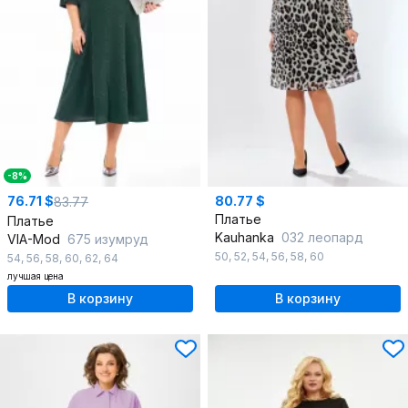
-8%
76.71 $
80.77 $
83.77
Платье
Платье
Kauhanka
032 леопард
VIA-Mod
675 изумруд
50
,
52
,
54
,
56
,
58
,
60
54
,
56
,
58
,
60
,
62
,
64
лучшая цена
В корзину
В корзину