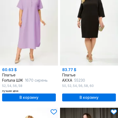
60.63 $
83.77 $
Платье
Платье
Fortuna ШЖ
1670 сирень
AXXA
55230
52
,
54
,
56
,
58
50
,
52
,
54
,
56
,
58
,
60
лучшая цена
В корзину
В корзину