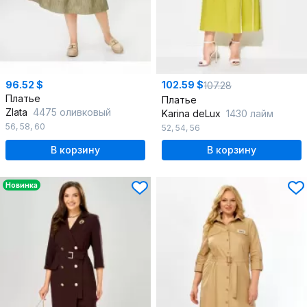
96.52 $
102.59 $
107.28
Платье
Платье
Zlata
4475 оливковый
Karina deLux
1430 лайм
56
,
58
,
60
52
,
54
,
56
В корзину
В корзину
Новинка