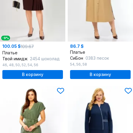
-9%
100.05 $
86.7 $
109.67
Платье
Платье
СиБон
0383 песок
Твой имидж
2454 шоколад
54
,
56
,
58
46
,
48
,
50
,
52
,
54
,
56
В корзину
В корзину