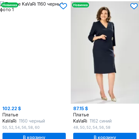
Новинка
Новинка
102.22 $
87.15 $
Платье
Платье
KaVaRi
1160 черный
KaVaRi
1162 синий
50
,
52
,
54
,
56
,
58
,
60
48
,
50
,
52
,
54
,
56
,
58
В корзину
В корзину