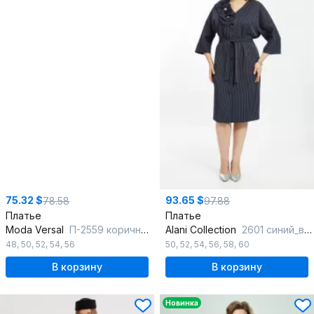
75.32 $
93.65 $
78.58
97.88
Платье
Платье
Moda Versal
П-2559 коричневый
Alani Collection
2601 синий_в_полоску
48
,
50
,
52
,
54
,
56
50
,
52
,
54
,
56
,
58
,
60
В корзину
В корзину
Новинка