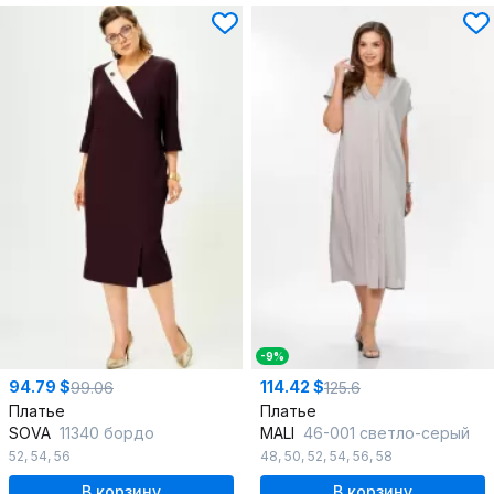
-9%
94.79 $
114.42 $
99.06
125.6
Платье
Платье
SOVA
11340 бордо
MALI
46-001 светло-серый
52
,
54
,
56
48
,
50
,
52
,
54
,
56
,
58
В корзину
В корзину