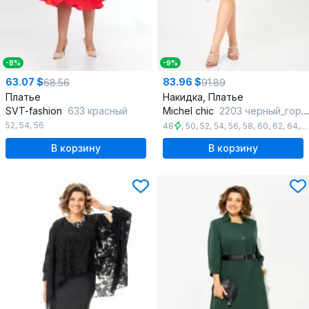
-8%
-9%
63.07 $
83.96 $
68.56
91.89
Платье
Накидка, Платье
SVT-fashion
633 красный
Michel chic
2203 черный_горох
52
,
54
,
56
48
,
50
,
52
,
54
,
56
,
58
,
60
,
62
,
64
,
6
В корзину
В корзину