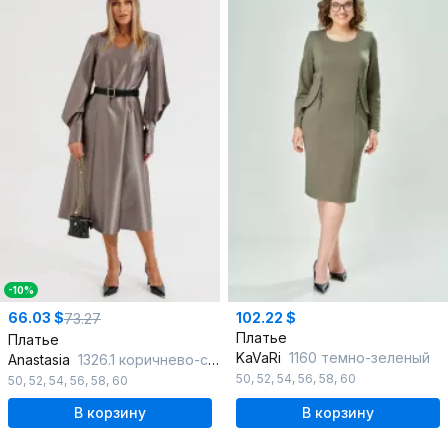
-10%
66.03 $
102.22 $
73.27
Платье
Платье
KaVaRi
1160 темно-зеленый
Anastasia
1326.1 коричнево-серый
50
,
52
,
54
,
56
,
58
,
60
50
,
52
,
54
,
56
,
58
,
60
В корзину
В корзину