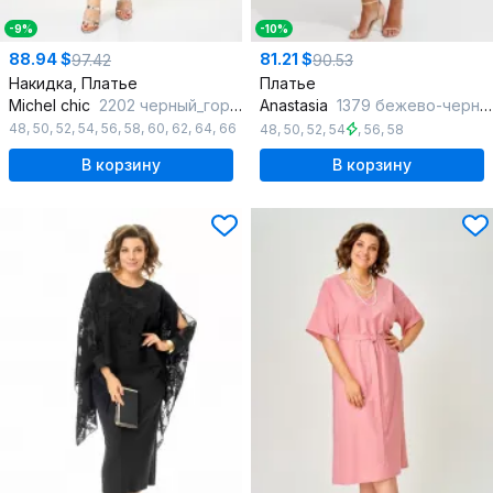
-9%
-10%
88.94 $
81.21 $
97.42
90.53
Накидка, Платье
Платье
Michel chic
2202 черный_горох
Anastasia
1379 бежево-черный
48
,
50
,
52
,
54
,
56
,
58
,
60
,
62
,
64
,
66
48
,
50
,
52
,
54
,
56
,
58
В корзину
В корзину