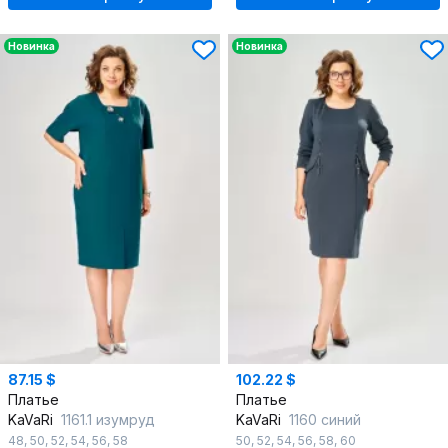
Новинка
Новинка
87.15 $
102.22 $
Платье
Платье
KaVaRi
1161.1 изумруд
KaVaRi
1160 синий
48
,
50
,
52
,
54
,
56
,
58
50
,
52
,
54
,
56
,
58
,
60