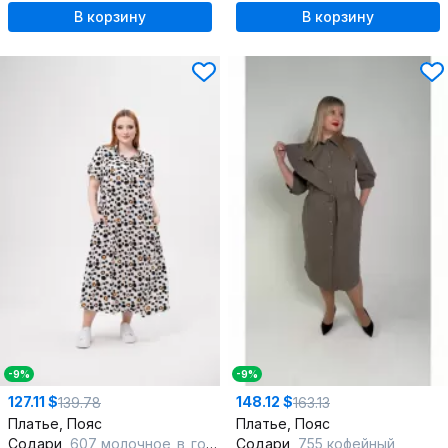
В корзину
В корзину
-9%
-9%
127.11 $
148.12 $
139.78
163.13
Платье, Пояс
Платье, Пояс
Содари
607 молочное_в_горошек
Содари
755 кофейный