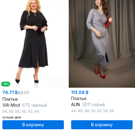
-8%
76.71 $
113.09 $
83.77
Платье
Платье
ALIN
3011 серый
VIA-Mod
675 черный
44
,
46
,
48
,
50
,
52
,
54
,
56
54
,
56
,
58
,
60
,
62
,
64
лучшая цена
В корзину
В корзину