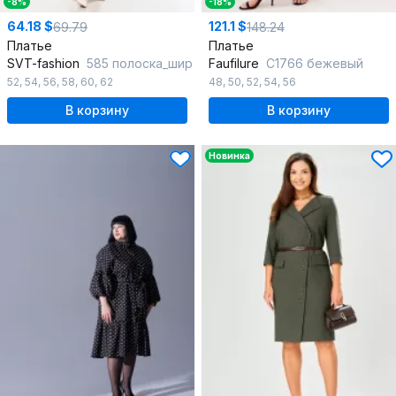
-8%
-18%
64.18 $
121.1 $
69.79
148.24
Платье
Платье
SVT-fashion
585 полоска_шир
Faufilure
C1766 бежевый
52
,
54
,
56
,
58
,
60
,
62
48
,
50
,
52
,
54
,
56
В корзину
В корзину
Новинка