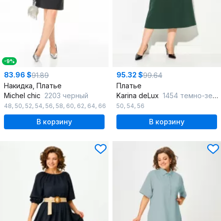
-9%
83.96 $
95.32 $
91.89
99.64
Накидка, Платье
Платье
Michel chic
2203 черный
Karina deLux
1454 темно-зеленый
48
,
50
,
52
,
54
,
56
,
58
,
60
,
62
,
64
,
66
50
,
54
,
56
В корзину
В корзину