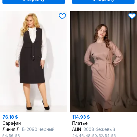
76.18 $
114.93 $
Сарафан
Платье
Линия Л
Б-2090 черный
ALIN
3008 бежевый
54
,
56
,
58
44
,
46
,
48
,
50
,
52
,
54
,
56