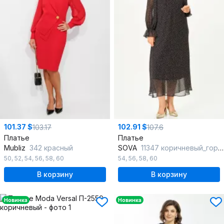
101.37 $
102.91 $
103.17
107.6
Платье
Платье
Mubliz
342 красный
SOVA
11347 коричневый_горох
50
,
52
,
54
,
56
,
58
,
60
54
,
56
,
58
,
60
В корзину
В корзину
Новинка
Новинка