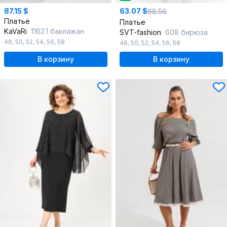
87.15 $
63.07 $
68.56
Платье
Платье
KaVaRi
1162.1 баклажан
SVT-fashion
608 бирюза
48
,
50
,
52
,
54
,
56
,
58
48
,
50
,
52
,
54
,
56
,
58
В корзину
В корзину