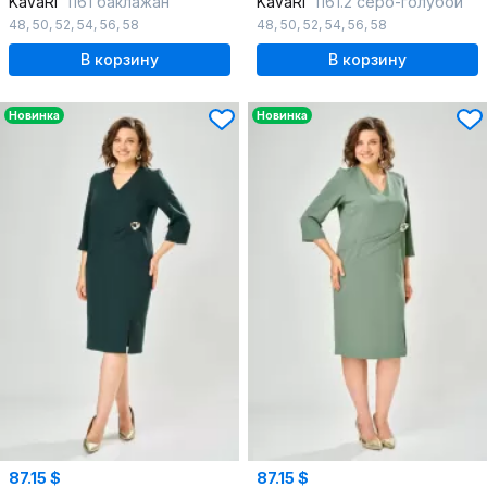
KaVaRi
1161 баклажан
KaVaRi
1161.2 серо-голубой
48
,
50
,
52
,
54
,
56
,
58
48
,
50
,
52
,
54
,
56
,
58
В корзину
В корзину
Новинка
Новинка
87.15 $
87.15 $