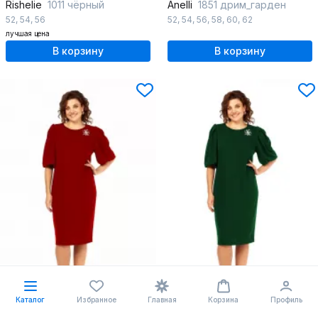
Rishelie
1011 чёрный
Anelli
1851 дрим_гарден
52
,
54
,
56
52
,
54
,
56
,
58
,
60
,
62
лучшая цена
В корзину
В корзину
Каталог
Избранное
Главная
Корзина
Профиль
-14%
-14%