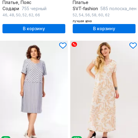
Платье, Пояс
Платье
Содари
755 черный
SVT-fashion
585 полоска_лен
46
,
48
,
50
,
52
,
62
,
66
52
,
54
,
56
,
58
,
60
,
62
лучшая цена
В корзину
В корзину
%