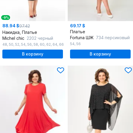
-9%
88.94 $
69.17 $
97.42
Платье
Накидка, Платье
Fortuna ШЖ
734 персиковый
Michel chic
2202 черный
54
,
56
48
,
50
,
52
,
54
,
56
,
58
,
60
,
62
,
64
,
66
В корзину
В корзину