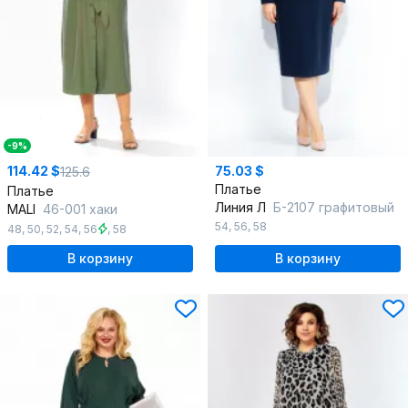
-9%
114.42 $
75.03 $
125.6
Платье
Платье
Линия Л
Б-2107 графитовый
MALI
46-001 хаки
54
,
56
,
58
48
,
50
,
52
,
54
,
56
,
58
В корзину
В корзину