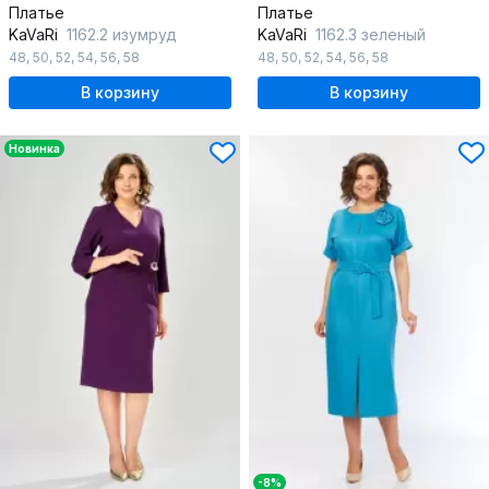
Платье
Платье
KaVaRi
1162.2 изумруд
KaVaRi
1162.3 зеленый
48
,
50
,
52
,
54
,
56
,
58
48
,
50
,
52
,
54
,
56
,
58
В корзину
В корзину
Новинка
-8%