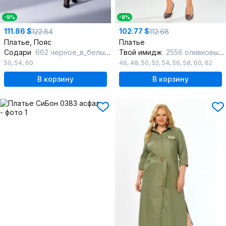
-9%
-9%
111.86 $
102.77 $
122.84
112.68
Платье, Пояс
Платье
Содари
662 черное_в_белый_горошек
Твой имидж
2556 оливковый_в_клетку
50
,
54
,
60
46
,
48
,
50
,
52
,
54
,
56
,
58
,
60
,
62
В корзину
В корзину