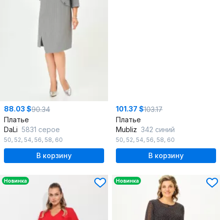
88.03 $
101.37 $
90.34
103.17
Платье
Платье
DaLi
5831 серое
Mubliz
342 синий
50
,
52
,
54
,
56
,
58
,
60
50
,
52
,
54
,
56
,
58
,
60
В корзину
В корзину
Новинка
Новинка