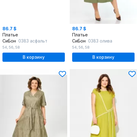
86.7 $
86.7 $
Платье
Платье
СиБон
0383 асфальт
СиБон
0383 олива
54
,
56
,
58
54
,
56
,
58
В корзину
В корзину