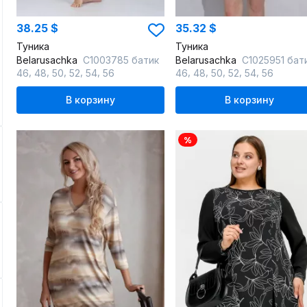
38.25 $
35.32 $
Туника
Туника
Belarusachka
С1003785 батик
Belarusachka
С1025951 бат
,
,
,
,
,
,
,
,
,
,
46
48
50
52
54
56
46
48
50
52
54
56
В корзину
В корзину
%