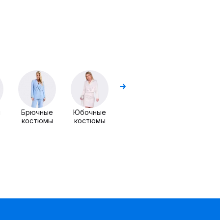
Комплекты
Комплекты
с блузой
ы
Брючные
Юбочные
костюмы
костюмы