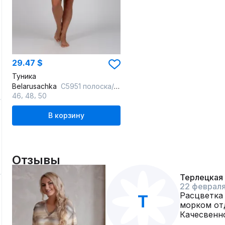
29.47 $
Туника
Belarusachka
С5951 полоска/дюна
,
,
46
48
50
В корзину
Отзывы
Терлецкая
22 феврал
Расцветка
Т
морком от
Качесвенно