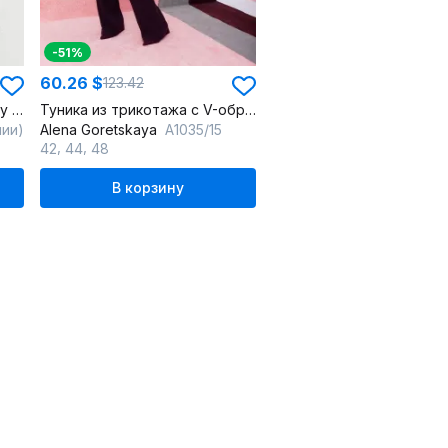
-51%
60.26 $
123.42
Туника расширенного к низу силуэта с разрезом и рельефами
Туника из трикотажа с V-образным вырезом и разрезами
лии)
Alena Goretskaya
A1035/15
,
,
42
44
48
В корзину