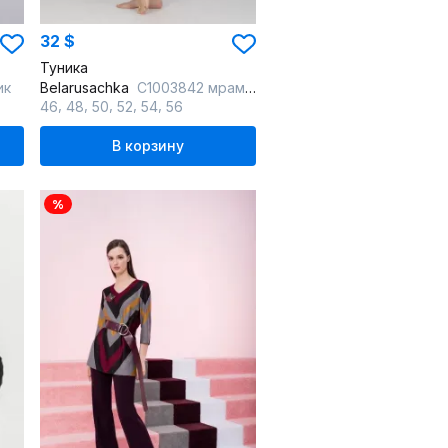
32 $
Туника
ик
Belarusachka
С1003842 мрамор
,
,
,
,
,
46
48
50
52
54
56
В корзину
%