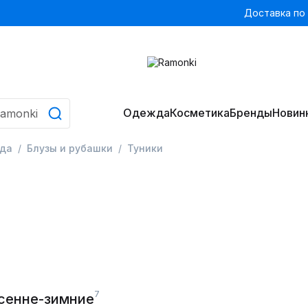
Доставка по
Одежда
Косметика
Бренды
Новин
да
Блузы и рубашки
Туники
7
Осенне-зимние