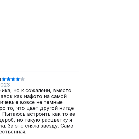
а
2023
ика, но к сожалени, вместо
авок как нафото на самой
ричевые вовсе не темные
ро то, что цвет другой нигде
. Пытаюсь встроить как то ее
дероб, но такую расцветку я
ла. За это сняла звезду. Сама
ественная.