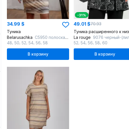
-31%
34.99 $
49.01 $
70.93
Туника
Belarusachka
С5950 полоска/дюна
La rouge
9076 черный-(ли
,
,
,
,
,
,
,
,
,
48
50
52
54
56
58
52
54
56
58
60
В корзину
В корзину