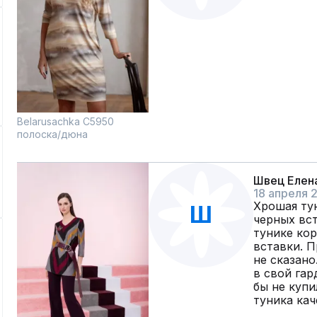
Belarusachka С5950
полоска/дюна
Швец Елен
18 апреля 
Хрошая тун
Ш
черных вст
тунике ко
вставки. П
не сказано
в свой гар
бы не купи
туника кач