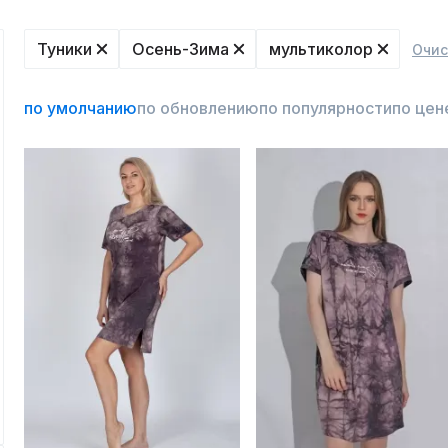
Туники
Осень-Зима
мультиколор
Очис
по умолчанию
по обновлению
по популярности
по цен