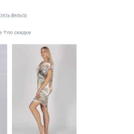
тить фильтр
е ↑
по скидке