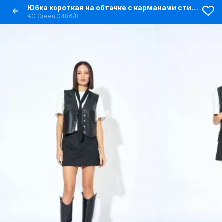
Юбка короткая на обтачке с карманами стиль на каждый день
AG Green G486/8