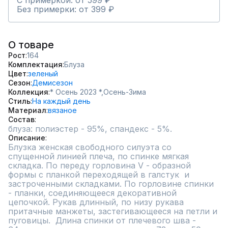
С примеркой: от 599 ₽
Без примерки: от 399 ₽
О товаре
Рост
164
Комплектация
Блуза
Цвет
зеленый
Сезон
Демисезон
Коллекция
* Осень 2023 *,
Осень-Зима
Стиль
На каждый день
Материал
вязаное
Состав
блуза: полиэстер - 95%, спандекс - 5%.
Описание
Блузка женская свободного силуэта со 
спущенной линией плеча, по спинке мягкая 
складка. По переду горловина V - образной 
формы с планкой переходящей в галстук  и 
застроченными складками. По горловине спинки  
- планки, соединяющееся декоративной 
цепочкой. Рукав длинный, по низу рукава 
притачные манжеты, застегивающееся на петли и 
пуговицы.  Длина спинки от плечевого шва - 