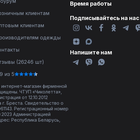
оурум
Время работы
озничным клиентам
Подписывайтесь на нас
птовым клиентам
роизводителям одежды
онтакты
Напишите нам
тзывы (26246 шт)
9 из 5
 - интернет-магазин фирменной
щищены. ЧТУП «Чиколетта»,
страция от 12.10.2012
 г. Бреста. Свидетельство о
61143. Регистрационный номер
9.2023 Администрацией
дрес: Республика Беларусь,