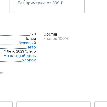
Без примерки: от 399 ₽
Состав
170
хлопок 100%
Блуза
бежевый
Лето
* Лето 2023 *,
Лето
На каждый день
хлопок
сь