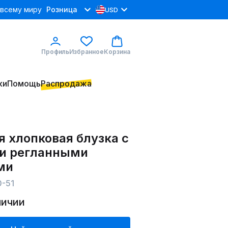
 всему миру
Розница
USD
Профиль
Избранное
Корзина
ки
Помощь
Распродажа
 хлопковая блузка с
и регланными
ми
0-51
личии