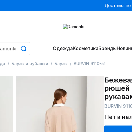
Доставка по
Одежда
Косметика
Бренды
Новин
да
Блузы и рубашки
Блузы
BURVIN 9110-51
Бежевая
рюшей 
рукава
BURVIN 911
Нет в на