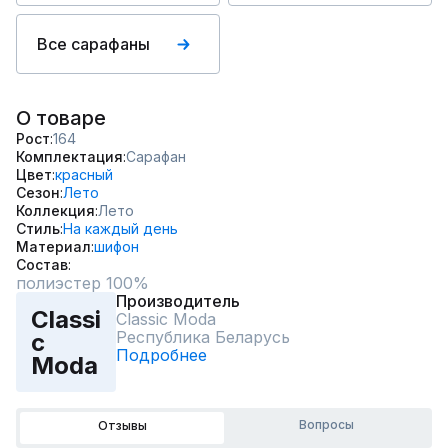
Все сарафаны
О товаре
Рост
164
Комплектация
Сарафан
Цвет
красный
Сезон
Лето
Коллекция
Лето
Стиль
На каждый день
Материал
шифон
Состав
полиэстер 100%
Производитель
Classi
Classic Moda
Республика Беларусь
c
Подробнее
Moda
Вопросы
Отзывы