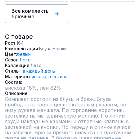
Все комплекты
брючные
О товаре
Рост
164
Комплектация
Блуза,
Брюки
Цвет
белый
Сезон
Лето
Коллекция
Лето
Стиль
На каждый день
Материал
вискоза,
текстиль
Состав
вискоза 18%, лен 82%
Описание
Комплект состоит из блузы и брюк. Блуза 
свободного кроя с цельнокроеным рукавом, по 
низу рукава манжета. По горловине воротник, 
застежка на металлическую молнию. По линии 
груди накладные карманы и отлетные клапаны с 
застежкой на кнопки. По переду и спинке кулиса 
на завязки. Брюки прямого силуэта на притачном 
поясе на резинке. В боковых швах прорезные 