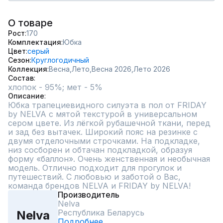
О товаре
Рост
170
Комплектация
Юбка
Цвет
серый
Сезон
Круглогодичный
Коллекция
Весна,
Лето,
Весна 2026,
Лето 2026
Состав
хлопок - 95%; мет - 5%
Описание
Юбка трапециевидного силуэта в пол от FRIDAY 
by NELVA с мятой текстурой в универсальном 
сером цвете. Из лёгкой рубашечной ткани, перед 
и зад без вытачек. Широкий пояс на резинке с 
двумя отделочными строчками. На подкладке, 
низ сосборен и обтачан подкладкой, образуя 
форму «баллон». Очень женственная и необычная 
модель. Отлично подходит для прогулок и 
путешествий. С любовью и заботой о Вас, 
команда брендов NELVA и FRIDAY by NELVA!
Производитель
Nelva
Республика Беларусь
Nelva
Подробнее