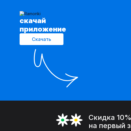
cкачай
приложение
Скачать
Скидка 10
на первый 