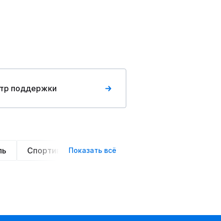
тр поддержки
ль
Спортивные
Оверсайз
Трикотажные
Показать всё