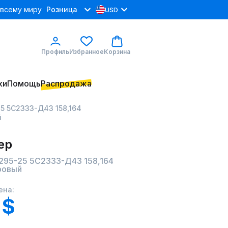
 всему миру
Розница
USD
Профиль
Избранное
Корзина
ки
Помощь
Распродажа
5 5С2333-Д43 158,164
й
ер
295-25 5С2333-Д43 158,164
ровый
ена:
 $