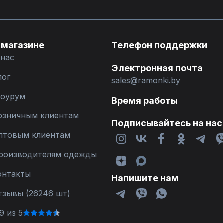
 магазине
Телефон поддержки
 нас
Электронная почта
лог
sales@ramonki.by
оурум
Время работы
озничным клиентам
Подписывайтесь на нас
птовым клиентам
роизводителям одежды
онтакты
Напишите нам
тзывы (26246 шт)
9 из 5