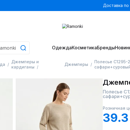
Доставка по
Одежда
Косметика
Бренды
Новин
Джемперы и
Полесье С1295-2
да
Джемперы
кардиганы
сафари+суровы
Джемп
Полесье С1
сафари+су
Розничная ц
39.3