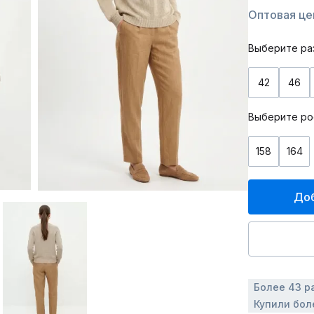
Оптовая цен
Выберите ра
42
46
Выберите ро
158
164
Доб
Более 43 р
Купили бол