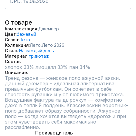
DPD: 19.08.2026
О товаре
Комплектация
Джемпер
Цвет
бежевый
Сезон
Лето
Коллекция
Лето,
Лето 2026
Стиль
На каждый день
Материал
трикотаж
Состав
хлопок 33% лиоцелл 33% пан 34%
Описание
Тренд сезона — женское поло ажурной вязки. 
Данный джемпер - идеальная альтернатива 
привычным футболкам. Он сочетает в себе 
строгость рубашки и уют любимого трикотажа. 
Воздушная фактура «в дырочку» — комфортно 
даже в теплый полдень. Классический воротник-
поло добавляет образу собранности. Ажурное 
поло — когда хочется выглядеть «дорого» и при 
этом чувствовать себя максимально 
расслабленно.
Производитель