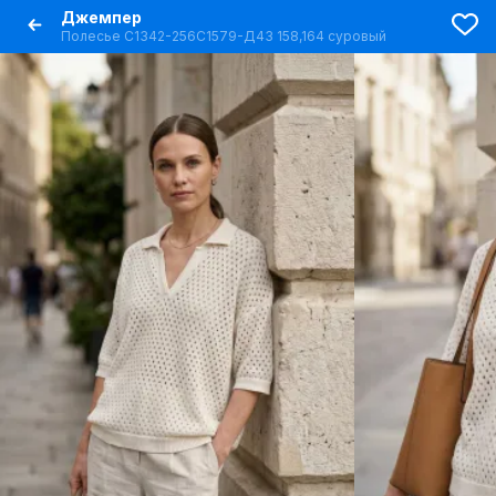
Джемпер
Полесье С1342-256С1579-Д43 158,164 суровый