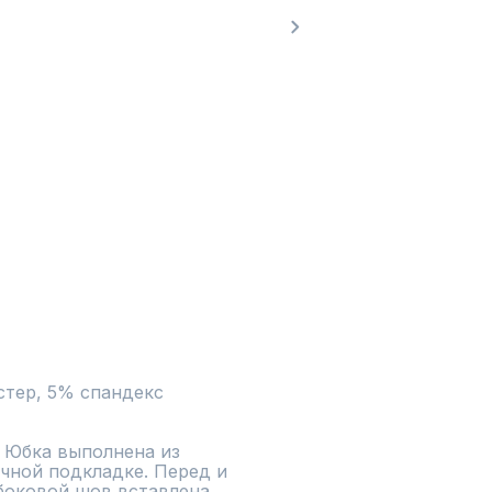
тер, 5% спандекс

 Юбка выполнена из 
чной подкладке. Перед и 
боковой шов вставлена 