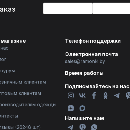
%
заказ
 магазине
Телефон поддержки
 нас
Электронная почта
лог
sales@ramonki.by
оурум
Время работы
озничным клиентам
Подписывайтесь на нас
птовым клиентам
роизводителям одежды
онтакты
Напишите нам
тзывы (26248 шт)