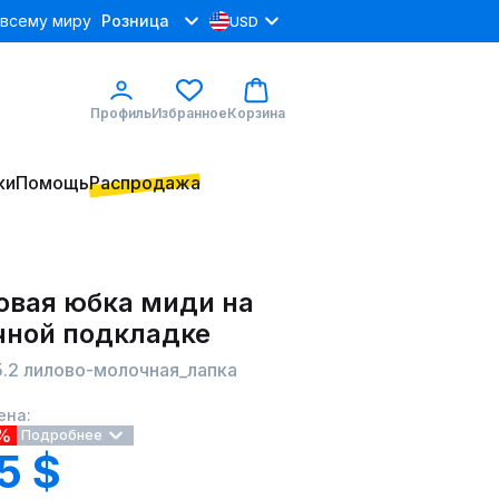
 всему миру
Розница
USD
Профиль
Избранное
Корзина
ки
Помощь
Распродажа
овая юбка миди на
чной подкладке
5.2 лилово-молочная_лапка
ена:
%
Подробнее
5 $