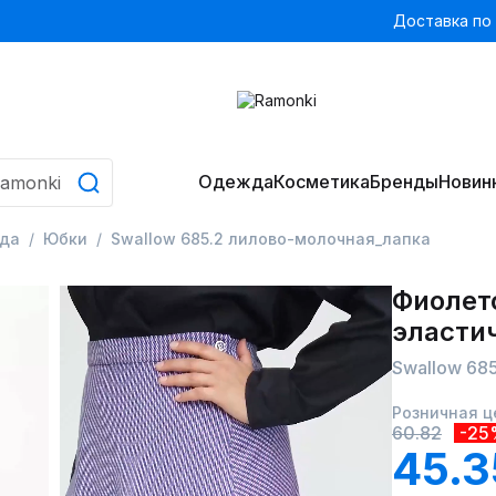
Доставка по
Одежда
Косметика
Бренды
Новин
да
Юбки
Swallow 685.2 лилово-молочная_лапка
Фиолет
эласти
Swallow 68
Розничная ц
60.82
-25
45.3