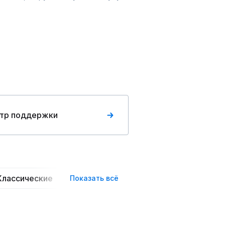
тр поддержки
Классические
Пышные
Вечерние
Повседн
Показать всё