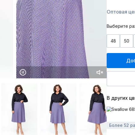
Оптовая цен
Выберите ра
48
50
Доб
В других ц
Более 52 р