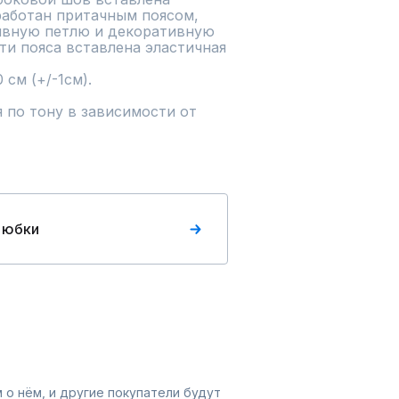
работан притачным поясом, 
ивную петлю и декоративную 
ти пояса вставлена эластичная 
м (+/-1см). 

 юбки
 о нём, и другие покупатели будут