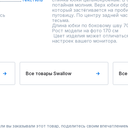
потайная молния. Верх юбки об
который застёгивается на проб
сь
пуговицу. По центру задней час
тесьма.

Длина юбки по боковому шву 70 с
Рост модели на фото 170 см

 Цвет изделия может отличаться по тону в зависимости от 
настроек вашего монитора.
Все товары Swallow
Все
Если вы заказывали этот товар, поделитесь своим впечатлением