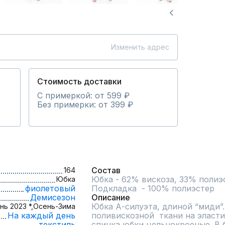
Изменить адрес
Стоимость доставки
С примеркой: от 599 ₽
Без примерки: от 399 ₽
Состав
164
Юбка - 62% вискоза, 33% полиэс
Юбка
фиолетовый
Подкладка  - 100% полиэстер
Демисезон
Описание
Юбка А-силуэта, длиной “миди”.
нь 2023 *,
Осень-Зима
На каждый день
поливискозной  ткани на эласти
текстиль
спинка юбки цельнокроеные. В 