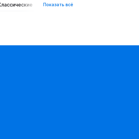
Классические
Пышные
Вечерние
Повседн
Показать всё