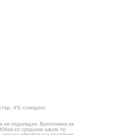
стер, 4% спандекс

 на подкладке. Выполнена из 
 Юбка со средним швом по 
 спинки обработана потайная 