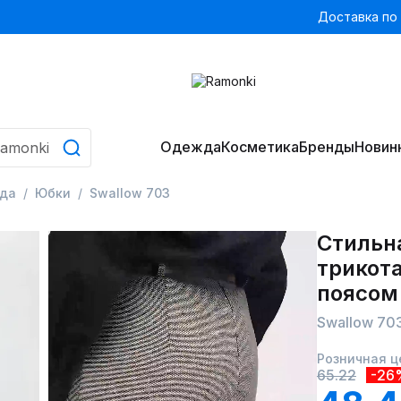
Доставка по
Одежда
Косметика
Бренды
Новин
да
Юбки
Swallow 703
Стильна
трикот
поясом
Swallow 70
Розничная ц
65.22
-26