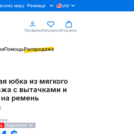
 всему миру
Розница
USD
Профиль
Избранное
Корзина
ки
Помощь
Распродажа
я юбка из мягкого
ажа с вытачками и
 на ремень
3
ена:
%
Подробнее