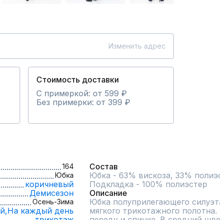
Изменить адрес
Стоимость доставки
С примеркой: от 599 ₽
Без примерки: от 399 ₽
Состав
164
Юбка - 63% вискоза, 33% полиэ
Юбка
коричневый
Подкладка - 100% полиэстер
Демисезон
Описание
Юбка полуприлегающего силуэта
Осень-Зима
й,
На каждый день
мягкого трикотажного полотна.
трикотаж
переду и спинке. В средний шве