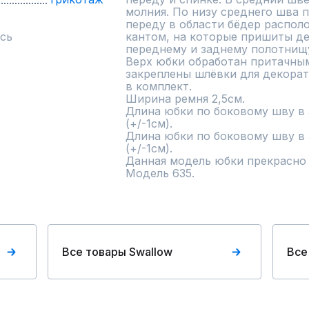
молния. По низу среднего шва п
переду в области бёдер распол
сь
кантом, на которые пришиты де
переднему и заднему полотнищу
Верх юбки обработан притачным
закреплены шлёвки для декорат
в комплект.

Ширина ремня 2,5см.

Длина юбки по боковому шву в 5
(+/-1см).

Длина юбки по боковому шву в 5
(+/-1см).

Данная модель юбки прекрасно 
Модель 635.
Все товары Swallow
Все