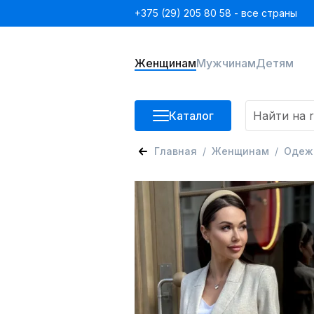
+375 (29) 205 80 58 - все страны
Женщинам
Мужчинам
Детям
Каталог
Главная
Женщинам
Одеж