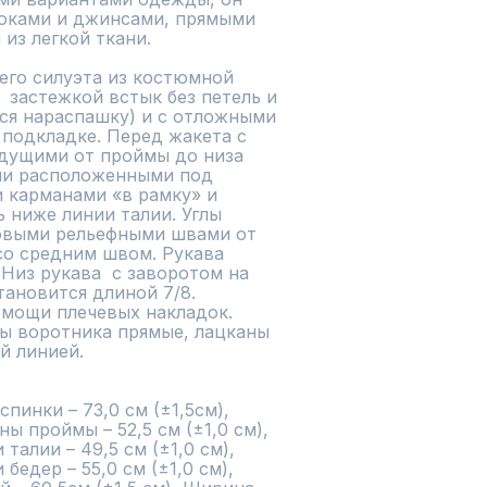
юками и джинсами, прямыми 
з легкой ткани.

го силуэта из костюмной 
 застежкой встык без петель и 
ся нараспашку) и с отложными 
подкладке. Перед жакета с 
ущими от проймы до низа 
ми расположенными под 
 карманами «в рамку» и 
 ниже линии талии. Углы 
ковыми рельефными швами от 
со средним швом. Рукава 
из рукава  с заворотом на 
ановится длиной 7/8. 
мощи плечевых накладок. 
ы воротника прямые, лацканы  
й линией.

инки – 73,0 см (±1,5см), 
 проймы – 52,5 см (±1,0 см), 
алии – 49,5 см (±1,0 см), 
едер – 55,0 см (±1,0 см), 