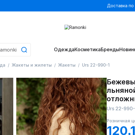
Доставка по
Одежда
Косметика
Бренды
Новин
да
Жакеты и жилеты
Жакеты
Urs 22-990-1
Бежевы
льняной
отложн
Urs 22-990-
Розничная ц
120.