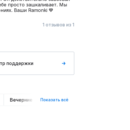
ебе просто зашкаливает. Мы
ниях. Ваши Ramonki 💙
1 отзывов из 1
тр поддержки
Вечерние
Классические
Оверсайз
Сп
Показать всё