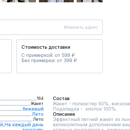
Изменить адрес
Стоимость доставки
С примеркой: от 599 ₽
Без примерки: от 399 ₽
Состав
164
Жакет - полиэстер 50%, вискоза
Жакет
бежевый
Подкладка -  хлопок 100%.
Лето
Описание
Эффектный летний жакет из льня
Лето
й,
На каждый день
великолепным дополнением ваше
текстиль
отлично сочетается с  различн