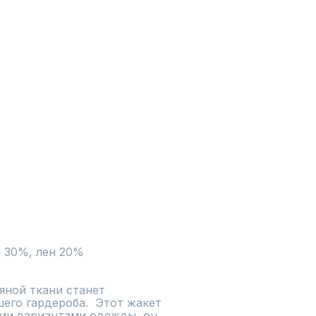
 30%, лен 20%

ной ткани станет 
го гардероба.  Этот жакет 
ыми вариантами одежды, он 