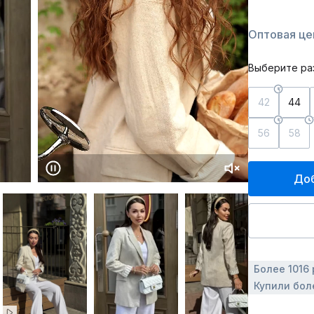
Оптовая цен
Выберите ра
42
44
56
58
Доб
Более 1016
Купили боле