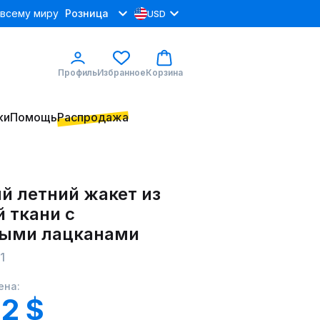
 всему миру
Розница
USD
Профиль
Избранное
Корзина
ки
Помощь
Распродажа
й летний жакет из
 ткани с
ыми лацканами
1
ена:
12 $