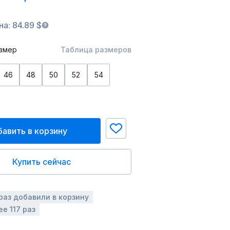
а: 84.89 $
змер
Таблица размеров
46
48
50
52
54
авить в корзину
Купить сейчас
 раз добавили в корзину
е 117 раз