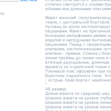
отлично смотрится с узкими бр
юбками или длинными платьями и
сь
Жакет женский  полуприлегающе
ткани, с центральной бортовой  
пуговиц (в носке эксплуатирует
лацканами. Жакет на притачной 
боковыми рельефными швами ид
изделия и нагрудными вытачка
лацканами. Перед с прорезными
клапанам, расположенными чуть
клапана - прямые. Спинка с бо
линии проймы до линии низа и 
втачные двухшовные, длинные. Н
манжету из отделочной ткани ст
Плечевой пояс оформлен при по
Воротник пиджачного типа.  Угл
- острые. Края борта с наклонно
"

46 размер:

Длина жакета по среднему шву сп
Ширина жакета на уровне глубины
Ширина жакета на уровне линии т
Ширина жакета на уровне линии б