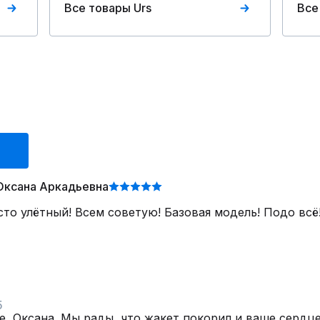
Все товары Urs
Все
Оксана Аркадьевна
то улётный! Всем советую! Базовая модель! Подо всё!
5
е, Оксана. Мы рады, что жакет покорил и ваше сердце