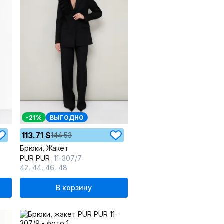
-21%
ВЫГОДНО
113.71 $
144.53
Брюки, Жакет
PUR PUR
11-307/7
,
,
,
42
44
46
48
В корзину