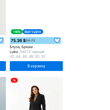
-16%
ВЫГОДНО
75.36 $
89.72
Блуза, Брюки
Luitui
R4073 черный
,
,
,
,
,
42
44
46
48
50
52
В корзину
%