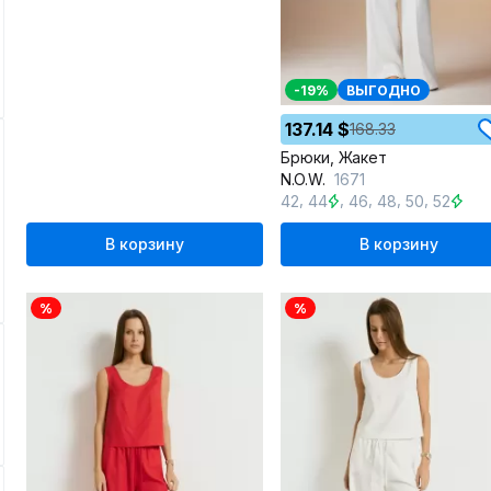
-19%
ВЫГОДНО
137.14 $
168.33
Брюки, Жакет
N.O.W.
1671
,
,
,
,
,
42
44
46
48
50
52
В корзину
В корзину
%
%