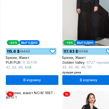
-20%
ВЫГОДНО
-14%
ВЫГОДНО
115.6 $
117.83 $
144.53
137.68
Брюки, Жакет
Брюки, Жакет
PUR PUR
11-307/10
Golden Valley
6727 черный
,
,
,
,
,
,
,
42
44
46
48
50
42
44
46
48
лучшая цена
В корзину
В корзину
%
%