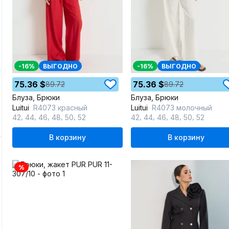
-16%
ВЫГОДНО
-16%
ВЫГОДНО
75.36 $
75.36 $
89.72
89.72
Блуза, Брюки
Блуза, Брюки
Luitui
R4073 красный
Luitui
R4073 молочный
,
,
,
,
,
,
,
,
,
,
42
44
46
48
50
52
42
44
46
48
50
52
В корзину
В корзину
%