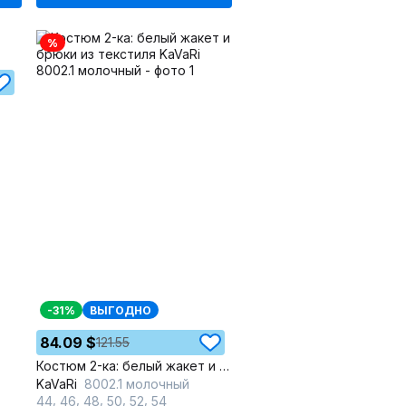
%
-31%
ВЫГОДНО
84.09 $
121.55
Костюм 2-ка: белый жакет и брюки из текстиля
KaVaRi
8002.1 молочный
,
,
,
,
,
44
46
48
50
52
54