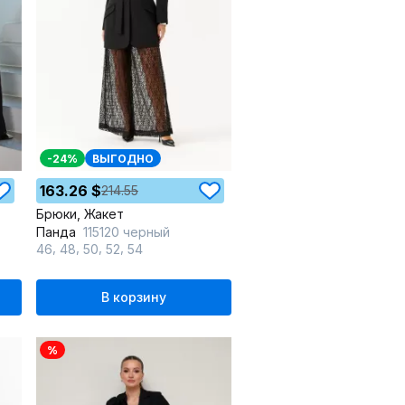
-24%
ВЫГОДНО
163.26 $
214.55
Брюки, Жакет
Панда
115120 черный
,
,
,
,
46
48
50
52
54
В корзину
%