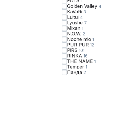
EOLA
1
Golden Valley
4
KaVaRi
3
Luitui
4
Lyushe
7
Mixan
1
N.O.W.
2
Noche mio
1
PUR PUR
12
PiRS
101
RINKA
16
THE NAME
1
Temper
1
Панда
2