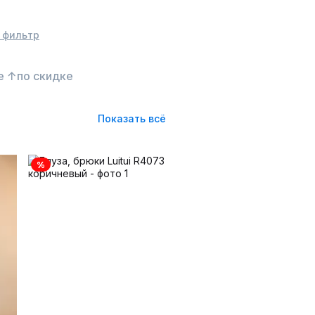
 фильтр
е ↑
по скидке
Показать всё
%