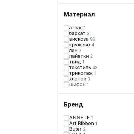
Материал
атлас
1
бархат
3
вискоза
99
кружево
4
лен
7
пайетки
2
твид
1
текстиль
43
трикотаж
1
хлопок
3
шифон
1
Бренд
ANNETE
1
Art Ribbon
1
Butеr
2