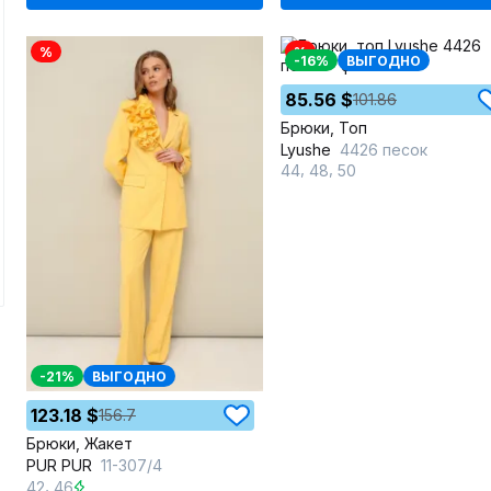
%
%
-16%
ВЫГОДНО
85.56 $
101.86
Брюки, Топ
Lyushe
4426 песок
,
,
44
48
50
-21%
ВЫГОДНО
123.18 $
156.7
Брюки, Жакет
PUR PUR
11-307/4
,
42
46