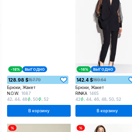
-18%
ВЫГОДНО
-16%
ВЫГОДНО
128.98 $
142.4 $
157.79
169.64
Брюки, Жакет
Брюки, Жакет
N.O.W.
1687
RINKA
1465
,
,
,
,
,
,
,
,
,
42
44
48
50
52
42
44
46
48
50
52
В корзину
В корзину
%
%