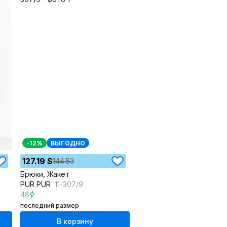
-12%
ВЫГОДНО
127.19 $
144.53
Брюки, Жакет
PUR PUR
11-307/9
48
последний размер
В корзину