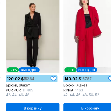
-21%
ВЫГОДНО
-16%
ВЫГОДНО
120.02 $
140.92 $
152.64
167.87
Брюки, Жакет
Брюки, Жакет
PUR PUR
11-405
RINKA
1463
,
,
,
,
,
,
,
,
42
44
46
48
42
44
46
48
50
52
В корзину
В корзину