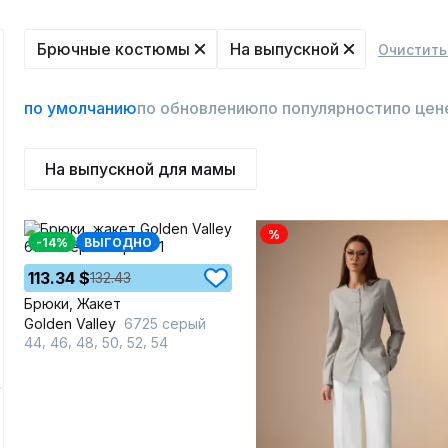
Брючные костюмы
На выпускной
Очистить
по умолчанию
по обновлению
по популярности
по цен
На выпускной для мамы
%
-14%
ВЫГОДНО
113.34 $
132.43
Брюки, Жакет
Golden Valley
6725 серый
,
,
,
,
,
44
46
48
50
52
54