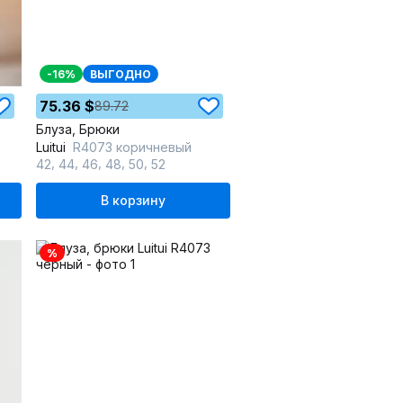
-16%
ВЫГОДНО
75.36 $
89.72
Блуза, Брюки
Luitui
R4073 коричневый
,
,
,
,
,
42
44
46
48
50
52
В корзину
%