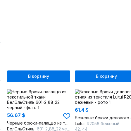
В корзину
В корзину
61.4 $
56.67 $
Черные брюки-палаццо из текстильной ткани
Luitui
R2056 бежевый
,
БелЭльСтиль
601-2_88_22 черный
42
44