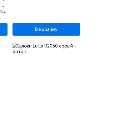
Белые классические брюки с заутюженными стрелками
тон
2
В корзину