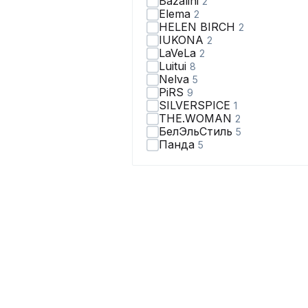
Bazalini
2
Elema
2
HELEN BIRCH
2
IUKONA
2
LaVeLa
2
Luitui
8
Nelva
5
PiRS
9
SILVERSPICE
1
THE.WOMAN
2
БелЭльСтиль
5
Панда
5