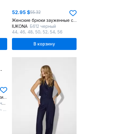
52.95 $
55.32
Женские брюки зауженные с контрастными кокетками на демисезон
IUKONA
Б612 черный
,
,
,
,
,
,
44
46
48
50
52
54
56
В корзину
Черные классические брюки с карманами и резинкой
он
,
,
8
60
62