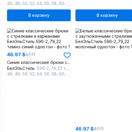
,
,
,
,
,
,
,
,
46
48
50
52
54
56
58
60
62
В корзину
В корзину
46.97 $
47.71
Синие классические брюки с стрелками и карманами
БелЭльСтиль
596-2_79_22 темно-синий однотон
,
,
,
,
,
,
,
,
46
48
50
52
54
56
58
60
62
46.97 $
47.71