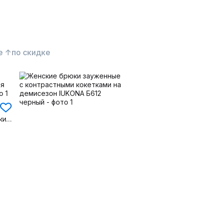
е ↑
по скидке
Прямые классические брюки из плотного текстиля