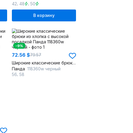
,
,
42
48
50
В корзину
-9%
72.56 $
79.57
Широкие классические брюки из хлопка с высокой посадкой
Панда
118360w черный
,
56
58