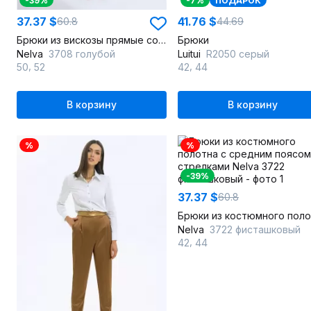
-39%
-7%
ПОДАРОК
37.37 $
41.76 $
60.8
44.69
Брюки из вискозы прямые со стрелками для летнего образа
Брюки
Nelva
3708 голубой
Luitui
R2050 серый
,
,
50
52
42
44
В корзину
В корзину
%
%
-39%
37.37 $
60.8
Nelva
3722 фисташковый
,
42
44