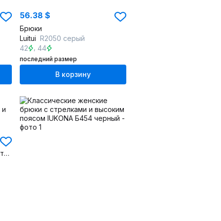
56.38 $
Брюки
Luitui
R2050 серый
,
42
44
последний размер
В корзину
Брюки из костюмного полотна с средним поясом и стрелками