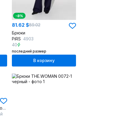
-8%
81.62 $
89.02
Брюки
PiRS
4903
40
последний размер
В корзину
Брюки из текстиля со свободным кройом для делового стиля
ый