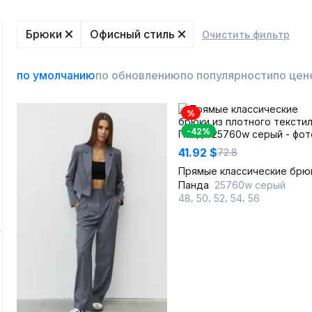
Брюки
Офисный стиль
Очистить фильтр
по умолчанию
по обновлению
по популярности
по цен
%
-42%
41.92 $
72.8
Панда
25760w серый
,
,
,
,
48
50
52
54
56