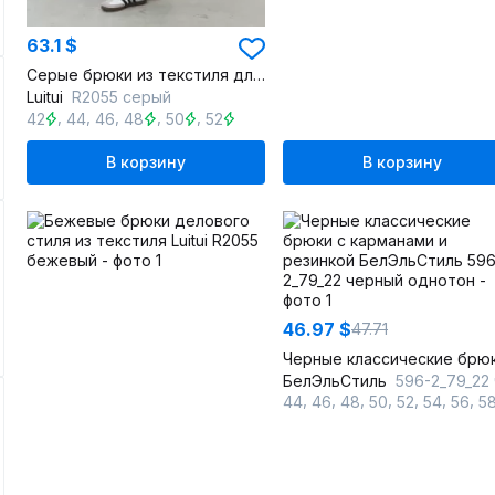
63.1 $
Серые брюки из текстиля для делового образа
Luitui
R2055 серый
,
,
,
,
,
42
44
46
48
50
52
В корзину
В корзину
46.97 $
47.71
БелЭльСтиль
596-2_79_22 черный однот
,
,
,
,
,
,
,
44
46
48
50
52
54
56
5