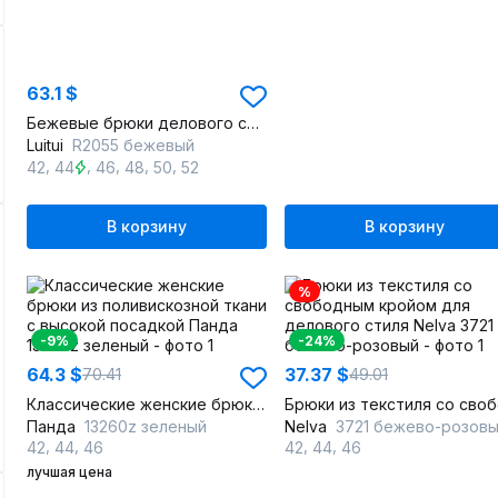
63.1 $
Бежевые брюки делового стиля из текстиля
Luitui
R2055 бежевый
,
,
,
,
,
42
44
46
48
50
52
В корзину
В корзину
%
-9%
-24%
64.3 $
37.37 $
70.41
49.01
Классические женские брюки из поливискозной ткани с высокой посадкой
Панда
13260z зеленый
Nelva
3721 бежево-розов
,
,
,
,
42
44
46
42
44
46
лучшая цена