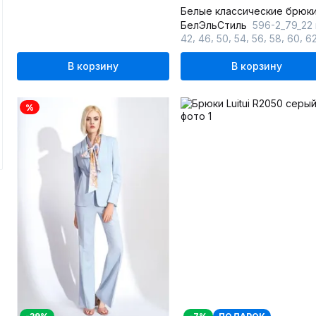
БелЭльСтиль
596-2_79_22 молочный одно
,
,
,
,
,
,
,
42
46
50
54
56
58
60
6
В корзину
В корзину
%