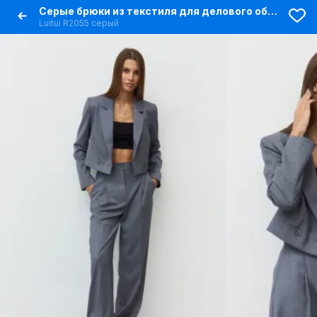
Серые брюки из текстиля для делового образа
Luitui R2055 серый