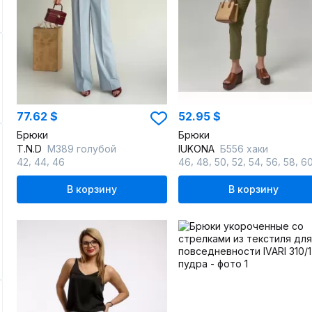
77.62 $
52.95 $
Брюки
Брюки
T.N.D
М389 голубой
IUKONA
Б556 хаки
,
,
,
,
,
,
,
,
,
42
44
46
46
48
50
52
54
56
58
6
В корзину
В корзину