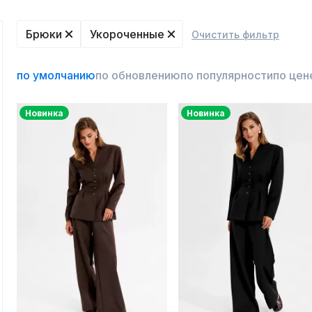
Брюки
Укороченные
Очистить фильтр
по умолчанию
по обновлению
по популярности
по цен
Новинка
Новинка