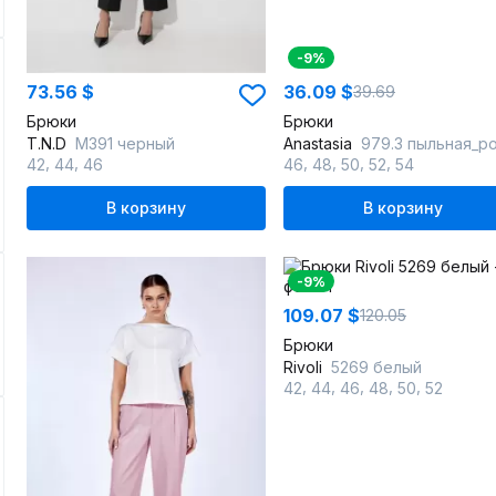
-9%
73.56 $
36.09 $
39.69
Брюки
Брюки
T.N.D
М391 черный
Anastasia
979.3 пыльная_р
,
,
,
,
,
,
42
44
46
46
48
50
52
54
В корзину
В корзину
-9%
109.07 $
120.05
Брюки
Rivoli
5269 белый
,
,
,
,
,
42
44
46
48
50
52