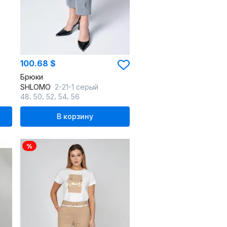
100.68 $
Брюки
SHLOMO
2-21-1 серый
,
,
,
,
48
50
52
54
56
В корзину
%