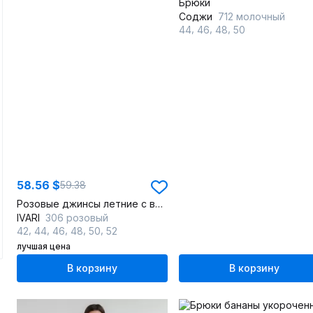
Брюки
Соджи
712 молочный
,
,
,
44
46
48
50
58.56 $
59.38
Розовые джинсы летние с высоко посадкой и зауженным низом
IVARI
306 розовый
,
,
,
,
,
42
44
46
48
50
52
лучшая цена
В корзину
В корзину