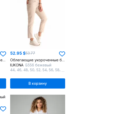
52.95 $
53.77
Брюки укороченные со стрелками из текстиля для повседневности
Облегающие укороченные брюки из хлопка с карманами
IUKONA
Б556 бежевый
,
,
,
,
,
,
,
,
44
46
48
50
52
54
56
58
60
В корзину