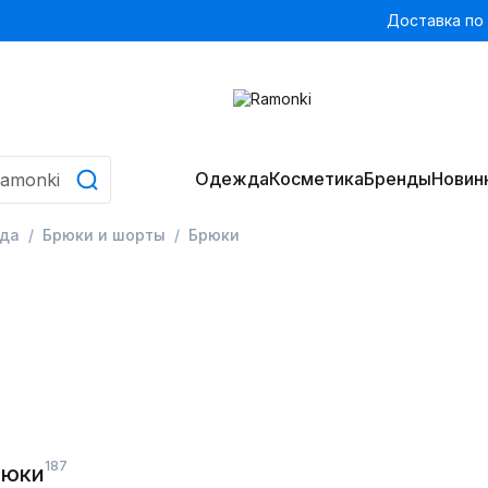
Доставка по
Одежда
Косметика
Бренды
Новин
да
Брюки и шорты
Брюки
187
рюки