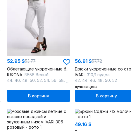
52.95 $
56.91 $
53.77
57.72
Облегающие укороченные брюки из хлопка с карманами
IUKONA
Б556 белый
IVARI
310/1 пудра
,
,
,
,
,
,
,
,
,
,
,
,
,
44
46
48
50
52
54
56
58
60
42
44
46
48
50
52
лучшая цена
В корзину
В корзину
49.16 $