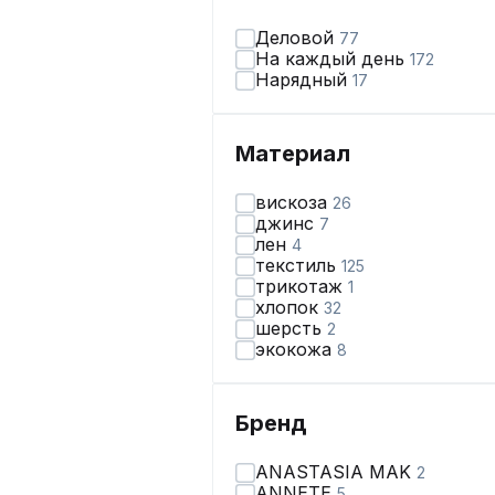
Деловой
77
На каждый день
172
Нарядный
17
Материал
вискоза
26
джинс
7
лен
4
текстиль
125
трикотаж
1
хлопок
32
шерсть
2
экокожа
8
Бренд
ANASTASIA MAK
2
ANNETE
5