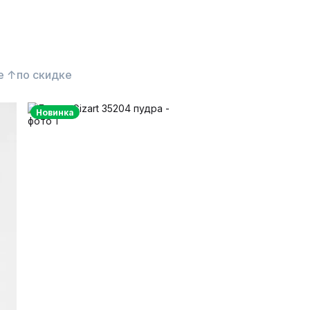
е ↑
по скидке
Новинка