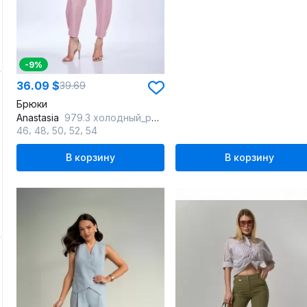
-9%
36.09 $
39.69
Брюки
Anastasia
979.3 холодный_розовый
,
,
,
,
46
48
50
52
54
В корзину
В корзину