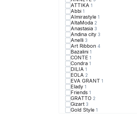
ATTIKA
1
Abbi
1
Almirastyle
1
AltaModa
2
Anastasia
3
Andina city
3
Anelli
3
Art Ribbon
4
Bazalini
1
CONTE
1
Condra
1
DILIA
1
EOLA
2
EVA GRANT
1
Elady
1
Friends
1
GRATTO
2
Gizart
3
Gold Style
1
HELEN BIRCH
2
IUKONA
6
IVA
1
IVARI
11