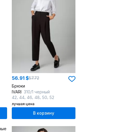
56.91 $
57.72
Брюки
IVARI
310/1 черный
,
,
,
,
,
42
44
46
48
50
52
лучшая цена
В корзину