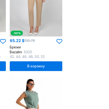
-50%
65.22 $
130.76
Брюки
Bazalini
5020
,
,
,
,
,
0
42
44
46
48
50
52
В корзину