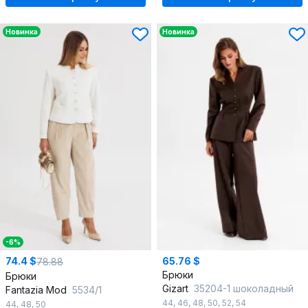
Новинка
Новинка
-6%
74.4 $
65.76 $
78.88
Брюки
Брюки
Gizart
35204-1 шоколадный
Fantazia Mod
5534/1
44
,
46
,
48
,
50
,
52
,
54
44
,
48
,
50