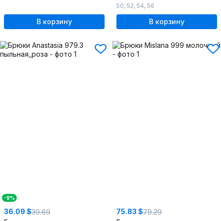
50
,
52
,
54
,
56
В корзину
В корзину
-9%
36.09 $
75.83 $
39.69
79.29