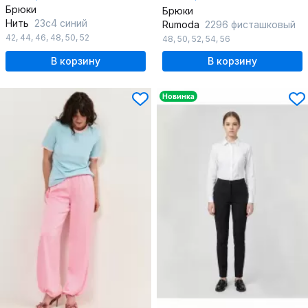
Брюки
Брюки
Нить
23с4 синий
Rumoda
2296 фисташковый
42
,
44
,
46
,
48
,
50
,
52
48
,
50
,
52
,
54
,
56
В корзину
В корзину
Новинка