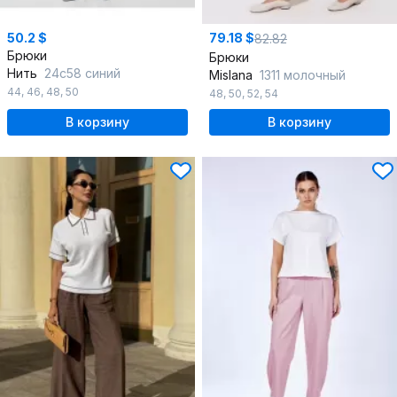
50.2 $
79.18 $
82.82
Брюки
Брюки
Нить
24с58 синий
Mislana
1311 молочный
44
,
46
,
48
,
50
48
,
50
,
52
,
54
В корзину
В корзину