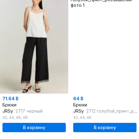
71.64 $
64 $
Брюки
Брюки
JRSy
2717 черный
JRSy
2712 голубой_принт_роз.вишенки
42
,
44
,
46
,
48
42
,
44
,
46
В корзину
В корзину