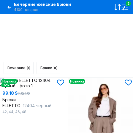
Вечерние женские брюки
2
4100 товаров
Вечерние
Брюки
Новинка
Новинка
-5%
99.18 $
103.92
Брюки
ELLETTO
12404 черный
42
,
44
,
46
,
48