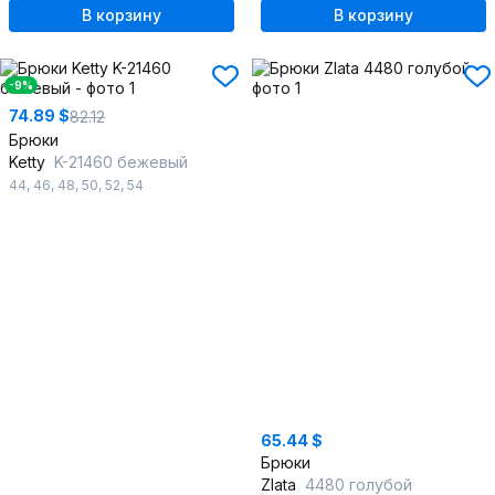
В корзину
В корзину
-9%
74.89 $
82.12
Брюки
Ketty
K-21460 бежевый
44
,
46
,
48
,
50
,
52
,
54
65.44 $
Брюки
Zlata
4480 голубой