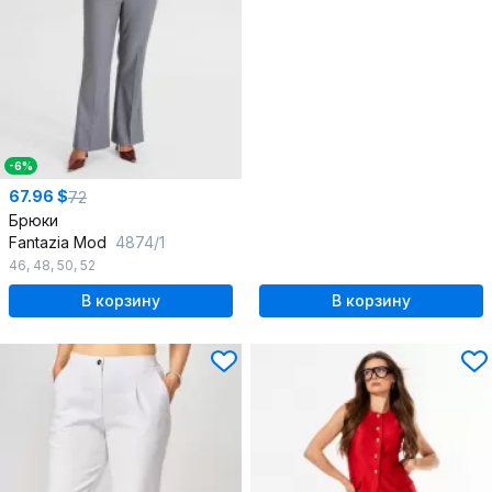
-6%
67.96 $
72
Брюки
Fantazia Mod
4874/1
46
,
48
,
50
,
52
В корзину
В корзину