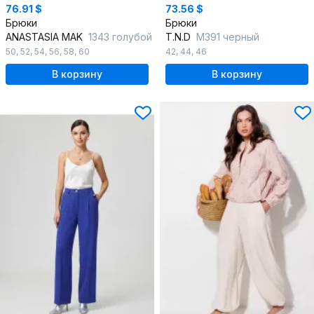
76.91 $
73.56 $
Брюки
Брюки
ANASTASIA MAK
1343 голубой
T.N.D
М391 черный
50
,
52
,
54
,
56
,
58
,
60
42
,
44
,
46
В корзину
В корзину