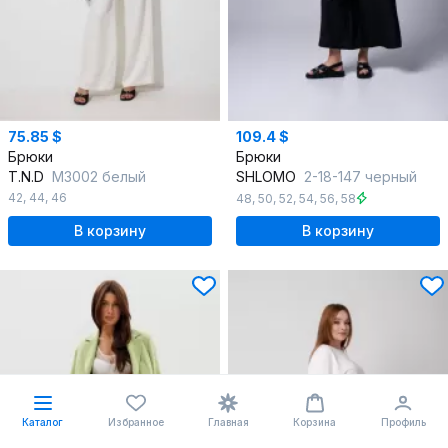
75.85 $
109.4 $
Брюки
Брюки
T.N.D
М3002 белый
SHLOMO
2-18-147 черный
42
,
44
,
46
48
,
50
,
52
,
54
,
56
,
58
В корзину
В корзину
Каталог
Избранное
Главная
Корзина
Профиль