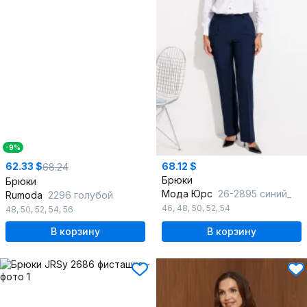
-9%
62.33 $
68.12 $
68.24
Брюки
Брюки
Мода Юрс
26-2895 синий_
Rumoda
2296 голубой
46
,
48
,
50
,
52
,
54
48
,
50
,
52
,
54
,
56
В корзину
В корзину