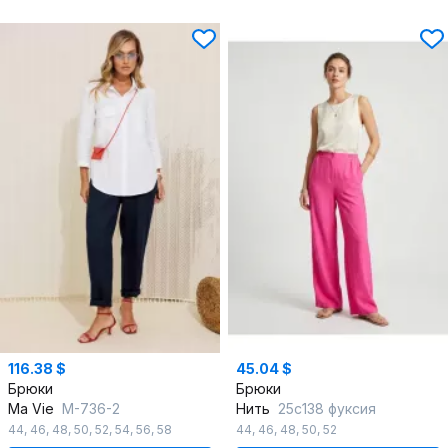
116.38 $
45.04 $
Брюки
Брюки
Ma Vie
М-736-2
Нить
25с138 фуксия
44
,
46
,
48
,
50
,
52
,
54
,
56
,
58
44
,
46
,
48
,
50
,
52