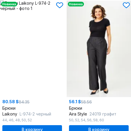
Новинка
Новинка
80.58 $
56.1 $
84.35
58.56
Брюки
Брюки
Laikony
L-974-2 черный
Aira Style
24019 графит
44
,
46
,
48
,
50
,
52
50
,
52
,
54
,
56
,
58
,
60
В корзину
В корзину