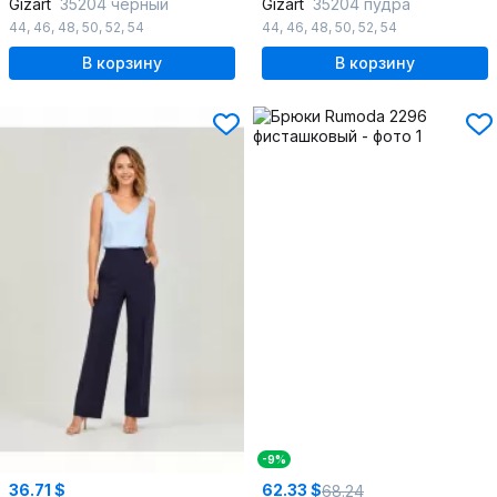
Gizart
35204 черный
Gizart
35204 пудра
44
,
46
,
48
,
50
,
52
,
54
44
,
46
,
48
,
50
,
52
,
54
В корзину
В корзину
-9%
36.71 $
62.33 $
68.24