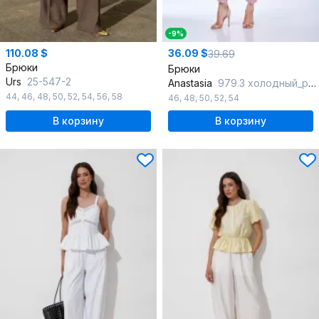
-9%
110.08 $
36.09 $
39.69
Брюки
Брюки
Urs
25-547-2
Anastasia
979.3 холодный_розовый
44
,
46
,
48
,
50
,
52
,
54
,
56
,
58
46
,
48
,
50
,
52
,
54
В корзину
В корзину