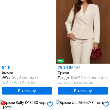
-9%
54 $
75.34 $
82.66
Брюки
Брюки
JRSy
2686 фисташка
Панда
120060 светло-бежевый
42
,
44
,
46
,
48
,
50
44
,
46
,
48
,
50
,
52
,
54
,
56
В корзину
В корзину
%