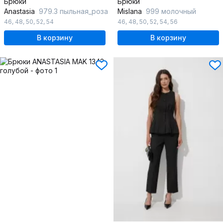
Брюки
Брюки
Anastasia
979.3 пыльная_роза
Mislana
999 молочный
46
,
48
,
50
,
52
,
54
46
,
48
,
50
,
52
,
54
,
56
В корзину
В корзину