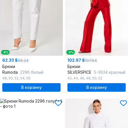
-9%
-5%
62.33 $
102.97 $
68.24
107.84
Брюки
Брюки
Rumoda
2296 белый
SILVERSPICE
S-3634 красный
48
,
50
,
52
,
54
,
56
42
,
44
,
46
,
48
,
50
,
52
В корзину
В корзину