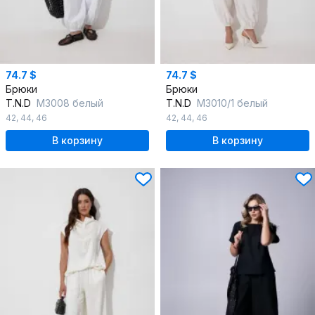
74.7 $
74.7 $
Брюки
Брюки
T.N.D
М3008 белый
T.N.D
М3010/1 белый
42
,
44
,
46
42
,
44
,
46
В корзину
В корзину