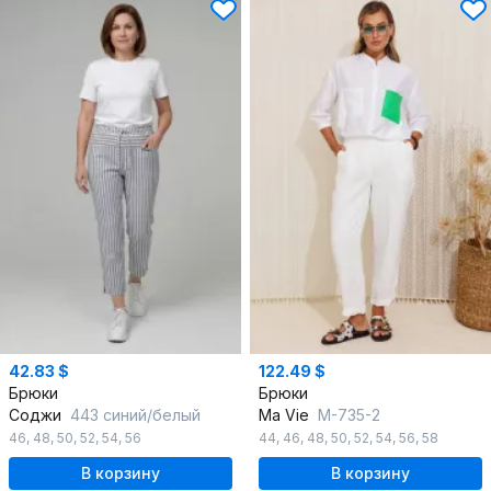
42.83 $
122.49 $
Брюки
Брюки
Соджи
443 синий/белый
Ma Vie
М-735-2
46
,
48
,
50
,
52
,
54
,
56
44
,
46
,
48
,
50
,
52
,
54
,
56
,
58
В корзину
В корзину