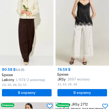
80.58 $
74.59 $
84.35
Брюки
Брюки
JRSy
2697 молоко
Laikony
L-974-2 шоколад
42
,
44
,
46
,
48
44
,
46
,
48
,
50
,
52
В корзину
В корзину
Новинка
Новинка