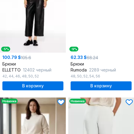
-5%
-9%
100.79 $
62.33 $
105.6
68.24
Брюки
Брюки
ELLETTO
12402 черный
Rumoda
2289 черный
42
,
44
,
46
,
48
,
50
,
52
48
,
50
,
52
,
54
,
56
В корзину
В корзину
Новинка
Новинка