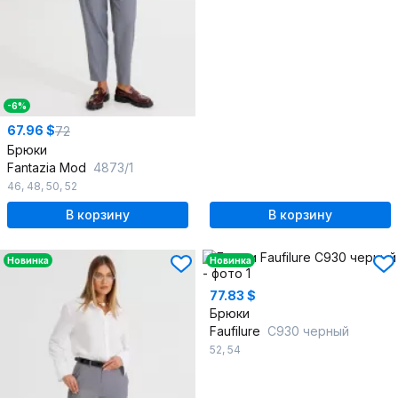
-6%
67.96 $
72
Брюки
Fantazia Mod
4873/1
46
,
48
,
50
,
52
В корзину
В корзину
Новинка
Новинка
77.83 $
Брюки
Faufilure
C930 черный
52
,
54