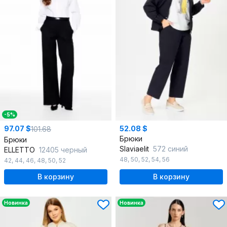
-5%
97.07 $
52.08 $
101.68
Брюки
Брюки
Slaviaelit
572 синий
ELLETTO
12405 черный
48
,
50
,
52
,
54
,
56
42
,
44
,
46
,
48
,
50
,
52
В корзину
В корзину
Новинка
Новинка