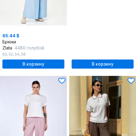
65.44 $
Брюки
Zlata
4480 голубой
50
,
52
,
54
,
56
В корзину
В корзину