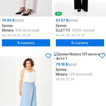
-5%
75.83 $
97.07 $
79.29
101.68
Брюки
Брюки
Mislana
999 молочный
ELLETTO
12405 черный
46
,
48
,
50
,
52
,
54
,
56
42
,
44
,
46
,
48
,
50
,
52
В корзину
В корзину
79.18 $
82.82
Брюки
Mislana
1311 молочный
48
,
50
,
52
,
54