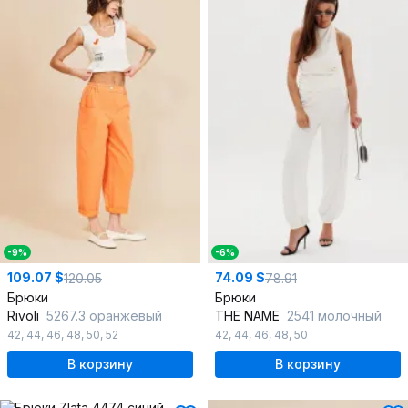
-9%
-6%
109.07 $
74.09 $
120.05
78.91
Брюки
Брюки
Rivoli
5267.3 оранжевый
THE NAME
2541 молочный
42
,
44
,
46
,
48
,
50
,
52
42
,
44
,
46
,
48
,
50
В корзину
В корзину