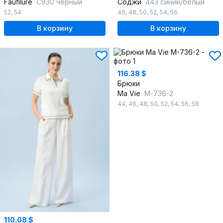
Faufilure
C930 черный
Соджи
443 синий/белый
52
,
54
46
,
48
,
50
,
52
,
54
,
56
В корзину
В корзину
116.38 $
Брюки
Ma Vie
М-736-2
44
,
46
,
48
,
50
,
52
,
54
,
56
,
58
110.08 $