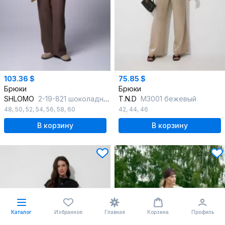
103.36 $
75.85 $
Брюки
Брюки
SHLOMO
2-19-821 шоколадный
T.N.D
М3001 бежевый
48
,
50
,
52
,
54
,
56
,
58
,
60
42
,
44
,
46
В корзину
В корзину
Каталог
Избранное
Главная
Корзина
Профиль