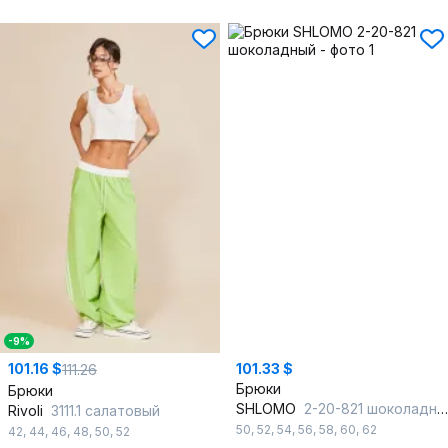
-9%
101.16 $
101.33 $
111.26
Брюки
Брюки
SHLOMO
2-20-821 шоколадный
Rivoli
3111.1 салатовый
50
,
52
,
54
,
56
,
58
,
60
,
62
42
,
44
,
46
,
48
,
50
,
52