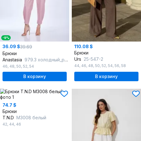
-9%
36.09 $
110.08 $
39.69
Брюки
Брюки
Urs
25-547-2
Anastasia
979.3 холодный_розовый
44
,
46
,
48
,
50
,
52
,
54
,
56
,
58
46
,
48
,
50
,
52
,
54
В корзину
В корзину
74.7 $
Брюки
T.N.D
М3008 белый
42
,
44
,
46