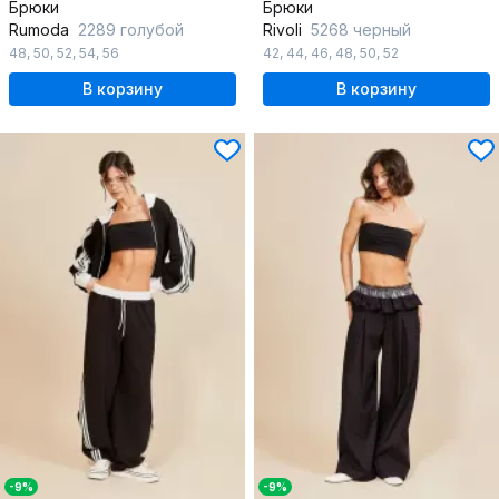
Брюки
Брюки
Rumoda
2289 голубой
Rivoli
5268 черный
48
,
50
,
52
,
54
,
56
42
,
44
,
46
,
48
,
50
,
52
В корзину
В корзину
-9%
-9%