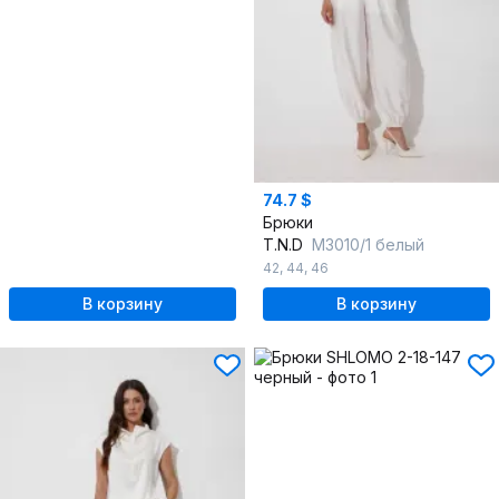
74.7 $
Брюки
T.N.D
М3010/1 белый
42
,
44
,
46
В корзину
В корзину