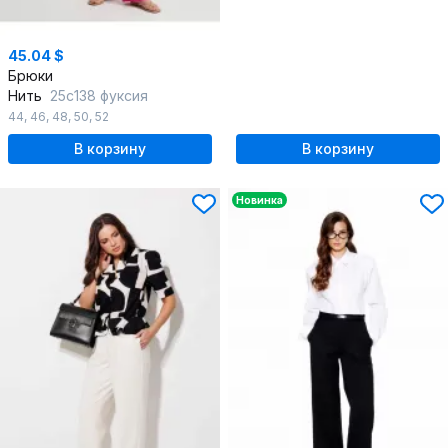
45.04 $
Брюки
Нить
25с138 фуксия
44
,
46
,
48
,
50
,
52
В корзину
В корзину
Новинка