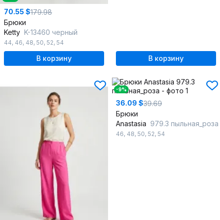
70.55 $
179.98
Брюки
Ketty
K-13460 черный
44
,
46
,
48
,
50
,
52
,
54
В корзину
В корзину
-9%
36.09 $
39.69
Брюки
Anastasia
979.3 пыльная_роза
46
,
48
,
50
,
52
,
54