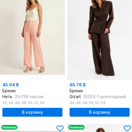
45.04 $
65.76 $
Брюки
Брюки
Нить
25с138 персик
Gizart
35204-1 шоколадный
42
,
44
,
46
,
48
,
50
,
52
,
54
44
,
46
,
48
,
50
,
52
,
54
В корзину
В корзину
Новинка
Новинка