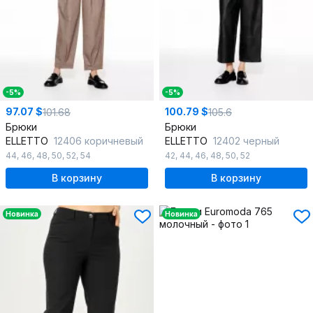
-5%
-5%
97.07 $
100.79 $
101.68
105.6
Брюки
Брюки
ELLETTO
12406 коричневый
ELLETTO
12402 черный
44
,
46
,
48
,
50
,
52
,
54
42
,
44
,
46
,
48
,
50
,
52
В корзину
В корзину
Новинка
Новинка