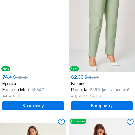
-6%
-9%
74.4 $
62.33 $
78.88
68.24
Брюки
Брюки
Fantazia Mod
5534/1
Rumoda
2296 фисташковый
44
,
48
,
50
48
,
50
,
52
,
54
,
56
В корзину
В корзину
Новинка