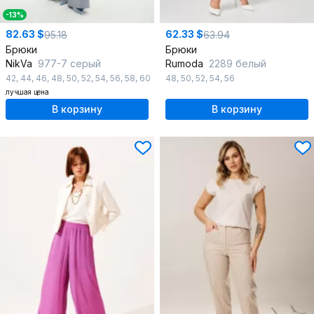
-13%
82.63 $
62.33 $
95.18
63.94
Брюки
Брюки
NikVa
977-7 серый
Rumoda
2289 белый
42
,
44
,
46
,
48
,
50
,
52
,
54
,
56
,
58
,
60
48
,
50
,
52
,
54
,
56
лучшая цена
В корзину
В корзину