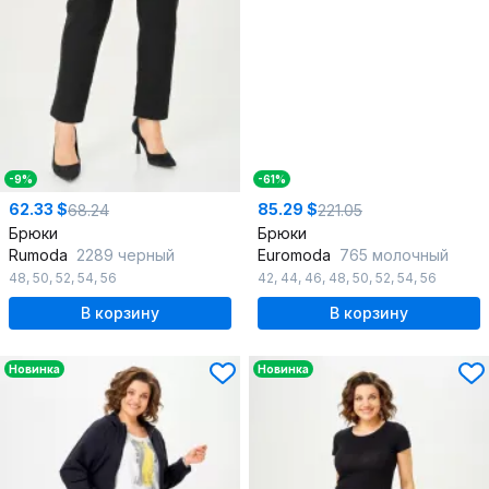
-9%
-61%
62.33 $
85.29 $
68.24
221.05
Брюки
Брюки
Rumoda
2289 черный
Euromoda
765 молочный
48
,
50
,
52
,
54
,
56
42
,
44
,
46
,
48
,
50
,
52
,
54
,
56
В корзину
В корзину
Новинка
Новинка