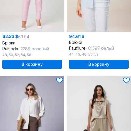
62.33 $
94.61 $
63.94
Брюки
Брюки
Faufilure
С1597 белый
Rumoda
2289 розовый
44
,
46
,
48
,
50
,
52
48
,
50
,
52
,
54
,
56
В корзину
В корзину