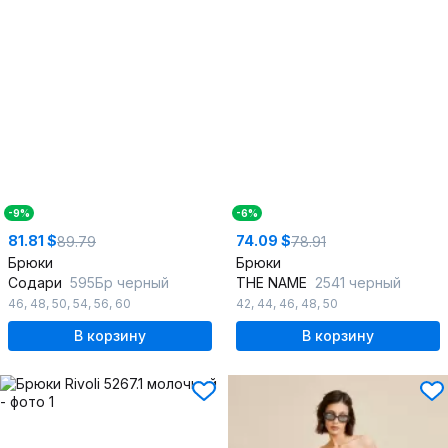
-9%
-6%
81.81 $
74.09 $
89.79
78.91
Брюки
Брюки
Содари
595Бр черный
THE NAME
2541 черный
46
,
48
,
50
,
54
,
56
,
60
42
,
44
,
46
,
48
,
50
В корзину
В корзину