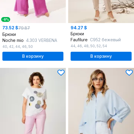
-8%
73.52 $
94.27 $
79.87
Брюки
Брюки
Faufilure
C952 бежевый
Noche mio
4.303 VERBENA
44
,
46
,
48
,
50
,
52
,
54
40
,
42
,
44
,
46
,
50
В корзину
В корзину