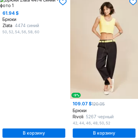
61.94 $
Брюки
Zlata
4474 синий
50
,
52
,
54
,
56
,
58
,
60
-9%
109.07 $
120.05
Брюки
Rivoli
5267 черный
42
,
44
,
46
,
48
,
50
,
52
В корзину
В корзину