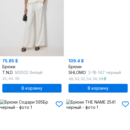
75.85 $
109.4 $
Брюки
Брюки
T.N.D
М3002 белый
SHLOMO
2-18-147 черный
42
,
44
,
46
48
,
50
,
52
,
54
,
56
,
58
В корзину
В корзину