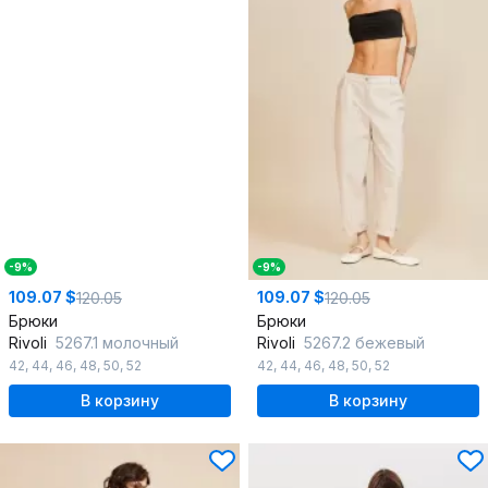
-9%
-9%
109.07 $
109.07 $
120.05
120.05
Брюки
Брюки
Rivoli
5267.1 молочный
Rivoli
5267.2 бежевый
42
,
44
,
46
,
48
,
50
,
52
42
,
44
,
46
,
48
,
50
,
52
В корзину
В корзину