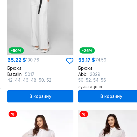
-50%
-26%
65.22 $
55.17 $
130.76
74.59
Брюки
Брюки
Bazalini
5017
Abbi
2029
,
,
,
,
,
,
,
,
42
44
46
48
50
52
50
52
54
56
лучшая цена
В корзину
В корзину
%
%