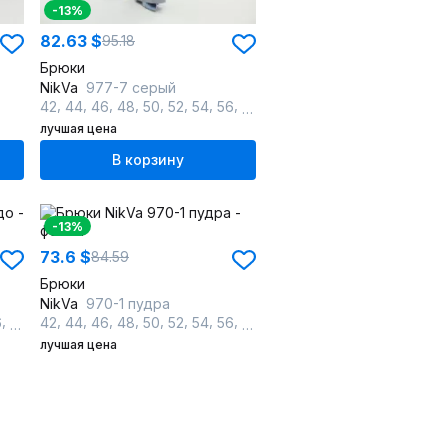
-13%
82.63 $
95.18
Брюки
NikVa
977-7 серый
,
,
,
,
,
,
,
,
,
42
44
46
48
50
52
54
56
58
60
лучшая цена
В корзину
-13%
73.6 $
84.59
Брюки
NikVa
970-1 пудра
,
,
,
,
,
,
,
,
,
,
,
6
58
60
42
44
46
48
50
52
54
56
58
60
лучшая цена