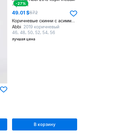
-27%
49.01 $
67.2
Коричневые скинни с асимметричным низом и поясом
Abbi
2019 коричневый
,
,
,
,
,
46
48
50
52
54
56
лучшая цена
В корзину