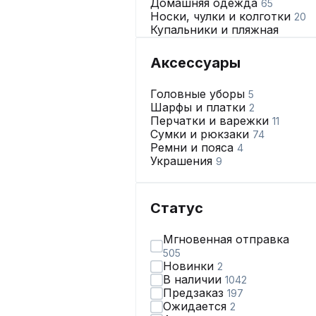
Домашняя одежда
65
Носки, чулки и колготки
20
Купальники и пляжная
одежда
16
Нижнее бельё
389
Аксессуары
Головные уборы
5
Шарфы и платки
2
Перчатки и варежки
11
Сумки и рюкзаки
74
Ремни и пояса
4
Украшения
9
Статус
Мгновенная отправка
505
Новинки
2
В наличии
1042
Предзаказ
197
Ожидается
2