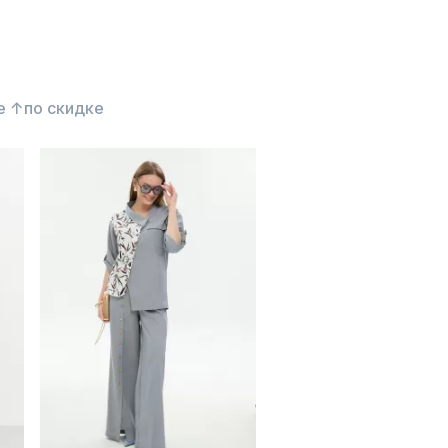
е ↑
по скидке