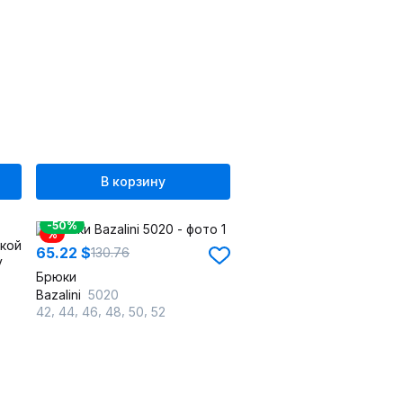
В корзину
-50%
%
65.22 $
130.76
Брюки
Bazalini
5020
,
,
,
,
,
42
44
46
48
50
52