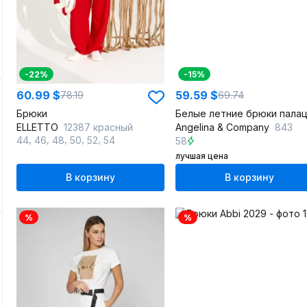
-22%
-15%
60.99 $
59.59 $
78.19
69.74
Брюки
ELLETTO
12387 красный
Angelina & Сompany
843
,
,
,
,
,
44
46
48
50
52
54
58
лучшая цена
В корзину
В корзину
%
%