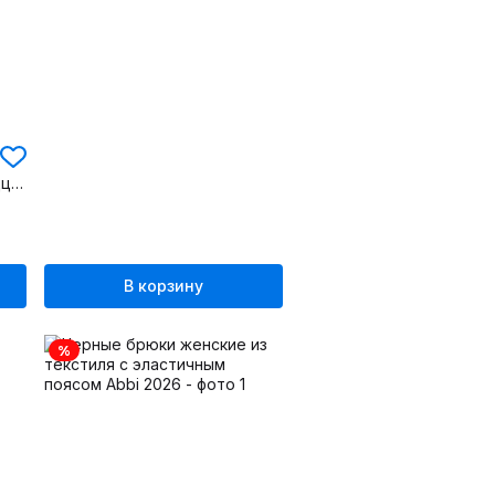
Белые летние брюки палаццо из шифона с резинкой по waist
В корзину
%