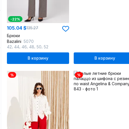
-22%
105.04 $
135.27
Брюки
Bazalini
5070
,
,
,
,
,
42
44
46
48
50
52
В корзину
В корзину
%
%