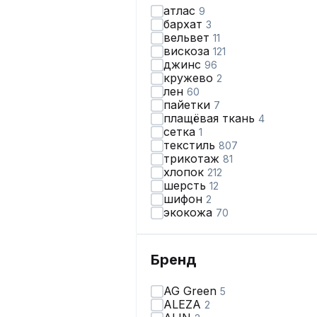
атлас
9
бархат
3
вельвет
11
вискоза
121
джинс
96
кружево
2
лен
60
пайетки
7
плащёвая ткань
4
сетка
1
текстиль
807
трикотаж
81
хлопок
212
шерсть
12
шифон
2
экокожа
70
Бренд
AG Green
5
ALEZA
2