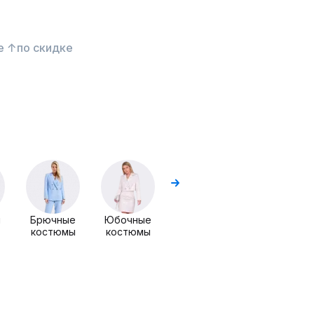
е ↑
по скидке
Комплекты
Комплекты
с блузой
ы
Брючные
Юбочные
костюмы
костюмы