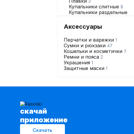
Плавки
3
Купальники слитные
8
Купальники раздельные
1
Аксессуары
Нижнее бельё
257
Перчатки и варежки
1
Сумки и рюкзаки
47
Кошельки и косметички
7
Ремни и пояса
2
Украшения
1
Защитные маски
1
cкачай
приложение
Скачать