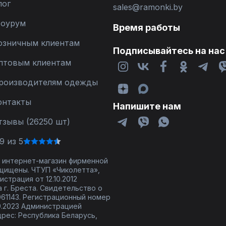
лог
sales@ramonki.by
оурум
Время работы
озничным клиентам
Подписывайтесь на нас
птовым клиентам
роизводителям одежды
онтакты
Напишите нам
тзывы (26250 шт)
9 из 5
 - интернет-магазин фирменной
щищены. ЧТУП «Чиколетта»,
страция от 12.10.2012
 г. Бреста. Свидетельство о
61143. Регистрационный номер
9.2023 Администрацией
дрес: Республика Беларусь,