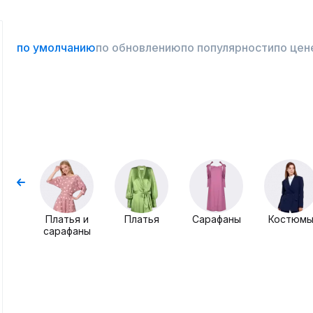
по умолчанию
по обновлению
по популярности
по цен
Платья и
Платья
Сарафаны
Костюм
сарафаны